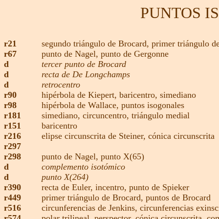
PUNTOS I
r21
segundo triángulo de Brocard,
primer triángulo d
r67
punto de Nagel
,
punto de Gergonne
d
tercer punto de Brocard
d
recta de De Longchamps
d
retrocentro
r90
hipérbola de Kiepert
,
baricentro,
simediano
r98
hipérbola de Wallace,
puntos isogonales
r181
simediano,
circuncentro,
triángulo medial
r151
baricentro
r216
elipse circunscrita de Steiner
,
cónica circunscrita
r297
r298
punto de Nagel,
punto X(65)
d
complemento isotómico
d
punto X(264)
r390
recta de Euler,
incentro
,
punto de Spieker
r449
primer triángulo de Brocard
,
puntos de Brocard
r516
circunferencias de Jenkins
,
circunferencias exinsc
r574
polar trilineal,
perspector,
cónica circunscrita,
co