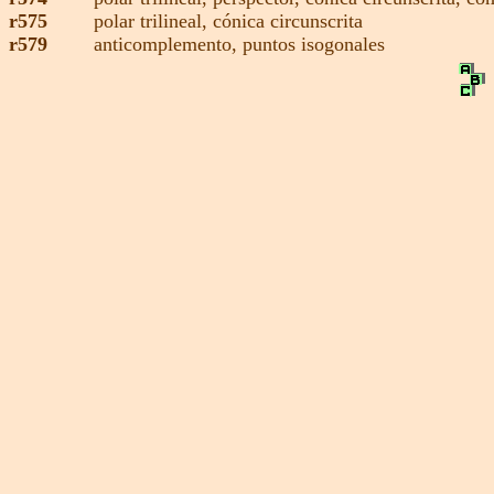
r575
polar trilineal,
cónica circunscrita
r579
anticomplemento,
puntos isogonales