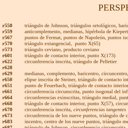
PERSP
r558
triángulo de Johnson,
triángulos ortológicos,
bari
r559
anticomplemento,
medianas
,
hipérbola de Kieper
r567
puntos de Fermat,
puntos de Napoleón,
puntos i
r570
triángulo extangencial,
punto X(65)
r573
triángulo ceviano,
producto ceviano
r601
triángulo de contacto interior,
punto X(173)
r622
circunferencia inscrita,
triángulo de Pelletier
r628
r629
medianas
,
complemento,
baricentro,
circuncentro
r650
elipse inscrita de Steiner,
triángulo de contacto in
r651
punto de Feuerbach,
triángulo de contacto interio
r661
circunferencia circunscrita,
punto isogonal del inf
r664
circunferencias exinscritas,
triángulo medial,
punt
r668
triángulo de contacto interior,
punto X(57),
circun
r670
circunferencia inscrita
,
circunferencias tangentes
r673
circunferencia de los nueve puntos
,
triángulo de c
r683
incentro
,
centro de los nueve puntos,
triángulo m
r687
triángulo de Johnson,
circunferencia circunscrita