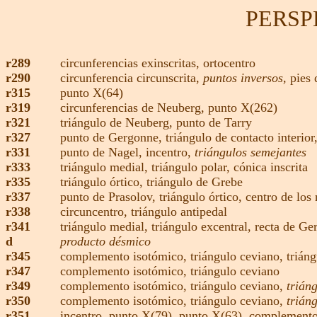
PERSP
r289
circunferencias exinscritas,
ortocentro
r290
circunferencia circunscrita,
puntos inversos,
pies 
r315
punto X(64)
r319
circunferencias de Neuberg,
punto X(262)
r321
triángulo de Neuberg,
punto de Tarry
r327
punto de Gergonne
,
triángulo de contacto interior
r331
punto de Nagel
,
incentro
,
triángulos semejantes
r333
triángulo medial,
triángulo polar,
cónica inscrita
r335
triángulo órtico
,
triángulo de Grebe
r337
punto de Prasolov,
triángulo órtico,
centro de los
r338
circuncentro,
triángulo antipedal
r341
triángulo medial,
triángulo excentral
,
recta de Ge
d
producto désmico
r345
complemento isotómico,
triángulo ceviano,
trián
r347
complemento isotómico,
triángulo ceviano
r349
complemento isotómico,
triángulo ceviano,
trián
r350
complemento isotómico,
triángulo ceviano,
trián
r351
incentro,
punto X(79),
punto X(63),
complement