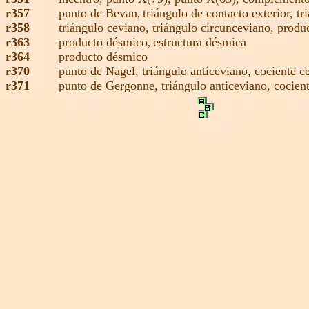
r357
punto de Bevan
triángulo de contacto exterior
,
tr
,
r358
triángulo ceviano,
triángulo circunceviano,
produ
r363
producto désmico
estructura désmica
,
r364
producto désmico
r370
punto de Nagel
,
triángulo anticeviano,
cociente c
r371
punto de Gergonne
,
triángulo anticeviano,
cocien