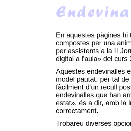
En aquestes pàgines hi 
compostes per una ani
per assistents a la II J
digital a l'aula» del cur
Aquestes endevinalles es
model pautat, per tal de
fàcilment d'un recull post
endevinalles que han a
estat», és a dir, amb la 
correctament.
Trobareu diverses opcio