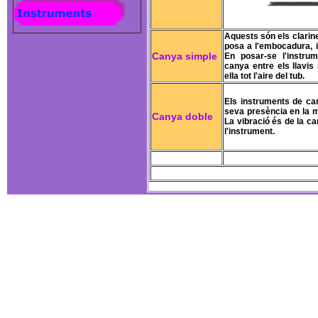
Aquests són els clarine
posa a l'embocadura, i
Canya simple
En posar-se l'instrum
canya entre els llavis 
ella tot l'aire del tub.
Els instruments de ca
seva presència en la mú
Canya doble
La vibració és de la ca
l'instrument.