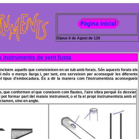
Dijous 6 de Agost de 126
s instruments de vent fusta
 incloem aquells que consisteixen en un tub amb forats. Són aquests forats els
 més o menys llarga i, per tant, ens serveixen per aconseguir les diferents
 el tipus d'embocadura. És a dir la manera com
l'instrumentista
aconsegueix
, que conformen el que coneixem com flautes, l'aire vibra perquè és desviat
ll pot formar part del mateix instrument, o el fa el propi instrumentista amb el
ectamen, sino en angle.