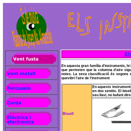
El
En aquesta gran família d'instruments, hi
que permeten que la columna d'aire sigui
notes. La seva classificació és segons
quevibri l'aire de l'instrument
En aquests instruments
en dos sentits. El bise
seu llavi, no bufant dir
Bisell