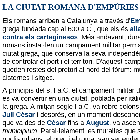
LA CIUTAT ROMANA D'EMPÚRIES
Els romans arriben a Catalunya a través d'
Em
grega fundada cap al 600 a.C., que els és
ali
contra els cartaginesos
. Més endavant, duran
romans instal·len un campament militar perma
ciutat grega, que conserva la seva independènc
de controlar el port i el territori. D'aquest
camp
queden restes del pretori al nord del fòrum: 
cisternes i sitges.
A principis del s. I a.C. el campament militar 
es va convertir en una ciutat, poblada per itàl
la grega. A mitjan segle I a.C. va rebre colo
Juli Cèsar
i després, en un moment desconeg
que va des de
Cèsar
fins a
August
, va ascen
municipium
. Paral·lelament les muralles que
nuclis urbans, el grec i el romà, van ser ende