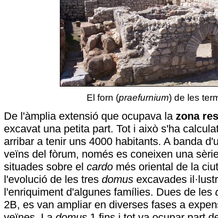
El forn (
praefurnium
) de les ter
De l'àmplia extensió que ocupava la
zona res
excavat una petita part. Tot i això s'ha calcul
arribar a tenir uns 4000 habitants. A banda d'
veïns del fòrum, només es coneixen una sèri
situades sobre el
cardo
més oriental de la ciut
l'evolució de les tres
domus
excavades il·lustr
l'enriquiment d'algunes famílies. Dues de les
2B, es van ampliar en diverses fases a expen
veïnes. La
domus
1 fins i tot va ocupar part de