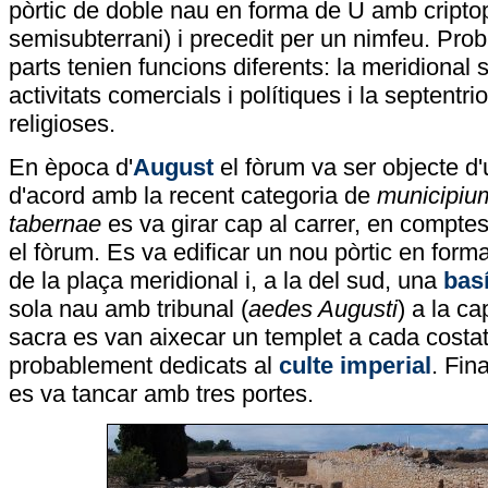
pòrtic de doble nau en forma de U amb criptop
semisubterrani) i precedit per un nimfeu. Pro
parts tenien funcions diferents: la meridional s
activitats comercials i polítiques i la septentri
religioses.
En època d'
August
el fòrum va ser objecte d'
d'acord amb la recent categoria de
municipiu
tabernae
es va girar cap al carrer, en comptes
el fòrum. Es va edificar un nou pòrtic en for
de la plaça meridional i, a la del sud, una
basí
sola nau amb tribunal (
aedes Augusti
) a la ca
sacra es van aixecar un templet a cada costat 
probablement dedicats al
culte imperial
. Fin
es va tancar amb tres portes.