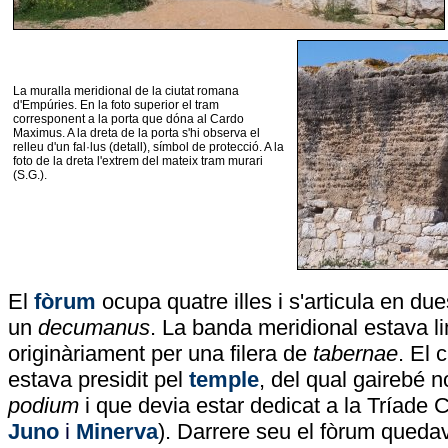
La muralla meridional de la ciutat romana
d'Empúries. En la foto superior el tram
corresponent a la porta que dóna al Cardo
Maximus. A la dreta de la porta s'hi observa el
relleu d'un fal·lus (detall), símbol de protecció. A la
foto de la dreta l'extrem del mateix tram murari
(S.G.).
El
fòrum
ocupa quatre illes i s'articula en due
un
decumanus
. La banda meridional estava l
originàriament per una filera de
tabernae
. El 
estava presidit pel
temple
, del qual gairebé 
podium
i que devia estar dedicat a la Tríade C
Juno
i
Minerva
). Darrere seu el fòrum queda