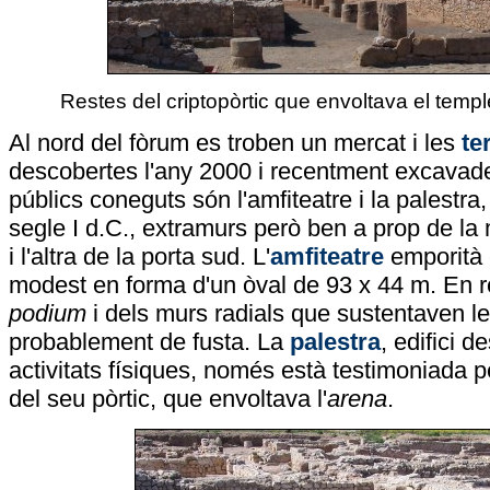
Restes del criptopòrtic que envoltava el templ
Al nord del fòrum es troben un mercat i les
te
descobertes l'any 2000 i recentment excavades
públics coneguts són l'amfiteatre i la palestra, 
segle I d.C., extramurs però ben a prop de la
i l'altra de la porta sud. L'
amfiteatre
emporità e
modest en forma d'un òval de 93 x 44 m. En r
podium
i dels murs radials que sustentaven l
probablement de fusta. La
palestra
, edifici d
activitats físiques, només està testimoniada p
del seu pòrtic, que envoltava l'
arena
.