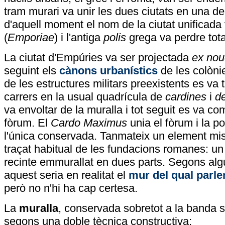
tram murari va unir les dues ciutats en una de 
d'aquell moment el nom de la ciutat unificada 
(
Emporiae
) i l'antiga
polis
grega va perdre tot
La ciutat d'Empúries va ser projectada
ex no
seguint els
cànons urbanístics
de les colòni
de les estructures militars preexistents es va 
carrers en la usual quadrícula de
cardines
i
d
va envoltar de la muralla i tot seguit es va co
fòrum. El
Cardo Maximus
unia el fòrum i la po
l'única conservada. Tanmateix un element mist
traçat habitual de les fundacions romanes: un
recinte emmurallat en dues parts. Segons alg
aquest seria en realitat el
mur del qual parlen
però no n'hi ha cap certesa.
La
muralla
, conservada sobretot a la banda s
segons una doble tècnica constructiva: