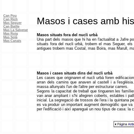
Can Pou
Masos i cases amb his
Can Rich
Mas Seguer
Can Batlle
Mas La Salvetat
Mas Roig
Masos situats fora del nucli urbà
Mas Solà
Una part dels masos que hi ha en l'actualitat a Jafre po
Mas Canals
situats fora del nucli urbà, trobem el mas Seguer, el
antigues trobem mas Costal, mas Boira, mas Marull, m
Masos i cases situats dins del nucli urbà
Les cases que originaren el nucli urbà foren edificaci
arran dels camins que anaven al castell i a l'església
massa allunyats l'un de l'altre per estructurar carrers.
Segons la capacitat de treball que tingueren les famíl
van anar ampliant i s'hi afegiren coberts, estables i p
inicial. La segregació de trossos de l'era i la quintana p
es va produir un important augment demogràfic que va 
per l'edificació i així aparegué un nou tipus de casa: la 