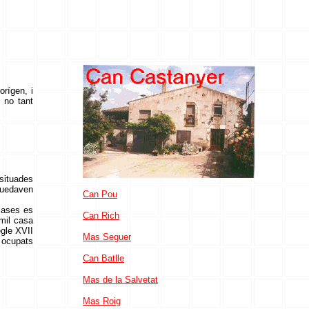
orígen, i
 no tant
 situades
 quedaven
Can Pou
 cases es
Can Rich
umil casa
egle XVII
Mas Seguer
 ocupats
Can Batlle
Mas de la Salvetat
Mas Roig