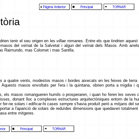
tòria
drien tenir el seu origen en les
villae
romanes. Entre els que tindrien aquest 
s masos del veïnat de la Salvetat i algun del veïnat dels Masos. Amb arrels
as Raimundo, mas Colomet i mas Santlla.
ons a quatre vents, modestos masos i bordes aixecats en les feixes de terra
. Aquests masos envoltats per l'era i la quintana, obrien porta a migdia i
ies, els masos romangueren humils o prosperaren, i quan ho feren les seves
allisses, donant lloc a complexes estructures arquitectòniques entorn de la h
er fer-ne solars i edificar-hi cases sempre s'havia produït però a mitjans del s
portar a l'aparició de solars de reduïdes dimensions que quedaven totalment
casa entre mitgeres.