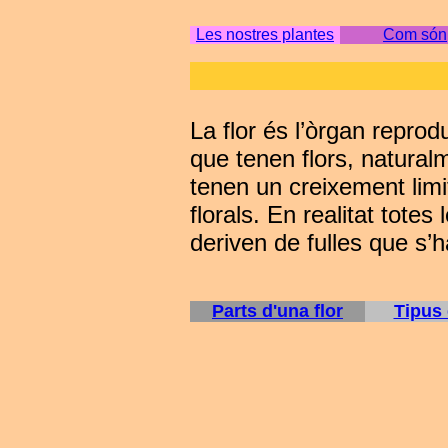
Les nostres plantes
Com són
La flor és l’òrgan reprod
que tenen flors, natura
tenen un creixement limi
florals. En realitat totes
deriven de fulles que s’h
Parts d'una flor
Tipus 