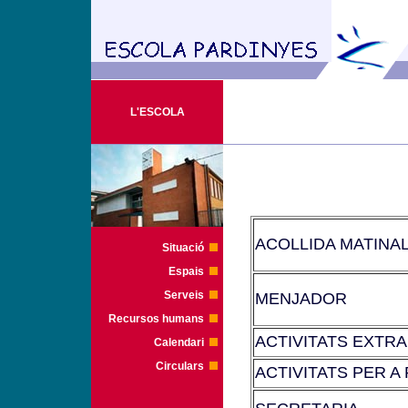
L'ESCOLA
ACOLLIDA MATINA
Situació
Espais
Serveis
MENJADOR
Recursos humans
ACTIVITATS EXTR
Calendari
Circulars
ACTIVITATS PER A