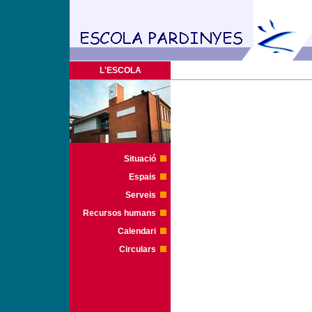
L'ESCOLA
Situació
Espais
Serveis
Recursos humans
Calendari
Circulars