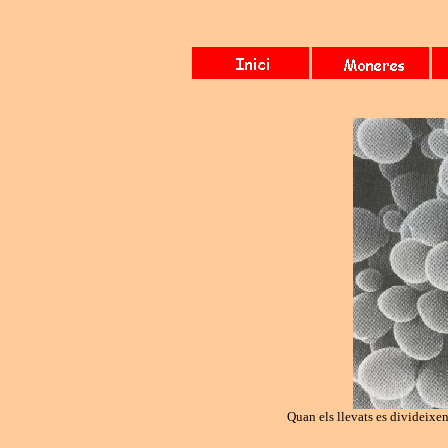
Quan els llevats es divideixen