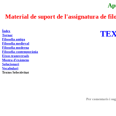
Ap
Material de suport de l'assignatura de fil
Índex
TEX
Tornar
Filosofia antiga
Filosofia medieval
Filosofia moderna
Filosofia contemporània
Eixos transversals
Mostra d'exàmens
Solucionari
Vocabulari
Textos Selectivitat
Per comentaris i su