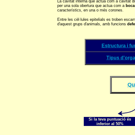
La cavitat interna que actua com a cavitat di
per una sola obertura que actua com a
boca
característics, en una o més corones.
Entre les cèl·lules epitelials es troben esca
d'aquest grups d'animals, amb funcions
defe
Estructura i f
Tipus d'orga
Qu
Si la teva puntuació és
inferior al 50%