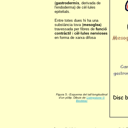
(
gastrodermis
, derivada de
l'endoderma) de cèl·lules
epitelials.
Entre totes dues hi ha una
substància tova (
mesoglea
)
travessada per fibres de
funció
contràctil
i
cèl·lules nervioses
en forma de xarxa difosa
Figura 5.- Esquema del tall longitudinal
d'un pòlip. Dibuix de
Livingstone ©
Biodidac