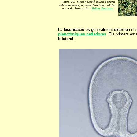
Figura 20.- Regeneració d'una estrella
(Marthasterias) a partir d'un braç i el disc
central). Fotografia d'
Erling Svensen
La
fecundació
és generalment
externa
i el
planctòniques nedadores
. Els primers est
bilateral
.