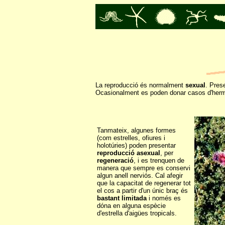
La reproducció és normalment
sexual
. Pres
Ocasionalment es poden donar casos d'herm
Tanmateix, algunes formes
(com estrelles, ofiures i
holotúries) poden presentar
reproducció asexual
, per
regeneració
, i es trenquen de
manera que sempre es conservi
algun anell nerviós. Cal afegir
que la capacitat de regenerar tot
el cos a partir d'un únic braç és
bastant limitada
i només es
dóna en alguna espècie
d'estrella d'aigües tropicals.