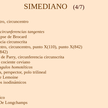
SIMEDIANO
(4/7)
tro,
circuncentro
circunferencias tangentes
ipse de Brocard
cia circunscrita
ntro
,
circuncentro
,
punto X(110),
punto X(842)
842)
 de Parry,
circunferencia circunscrita
,
cociente ceviano
ngulos homotéticos
ta,
perspector,
polo trilineal
de Lemoine
s isodinámicos
ico
 De Longchamps