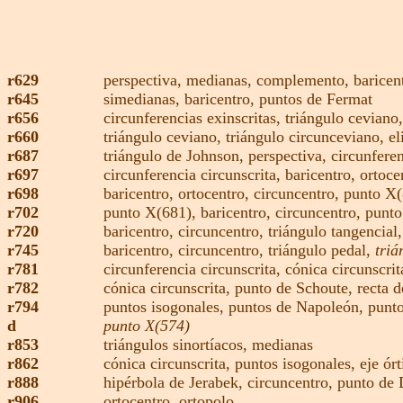
r629
perspectiva,
medianas
,
complemento,
baricen
r645
simedianas,
baricentro,
puntos de Fermat
r656
circunferencias exinscritas,
triángulo ceviano,
r660
triángulo ceviano,
triángulo circunceviano,
el
r687
triángulo de Johnson,
perspectiva,
circunferen
r697
circunferencia circunscrita,
baricentro,
ortoce
r698
baricentro,
ortocentro
,
circuncentro
,
punto X(
r702
punto X(681),
baricentro,
circuncentro
,
punto
r720
baricentro,
circuncentro
,
triángulo tangencial
r745
baricentro,
circuncentro
,
triángulo pedal,
triá
r781
circunferencia circunscrita,
cónica circunscri
r782
cónica circunscrita,
punto de Schoute,
recta 
r794
puntos isogonales,
puntos de Napoleón,
punto
d
punto X(574)
r853
triángulos sinortíacos,
medianas
r862
cónica circunscrita,
puntos isogonales,
eje órt
r888
hipérbola de Jerabek,
circuncentro
,
punto de
r906
ortocentro
,
ortopolo