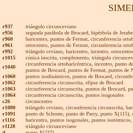
SIME
r937
triángulo circunceviano
r956
segunda parábola de Brocard,
hipérbola de Jerab
r960
baricentro,
puntos de Fermat,
circunferencia orto
r961
ortocentro
,
puntos de Fermat,
circunferencia orto
r992
triángulo ceviano,
baricentro,
incentro
,
ortocentro
r1015
cónica inscrita
,
complemento,
triángulo circunce
circunferencia ortobaricéntrica,
incentro
,
punto de
r1040
puntos de Brocard,
puntos de Fermat,
puntos de 
r1060
puntos isodinámicos,
puntos de Brocard,
circunfe
r1062
circunferencia circunscrita,
elipse de Brocard
r1063
circunferencia circunscrita,
puntos de Brocard,
pu
r1064
circunferencia circunscrita,
puntos isogonales
c26
circuncentro
r1080
triángulo ceviano,
circunferencia circunscrita,
bar
r1091
punto de Schoute,
punto de Parry,
punto X(115)
,
r1116
baricentro,
puntos isogonales,
puntos isotómicos
r1128
triángulo circunceviano
d
punto X(237)