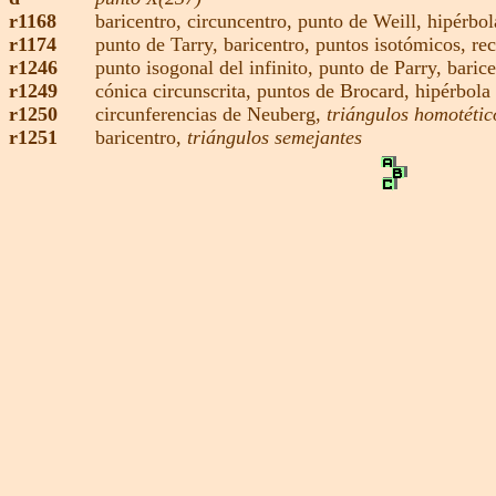
r1168
baricentro,
circuncentro
,
punto de Weill,
hipérbol
r1174
punto de Tarry
,
baricentro,
puntos isotómicos
,
re
r1246
punto isogonal del infinito,
punto de Parry,
barice
r1249
cónica circunscrita,
puntos de Brocard,
hipérbola
r1250
circunferencias de Neuberg
,
triángulos homotétic
r1251
baricentro,
triángulos semejantes