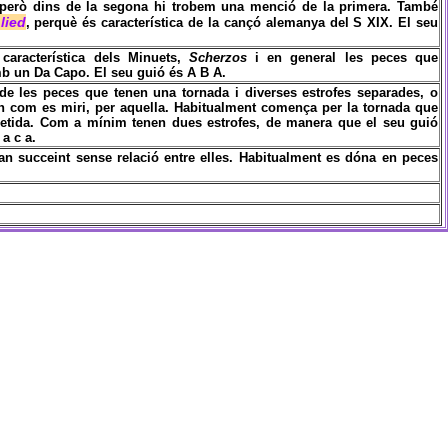
 però dins de la segona hi trobem una menció de la primera. També
lied
, perquè és característica de la cançó alemanya del S XIX. El seu
a característica dels Minuets,
Scherzos
i en general les peces que
mb un Da Capo. El seu guió és A B A.
a de les peces que tenen una tornada i diverses estrofes separades, o
n com es miri, per aquella. Habitualment comença per la tornada que
petida. Com a mínim tenen dues estrofes, de manera que el seu guió
 a c a.
an succeint sense relació entre elles. Habitualment es dóna en peces