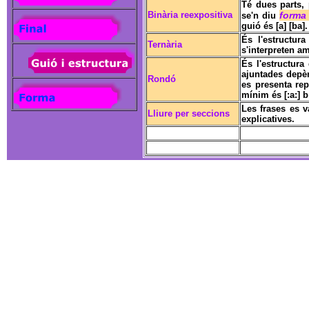
Té dues parts,
Binària reexpositiva
forma 
se'n diu
guió és [a] [ba].
É
s l'estructur
Ternària
s'interpreten a
É
s l'estructur
ajuntades depè
Rondó
es presenta re
mínim és [:a:] b
Les frases es v
Lliure per seccions
explicatives.