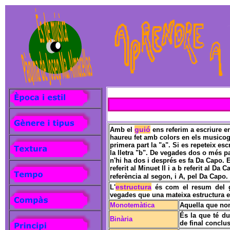
guió
Amb el
ens referim a escriure en
haureu fet amb colors en els musicogr
primera part la "a". Si es repeteix escr
la lletra "b". De vegades dos o més 
n'hi ha dos i després es fa Da Capo. En a
referit al Minuet II i a b referit al Da
referència al segon, i A, pel Da Capo
estructura
L'
és com el resum del gu
vegades que una mateixa estructura e
Monotemàtica
Aquella que nom
És la que té du
Binària
de final conclus