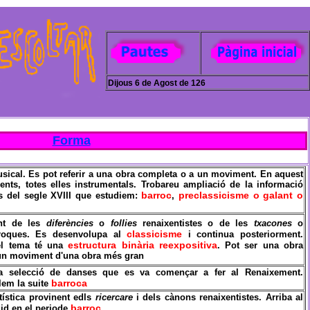
Dijous 6 de Agost de 126
Forma
musical. Es pot referir a una obra completa o a un moviment. En aquest
ents, totes elles instrumentals. Trobareu ampliació de la informació
barroc
preclassicisme o galant o
ls del segle XVIII que estudiem:
,
nt de les
diferències
o
follies
renaixentistes o de les
txacones
o
classicisme
oques. Es desenvolupa al
i continua posteriorment.
estructura binària reexpositiva
el tema té una
. Pot ser una obra
un moviment d'una obra més gran
la selecció de danses que es va començar a fer al Renaixement.
barroca
llem la
suite
ística provinent edls
ricercare
i dels cànons renaixentistes. Arriba al
barroc
id en el periode