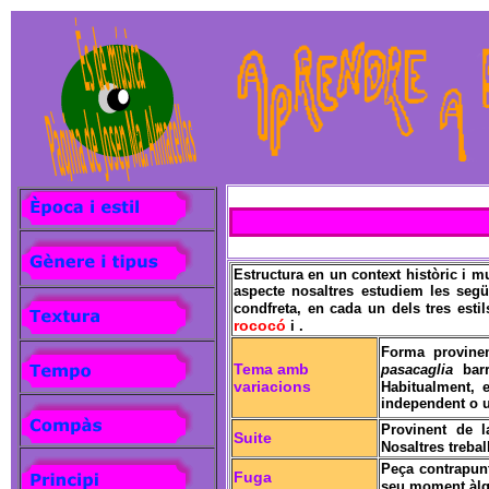
Estructura en un context històric i 
aspecte nosaltres estudiem les segü
condfreta, en cada un dels tres esti
rococó
i .
Forma provine
Tema amb
pasacaglia
barr
variacions
Habitualment, 
independent o 
Provinent de 
Suite
Nosaltres treba
Peça contrapunt
Fuga
seu moment àlg