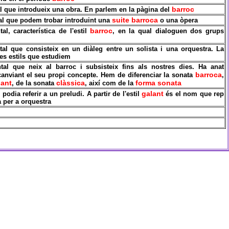
barroc
l que introdueix una obra. En parlem en la pàgina del
suite
barroca
al que podem trobar introduint una
o
una
òpera
barroc
al, característica de l'estil
, en la qual dialoguen dos grups
tal
que consisteix en un diàleg entre un solista i una orquestra. La
res estils que estudiem
tal que neix al barroc i subsisteix fins als nostres dies. Ha anat
barroca
canviant el seu propi concepte. Hem de diferenciar la sonata
,
lant
clàssica
forma sonata
, de la sonata
, així com de la
galant
podia referir a un preludi. A partir de l'estil
és el nom que rep
a per a orquestra