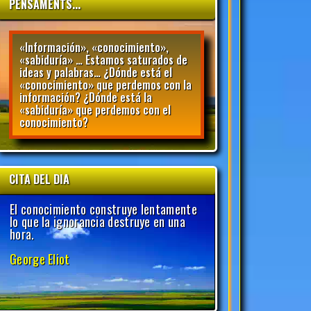
PENSAMENTS...
«Información», «conocimiento»,
«sabiduría» … Estamos saturados de
ideas y palabras… ¿Dónde está el
«conocimiento» que perdemos con la
información? ¿Dónde está la
«sabiduría» que perdemos con el
conocimiento?
CITA DEL DIA