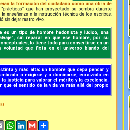
veían la formación del ciudadano como una obra de
“prácticas” que han proyectado su sombra durante
an la enseñanza a la instrucción técnica de los escribas;
ó sin dejar rastro vivo.
e es un tipo de hombre hedonista y lúdico, una
alvaje”, sin reparar en que ese hombre, por su
conceptuales, lo tiene todo para convertirse en un
n voluntad que flota en el universo blando del
distinta y más alta: un hombre que sepa pensar y
umbrado a exigirse y a dominarse, enraizado en
la justicia para valorar el mérito y la excelencia,
 que el sentido de la vida va más allá del propio
10
ok
tter
Email
WhatsApp
LinkedIn
Gmail
Share