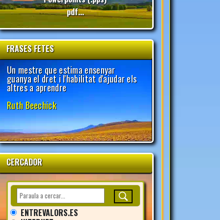
pdf...
FRASES FETES
CERCADOR
ENTREVALORS.ES