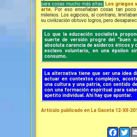
para cosas mucho más altas.
Los griegos 
arte.
Por eso enseñaban cosas tan poco 
milenios. Los egipcios, al contrario, limitab
su civilización obtuvo logros, pero desapareci
Lo que la educación socialista propon
suerte de versión progre del “buen s
absoluta carencia de asideros éticos y 
esclavo voluntario, en una épsilon si
consumo.
La alternativa tiene que ser una idea 
actuar en contextos complejos, acost
una cultura y una patria, con sentido de 
con una formación espiritual para saber
apetito individual. Ahí hay que apuntar.
Artículo publicado en La Gaceta 12-XII-20
Facebo
Twi