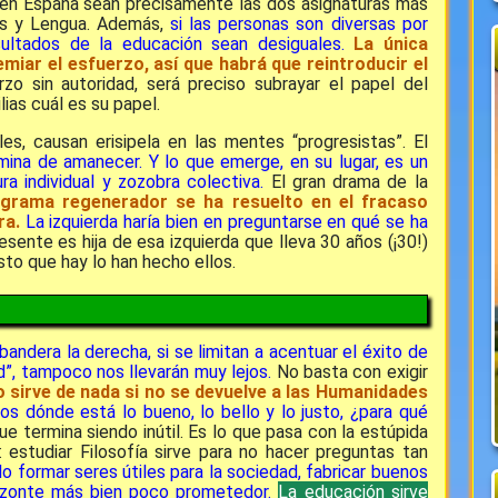
 en España sean precisamente las dos asignaturas más
as y Lengua. Además,
si las personas son diversas por
sultados de la educación sean desiguales.
La única
miar el esfuerzo, así que habrá que reintroducir el
 sin autoridad, será preciso subrayar el papel del
lias cuál es su papel.
s, causan erisipela en las mentes “progresistas”. El
ina de amanecer. Y lo que emerge, en su lugar, es un
ra individual y zozobra colectiva.
El gran drama de la
grama regenerador se ha resuelto en el fracaso
ra.
La izquierda haría bien en preguntarse en qué se ha
sente es hija de esa izquierda que lleva 30 años (¡30!)
sto que hay lo han hecho ellos.
andera la derecha, si se limitan a acentuar el éxito de
d”, tampoco nos llevarán muy lejos.
No basta con exigir
 sirve de nada si no se devuelve a las Humanidades
os dónde está lo bueno, lo bello y lo justo, ¿para qué
ue termina siendo inútil. Es lo que pasa con la estúpida
: estudiar Filosofía sirve para no hacer preguntas tan
lo formar seres útiles para la sociedad, fabricar buenos
orizonte más bien poco prometedor.
La educación sirve