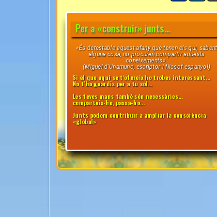
Per a «construir» junts...
«És detestable aquest afany que tenen els qui, saben
alguna cosa, no procuren compartir aquests
coneixements».
(Miguel d'Unamuno, escriptor i filosof espanyol)
Si el que aquí se t‘ofereix ho trobes interessant…
No t’ho guardis per a tu sol…
Les teves mans també són necessàries...
comparteix-ho, passa-ho...
Junts podem contribuir a ampliar la consciència
«global»