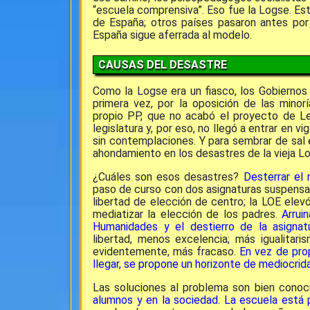
“escuela comprensiva”. Eso fue la Logse. Est
de España; otros países pasaron antes por 
España sigue aferrada al modelo.
CAUSAS DEL DESASTRE
Como la Logse era un fiasco, los Gobiernos 
primera vez, por la oposición de las minor
propio PP, que no acabó el proyecto de Le
legislatura y, por eso, no llegó a entrar en v
sin contemplaciones. Y para sembrar de sal 
ahondamiento en los desastres de la vieja L
¿Cuáles son esos desastres?
Desterrar el 
paso de curso con dos asignaturas suspensas.
libertad de elección de centro; la LOE elevó
mediatizar la elección de los padres.
Arrui
Humanidades y el destierro de la asignatu
libertad, menos excelencia; más igualitari
evidentemente, más fracaso.
En vez de pro
llegar, se propone un horizonte de mediocrid
Las soluciones al problema
son bien conoc
alumnos y en la sociedad. La escuela está p