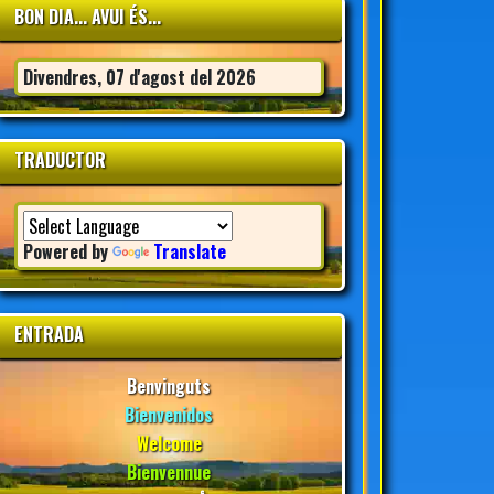
BON DIA... AVUI ÉS...
Divendres, 07 d'agost del 2026
TRADUCTOR
Powered by
Translate
ENTRADA
Benvinguts
Bienvenidos
Welcome
Bienvennue