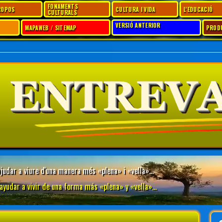
FONAMENTS
ROPOS
CULTURA I VIDA
L'EDUCACIÓ
CULTURALS
VERSIÓ ANTERIOR
MAPAWEB / SITEMAP
PROD