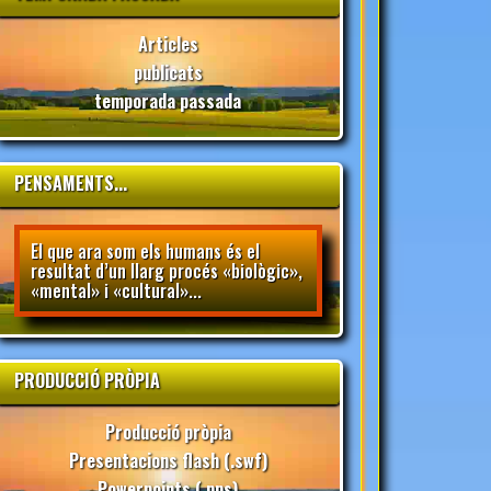
Articles
publicats
temporada passada
PENSAMENTS...
El que ara som els humans és el
resultat d’un llarg procés «biològic»,
«mental» i «cultural»...
PRODUCCIÓ PRÒPIA
Producció pròpia
Presentacions flash (.swf)
Powerpoints (.pps)