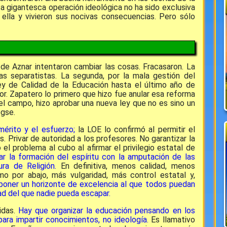
a gigantesca operación ideológica no ha sido exclusiva
ella y vivieron sus nocivas consecuencias. Pero sólo
de Aznar intentaron cambiar las cosas. Fracasaron. La
ías separatistas. La segunda, por la mala gestión del
y de Calidad de la Educación hasta el último año de
igor. Zapatero lo primero que hizo fue anular esa reforma
el campo, hizo aprobar una nueva ley que no es sino un
ogse.
mérito y el esfuerzo;
la LOE lo confirmó al permitir el
 Privar de autoridad a los profesores. No garantizar la
 el problema al cubo al afirmar el privilegio estatal de
nar la formación del espíritu con la amputación de las
ra de Religión.
En definitiva, menos calidad, menos
smo por abajo, más vulgaridad, más control estatal y,
poner un horizonte de excelencia al que todos puedan
ad del que nadie pueda escapar.
idas.
Hay que organizar la educación pensando en los
ara impartir conocimientos, no ideología.
Es llamativo