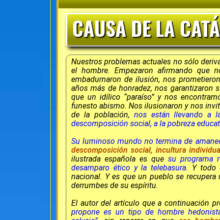
CAUSA DE LA CAT
Nuestros problemas actuales no sólo deriva
el hombre. Empezaron afirmando que n
embadurnaron de ilusión, nos prometiero
años más de honradez, nos garantizaron s
que un idílico “paraíso” y nos encontra
funesto abismo. Nos ilusionaron y nos invita
de la población,
nos están llevando a l
descomposición social, a la pobreza educati
Su luminoso mundo no termina de amane
descomposición social, incultura individua
ilustrada española es que
su programa re
desamparo ético y la telebasura.
Y todo e
nacional. Y es que un pueblo se recupera
derrumbes de su espíritu.
El autor del artículo que a continuación p
propone es un tipo de hombre hedonista