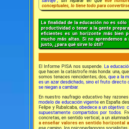
salvaje”,
sin reparar en que
ese hombre
conceptuales, lo tiene todo para convertirs
La finalidad de la educación no es sólo
productividad o tener a la gente prepar
eficientes es un horizonte más bien 
mucho más altas. Si no aprendemos a re
justo, ¿para qué sirve lo útil?
El Informe PISA nos suspende.
La educació
que hacen la catástrofe más honda: una, qu
somos tenaces reincidentes; dos,
que a la m
es un azar desdichado, sino el fruto direct
se niegan a cambiar.
En nuestro naufragio educativo hay razones
modelo de educación vigente
en España desd
Felipe y Rubalcaba,
obedece a un objetivo: c
supuestamente compartidos por todos.
Fre
concretas, en sentido vertical, a un alumnad
a enseñar valores en sentido horizontal 
ese camino, los psicopedagogos socialistas 