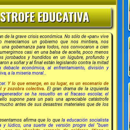
ÁSTROFE EDUCATIVA
n de la grave crisis económica. No sólo de «pan» vive
o merecíamos un gobierno que nos mintiera, nos
n una gobernanza para todos, nos convocaron a cien
umergirnos casi en una balsa de aceite, poco menos
mos jorobados y hundidos en un lúgubre, profundo y
ron a soñar y al final están legislando contra la mitad
a debacle económica, al enfrentamiento, división y
va, a la miseria moral…
cer.
Y lo que emerge, en su lugar, es un escenario de
l y zozobra colectiva.
El gran drama de la izquierda
generador se ha resuelto en el fracaso escolar, el
llo supone para un país una apreciable catástrofe
 mucho antes de sus desastres materiales que de los
resentamos afirma que lo que l
a educación socialista
 y lúdico, una suerte de versión progre del “buen