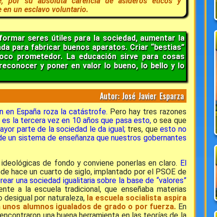
, por su absoluta carencia de asideros éticos y
e en un esclavo voluntario.
 formar seres útiles para la sociedad, aumentar la
ada para fabricar buenos aparatos. Criar “bestias”
poco prometedor. La educación sirve para cosas
conocer y poner en valor lo bueno, lo bello y lo
Autor: José Javier Esparza
n en España roza la catástrofe.
Pero hay
tres razones
e
es la tercera vez en 10 años que pasa esto,
o sea que
ayor parte de la sociedad le da igual;
tres, que
esto no
o de un sistema de enseñanza que nuestros gobernantes
 ideológicas de fondo
y conviene ponerlas en claro.
El
e hace un cuarto de siglo, implantado por el PSOE de
rear una sociedad igualitaria sobre la base de “valores”
nte a la escuela tradicional, que enseñaba materias
o desigual por naturaleza,
la escuela socialista aspira
a unos alumnos igualados de grado o por fuerza.
En
encontraron una buena herramienta en las teorías de la