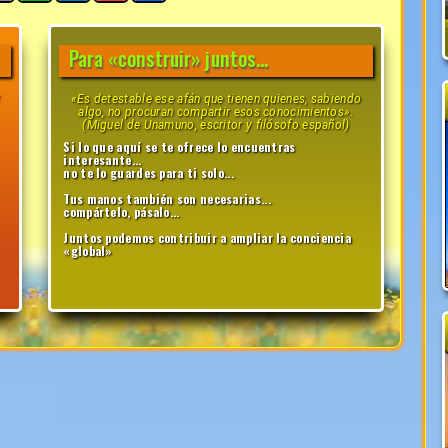
Para «construir» juntos...
t
«Es detestable ese afán que tienen quienes, sabiendo
algo, no procuran compartir esos conocimientos».
(Miguel de Unamuno, escritor y filósofo español)
Si lo que aquí se te ofrece lo encuentras
interesante...
no te lo guardes para ti solo...
Tus manos también son necesarias...
compártelo, pásalo...
Juntos podemos contribuir a ampliar la conciencia
«global»