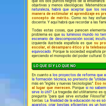
que los dos puntos negros de la enseñanza
objetivas y menos ideológicas: Matemátic
naturaleza, habrá que aceptar que los re
manera de estimular el aprendizaje es pre
concepto de mérito.
Como no hay esfuerzo
docente. Y aquí
habrá que recordar a las fami
Todas estas cosas, que parecen elementale
problema es que
su luminoso mundo no term
escenario de descomposición social, incultu
izquierda ilustrada española es que
su pro
escolar, el desamparo ético y la telebasu
equivocado.
Porque la sociedad española pre
ejerciendo el monopolio del poder cultural. E
LO QUE SÍ Y LO QUE NO
En cuanto a
los proyectos de reforma que ab
la formación técnica, so pretexto de “utilida
más en “inglés y nuevas tecnologías”.
Eso no
al lugar que merecen.
Porque
si no sabem
sirve lo útil?
La tragedia del utilitarismo es q
pregunta “para qué sirve estudiar Filosofía”
tontas.
La finalidad de la educación no es só
aparatos; criar bestias eficientes es un h