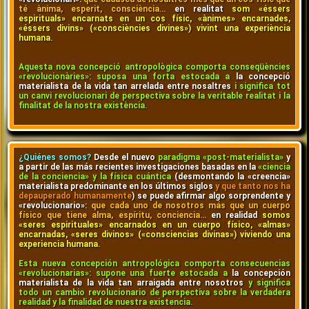
té ànima, esperit, consciència…
en realitat
som «éssers
espirituals» encarnats en un cos físic, «ànimes» encarnades,
«éssers divins» («consciències divines») vivint una experiència
humana.
Aquesta nova concepció antropològica comporta conseqüències
«revolucionàries»: suposa una forta estocada a
la concepció
materialista de la vida tan arrelada entre nosaltres
i significa tot
un canvi revolucionari de perspectiva sobre la veritable realitat i la
finalitat de la nostra existència.
¿Quiénes somos?
Desde el nuevo
paradigma «post-materialista»
y
a partir de las más recientes investigaciones basadas en la
«ciencia
de la conciencia» y la física cuántica
(desmontando la «creencia»
materialista predominante en los últimos siglos
y que tanto nos ha
depauperado humanamente
) se puede afirmar algo sorprendente y
«revolucionario»:
que cada uno de nosotros más que un cuerpo
físico que tiene alma, espíritu, conciencia…
en realidad
somos
«seres espirituales» encarnados en un cuerpo físico, «almas»
encarnadas, «seres divinos» («consciencias divinas») viviendo una
experiencia humana.
Esta nueva concepción antropológica comporta consecuencias
«revolucionarias»: supone una fuerte estocada a
la concepción
materialista de la vida tan arraigada entre nosotros
y significa
todo un cambio revolucionario de perspectiva sobre la verdadera
realidad y la finalidad de nuestra existencia.