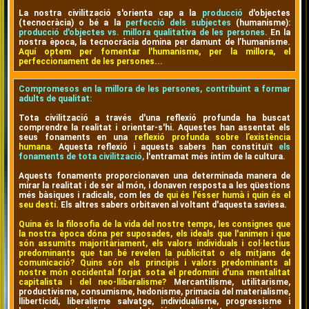
La nostra civilització s'orienta cap a la
producció
d'objectes
(tecnocràcia) o bé a la
perfecció dels subjectes
(humanisme):
producció d'objectes vs. millora qualitativa de les persones.
En la
nostra època, la tecnocràcia domina per damunt de l’humanisme.
Aquí optem per fomentar l'humanisme, per la millora, el
perfeccionament de les persones...
Compromesos en la millora de les persones, contribuint a formar
adults de qualitat:
Tota civilització a través d'una reflexió profunda ha buscat
comprendre la realitat i orientar-s'hi. Aquestes han assentat els
seus fonaments en una
reflexió profunda sobre l’existència
humana.
Aquesta reflexió i aquests sabers han constituït
els
fonaments de tota civilització,
l'entramat més íntim de la cultura.
Aquests fonaments proporcionaven una determinada manera de
mirar la realitat i de ser al món, i donaven resposta a les qüestions
més bàsiques i radicals, com les de
qui és l'ésser humà i quin és el
seu destí.
Els altres sabers orbitaven al voltant d'aquesta saviesa.
Quina és la filosofia de la vida del nostre temps, les consignes que
la nostra època dóna per suposades, els ideals que l'animen i que
són assumits majoritàriament, els valors individuals i col·lectius
predominants que tan bé revelen la publicitat o els mitjans de
comunicació? Quins són els principis i valors predominants al
nostre món occidental forjat sota el predomini d'una mentalitat
capitalista i del neo-lliberalisme?
Mercantilisme, utilitarisme,
productivisme, consumisme, hedonisme, primacia del materialisme,
lliberticidi, liberalisme salvatge, individualisme, progressisme i