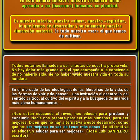
En esto debería consistir nuestro verdadero oficio:
aprender a ser (hacernos) humanos, en plenitud.
Es nuestro interior, nuestra «alma», nuestro «espíritu»,
lo que hemos de desarrollar y no solamente nuestra
dimensión material.
Es todo nuestro «ser» el que hemos
de cultivar.
Todos estamos llamados a ser artistas de nuestra propia vida.
No hay dolor más grande que el que acompaña a la conciencia
de no haberlo sido, de no haber vivido nuestra vida en toda su
hondura.
En el mercado de las ideologías, de las filosofías de la vida, de
las formas de vivir y de pensar... una invitación al desarrollo del
sentido crítico, al cultivo del espíritu y a la búsqueda de una vida
más plena humanamente...
«Nos están educando al revés, nos educan para
producir y
consumir.
Nadie nos prepara para ser más humanos, para ser
mejores. Dicen que no hay alternativa a este desarrollo, cómo
que no:
ser mejores en vez de tener más cosas.
La alternativa
es educar, y
educar para ser mejores».
(José Luis SANPEDRO,
escritor)