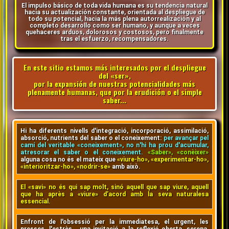
El impulso básico de toda vida humana es su tendencia natural
hacia su actualización constante, orientada al despliegue de
todo su potencial, hacia la más plena autorrealización y al
completo desarrollo como ser humano, y aunque a veces
quehaceres arduos, dolorosos y costosos, pero finalmente
tras el esfuerzo, recompensadores.
En este sitio estamos más interesados por el despliegue
del «ser»,
por la expansión de nuestras potencialidades más
plenamente humanas, que por la erudición o el simple
saber...
Hi ha diferents nivells d'integració, incorporació, assimilació,
absorció, nutrients del saber o el coneixement:
per avançar pel
camí del veritable «coneixement», no n'hi ha prou d'acumular,
atresorar el saber o el coneixement.
«Saber», «conèixer»
alguna cosa no és el mateix que
«viure-ho», «experimentar-ho»,
«interioritzar-ho», «nodrir-se»
amb això.
El «savi» no és qui sap molt, sinó aquell que sap viure, aquell
que ha après a «viure» d’acord amb la seva naturalesa
essencial.
Enfront de l'obsessió per la immediatesa, el urgent, les
presses, l'estrès… una invitació a la reflexió oberta, serena,