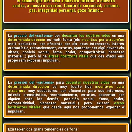
el camino que nos lleva a nuestro interior, a nuestro
centro, a nuestro corazón, fuente de serenidad, armonía,
paz, integridad personal, gozo íntimo...
La
pressió del «sistema»
per
decantar les nostres vides
en una
determinada direcció
és molt forta (els
incentius per atraure'ns
molt seductors: ser eficients per als seus interessos, interès
crematístic, reconeixement, estatus, aparentar ser algú davant els
altres, posició social, fama, poder, competitivitat, benestar
material…) però hi ha
altres horitzons vitals
que des d'aquí ens
proposem exposar i impulsar…
La
presión del «sistema»
para
decantar nuestras vidas
en una
determinada dirección
es muy fuerte (los
incentivos para
atraernos
muy seductores: ser eficientes para sus intereses,
interés crematístico, reconocimiento, estatus, aparentar ser
alguien ante los demás, posición social, fama, poder,
competitividad, bienestar material…) pero existen
otros
horizontes vitales
que desde aquí nos proponemos exponer e
impulsar…
Existeixen dos grans tendències de fons: