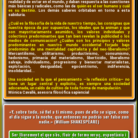
realidad y de estar en el mundo, y daban respuesta a las cuestiones
más básicas y radicales, como las de
quién es el ser humano y cuál
es su destino
. Los demás saberes orbitaban en torno a esta
sabiduría.
¿Cuál es la filosofía de la vida de nuestro tiempo, las consignas que
nuestra época da por supuestas, los ideales que la animan y que
son mayoritariamente asumidos, los valores individuales y
colectivos predominantes que tan bien revelan la publicidad o los
medios de comunicación? ¿Cuáles son los principios y valores
predominantes en nuestro mundo occidental forjado bajo
predominio de una mentalidad capitalista y del neo-liberalismo?
Mercantilismo, utilitarismo, productivismo, consumismo,
hedonismo, primacía del materialismo, liberticidio, liberalismo
salvaje, individualismo, progresismo y bienestar materialistas,
explotación, desigualdad, egocentrismo, indiferencia,
insolidaridad...
Una sociedad en la que el pensamiento —la reflexión crítica— no
tiene un lugar central y explícito, es siempre una sociedad
adocenada, un caldo de cultivo de toda forma de manipulación.
Mónica Cavallé, asesora filosófica sapiencial
«Y, sobre todo, sé fiel a ti mismo, pues de ello se sigue, como
el día sigue a la noche, que entonces no podrás ser falso con
nadie.» (William SHAKESPEARE)
Ser lliurement el que s'és, fluir de forma veraç, espontània i