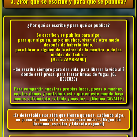
3. ¿Por qué se escribe y para qué se publica?
¿Por qué se escribe y para qué se publica?
Se escribe y se publica para algo,
para que alguien, uno o muchos, vivan de otro modo
después de haberlo leído,
para librar a alguien de la cárcel de la mentira, o de las
nieblas del tedio...
(María ZAMBRANO)
«Se escribe siempre para dar vida, para liberar la vida allí
donde esté presa, para trazar líneas de fuga» (G.
DELEUZE)
Para compartir nuestras propias luces, pocas o muchas,
con los demás y contribuir así a que en este mundo haya
menos sufrimiento evitable y más luz... (Mónica CAVALLÉ)
«Es detestable ese afán que tienen quienes, sabiendo algo,
no procuran compartir esos conocimientos».(Miguel de
Unamuno, escritor y filósofo español)