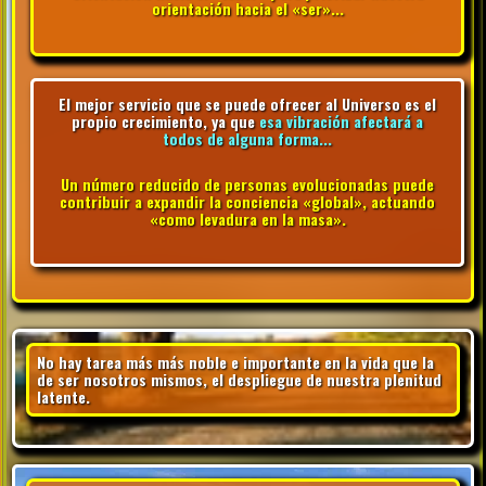
orientación hacia el «ser»...
El mejor servicio que se puede ofrecer al Universo es el
propio crecimiento, ya que
esa vibración afectará a
todos de alguna forma...
Un número reducido de personas evolucionadas puede
contribuir a expandir la conciencia «global», actuando
«como levadura en la masa».
No hay tarea más más noble e importante en la vida que la
de ser nosotros mismos, el despliegue de nuestra plenitud
latente.