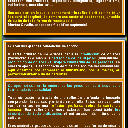
benestar materialistes, explotació, desigualtat, egocentrisme,
indiferència, insolidaritat...
Una societat en la qual el pensament —la reflexió crítica— no té un
lloc central i explícit, és sempre una societat adotzenada, un caldo
de cultiu de tota forma de manipulació.
Mónica Cavallé, assessora filosòfica sapiencial
Existen dos grandes tendencias de fondo:
Nuestra civilización se orienta hacia la
producción
de objetos
(tecnocracia) o bien a la
perfección de los sujetos
(humanismo):
producción de objetos vs. mejora cualitativa de las personas.
En
nuestra época, la tecnocracia domina por encima del humanismo.
Aquí optamos por fomentar el humanismo, por la mejora, el
perfeccionamiento de las personas...
Comprometidos en la mejora de las personas, contribuyendo a
formar adultos de calidad:
Toda civilización a través de una reflexión profunda ha buscado
comprender la realidad y orientarse en ella. Estas han asentado
sus cimientos en una
reflexión profunda sobre la existencia
humana.
Esa reflexión y esos saberes han constituido
los
cimientos de toda civilización,
el entramado más íntimo de la
cultura.
Esos cimientos proporcionaban una determinada forma de mirar la