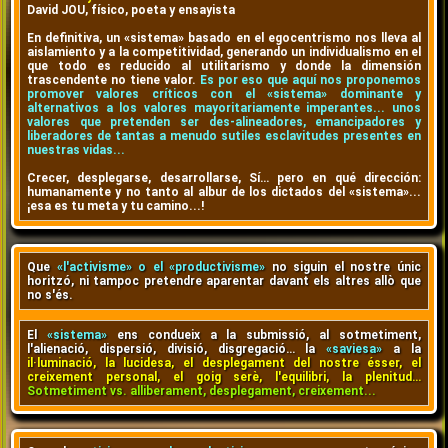
David JOU, físico, poeta y ensayista
En definitiva, un «sistema» basado en el egocentrismo nos lleva al
aislamiento y a la competitividad, generando un individualismo en el
que todo es reducido al utilitarismo y donde la dimensión
trascendente no tiene valor.
Es por eso que aquí nos proponemos
promover valores críticos con el «sistema» dominante y
alternativos a los valores mayoritariamente imperantes... unos
valores que pretenden ser des-alineadores, emancipadores y
liberadores de tantas a menudo sutiles esclavitudes presentes en
nuestras vidas...
Crecer, desplegarse, desarrollarse, Sí… pero en qué dirección:
humanamente y no tanto al albur de los dictados del «sistema»...
¡esa es tu meta y tu camino...!
Que
«l'activisme» o el «productivisme»
no siguin el nostre únic
horitzó, ni tampoc pretendre aparentar davant els altres allò que
no s'és.
El
«sistema»
ens condueix a la submissió, al sotmetiment,
l'alienació, dispersió, divisió, disgregació… la
«saviesa»
a la
il·luminació, la lucidesa, el desplegament del nostre ésser, el
creixement personal, el goig serè, l'equilibri, la plenitud…
Sotmetiment vs. alliberament, desplegament, creixement...