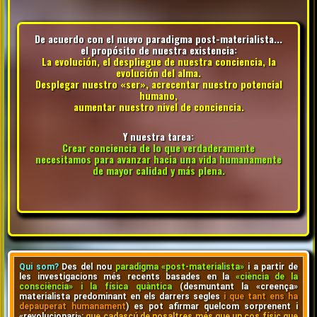
De acuerdo con el nuevo paradigma post-materialista...
el propósito de nuestra existencia:
La evolución, el despliegue de nuestra conciencia, la
evolución del alma.
Desplegar nuestro «ser», acrecentar nuestro potencial
humano,
aumentar nuestro nivel de conciencia.
Y nuestra tarea:
Crear conciencia de lo que verdaderamente
necesitamos para avanzar hacia una vida humanamente
de mayor calidad y más plena.
Qui som?
Des del nou
paradigma «post-materialista»
i a partir de
les investigacions més recents basades en la
«ciència de la
consciència» i la física quàntica
(desmuntant la «creença»
materialista predominant en els darrers segles
i que tant ens ha
depauperat humanament
) es pot afirmar quelcom sorprenent i
«revolucionari»:
que cadascú de nosaltres més que un cos físic que