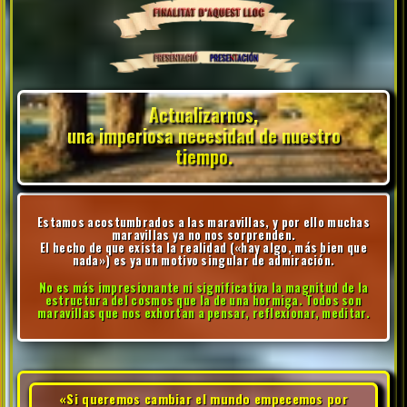
Actualizarnos,
una imperiosa necesidad de nuestro
tiempo.
Estamos acostumbrados a las maravillas, y por ello muchas
maravillas ya no nos sorprenden.
El hecho de que exista la realidad («hay algo, más bien que
nada») es ya un motivo singular de admiración.
No es más impresionante ni significativa la magnitud de la
estructura del cosmos que la de una hormiga. Todos son
maravillas que nos exhortan a pensar, reflexionar, meditar.
«Si queremos cambiar el mundo empecemos por