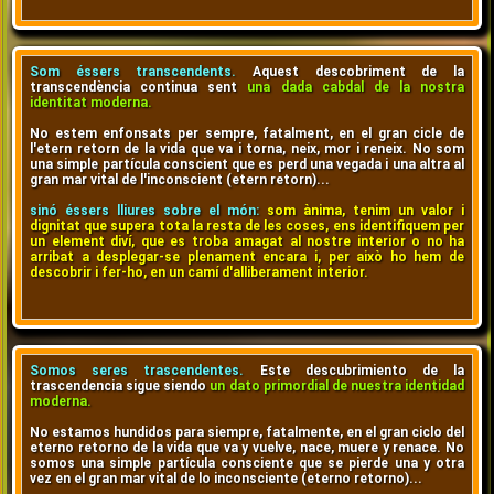
Som éssers transcendents.
Aquest descobriment de la
transcendència continua sent
una dada cabdal de la nostra
identitat moderna.
No estem enfonsats per sempre, fatalment, en el gran cicle de
l'etern retorn de la vida que va i torna, neix, mor i reneix. No som
una simple partícula conscient que es perd una vegada i una altra al
gran mar vital de l'inconscient (etern retorn)...
sinó éssers lliures sobre el món:
som ànima, tenim un valor i
dignitat que supera tota la resta de les coses, ens identifiquem per
un element diví, que es troba amagat al nostre interior o no ha
arribat a desplegar-se plenament encara i, per això ho hem de
descobrir i fer-ho, en un camí d'alliberament interior.
Somos seres trascendentes.
Este descubrimiento de la
trascendencia sigue siendo
un dato primordial de nuestra identidad
moderna.
No estamos hundidos para siempre, fatalmente, en el gran ciclo del
eterno retorno de la vida que va y vuelve, nace, muere y renace. No
somos una simple partícula consciente que se pierde una y otra
vez en el gran mar vital de lo inconsciente (eterno retorno)...