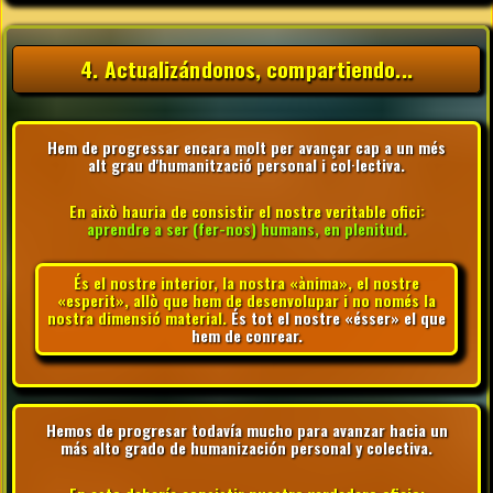
4. Actualizándonos, compartiendo...
Hem de progressar encara molt per avançar cap a un més
alt grau d'humanització personal i col·lectiva.
En això hauria de consistir el nostre veritable ofici:
aprendre a ser (fer-nos) humans, en plenitud.
És el nostre interior, la nostra «ànima», el nostre
«esperit», allò que hem de desenvolupar i no només la
nostra dimensió material.
És tot el nostre «ésser» el que
hem de conrear.
Hemos de progresar todavía mucho para avanzar hacia un
más alto grado de humanización personal y colectiva.