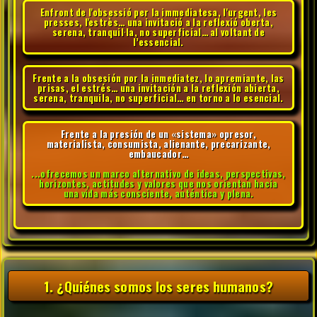
Enfront de l'obsessió per la immediatesa, l'urgent, les
presses, l'estrès… una invitació a la reflexió oberta,
serena, tranquil·la, no superficial… al voltant de
l’essencial.
Frente a la obsesión por la inmediatez, lo apremiante, las
prisas, el estrés… una invitación a la reflexión abierta,
serena, tranquila, no superficial… en torno a lo esencial.
Frente a la presión de un «sistema» opresor,
materialista, consumista, alienante, precarizante,
embaucador…
...ofrecemos un marco alternativo de ideas, perspectivas,
horizontes, actitudes y valores que nos orientan hacia
una vida más consciente, auténtica y plena.
1. ¿Quiénes somos los seres humanos?