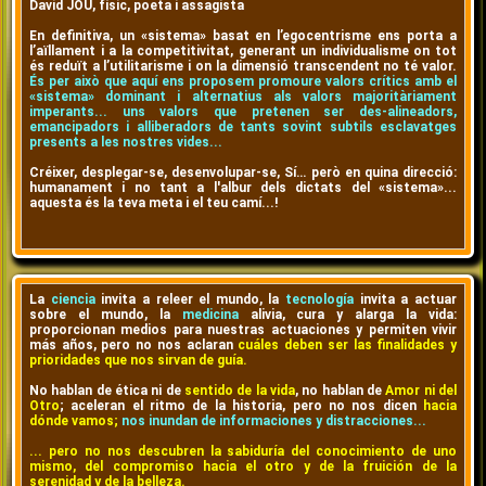
David JOU, físic, poeta i assagista
En definitiva, un «sistema» basat en l’egocentrisme ens porta a
l’aïllament i a la competitivitat, generant un individualisme on tot
és reduït a l’utilitarisme i on la dimensió transcendent no té valor.
És per això que aquí ens proposem promoure valors crítics amb el
«sistema» dominant i alternatius als valors majoritàriament
imperants... uns valors que pretenen ser des-alineadors,
emancipadors i alliberadors de tants sovint subtils esclavatges
presents a les nostres vides...
Créixer, desplegar-se, desenvolupar-se, Sí… però en quina direcció:
humanament i no tant a l'albur dels dictats del «sistema»...
aquesta és la teva meta i el teu camí...!
La
ciencia
invita a releer el mundo, la
tecnología
invita a actuar
sobre el mundo, la
medicina
alivia, cura y alarga la vida:
proporcionan medios para nuestras actuaciones y permiten vivir
más años, pero no nos aclaran
cuáles deben ser las finalidades y
prioridades que nos sirvan de guía.
No hablan de ética ni de
sentido de la vida
, no hablan de
Amor ni del
Otro
; aceleran el ritmo de la historia, pero no nos dicen
hacia
dónde vamos;
nos inundan de informaciones y distracciones...
... pero no nos descubren la sabiduría del conocimiento de uno
mismo, del compromiso hacia el otro y de la fruición de la
serenidad y de la belleza.