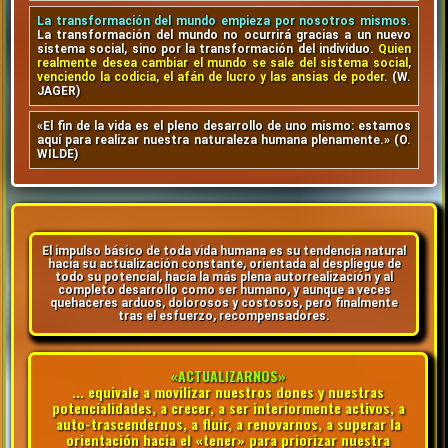
La transformación del mundo empieza por nosotros mismos.
La transformación del mundo no ocurrirá gracias a un nuevo
sistema social, sino por la transformación del individuo.
Quien
realmente desea cambiar el mundo se sale del sistema social,
venciendo la codicia, el afán de lucro y las ansias de poder.
(W.
JAGER)
«El fin de la vida es el pleno desarrollo de uno mismo: estamos
aquí para realizar nuestra naturaleza humana plenamente.» (O.
WILDE)
El impulso básico de toda vida humana es su tendencia natural
hacia su actualización constante, orientada al despliegue de
todo su potencial, hacia la más plena autorrealización y al
completo desarrollo como ser humano, y aunque a veces
quehaceres arduos, dolorosos y costosos, pero finalmente
tras el esfuerzo, recompensadores.
«ACTUALIZARNOS»
... equivale a movilizar nuestros dones y nuestras
potencialidades, a crecer, a ser interiormente activos, a
auto-trascendernos, a fluir, a renovarnos, a superar la
orientación hacia el «tener» para priorizar nuestra