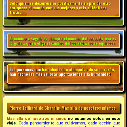
Solo quien se desenvuelve positivamente en pro del otro
enriquece el mundo con sus mejores y más auténticos
frutos.
El camino a seguir es siempre el camino del corazón, esa es
la guía... quien elige el camino del corazón, no se equivoca.
Las personas que
han obedecido el impulso de su corazón,
han hecho las más valiosas aportaciones a la humanidad.
Pierre Teilhard de Chardin: Más allá de nosotros mismos
Más allá de nosotros mismos
no estamos solos en este
viaje.
Cada pensamiento que cultivamos, cada acción que