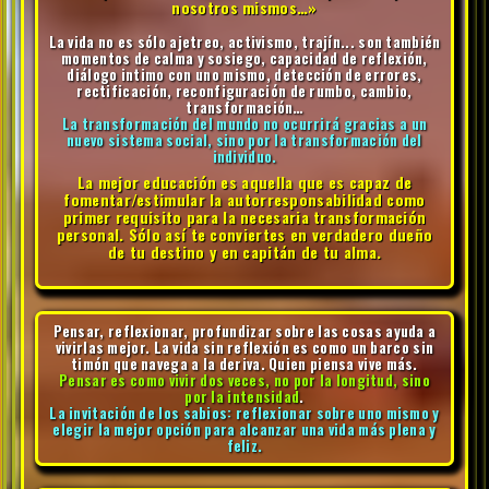
nosotros mismos…»
La vida no es sólo ajetreo, activismo, trajín... son también
momentos de calma y sosiego, capacidad de reflexión,
diálogo intimo con uno mismo, detección de errores,
rectificación, reconfiguración de rumbo, cambio,
transformación…
La transformación del mundo no ocurrirá gracias a un
nuevo sistema social, sino por la transformación del
individuo.
La mejor educación es aquella que es capaz de
fomentar/estimular la autorresponsabilidad como
primer requisito para la necesaria transformación
personal. Sólo así te conviertes en verdadero dueño
de tu destino y en capitán de tu alma.
Pensar, reflexionar, profundizar sobre las cosas ayuda a
vivirlas mejor. La vida sin reflexión es como un barco sin
timón que navega a la deriva. Quien piensa vive más.
Pensar es como vivir dos veces, no por la longitud, sino
por la intensidad
.
La invitación de los sabios: reflexionar sobre uno mismo y
elegir la mejor opción para alcanzar una vida más plena y
feliz.