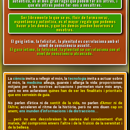
autèntica, és el més gran regal que podem fer als altres, i
que els altres poden fer-nos a nosaltres.
Ser libremente lo que se es, fluir de forma veraz,
espontánea y auténtica, es el mayor regalo que podemos
hacer a los demás, y que los demás pueden hacernos a
nosotros.
El goig íntim, la felicitat, la plenitud es correlaciona amb el
nivell de consciència assolit.
El gozo íntimo, la felicidad, la plenitud se correlaciona con el
nivel de consciencia alcanzado.
La
ciència
invita a rellegir el món, la
tecnologia
invita a actuar sobre
el món, la
medicina
alleuja, guareix i allarga la vida: proporcionen
mitjans per a les nostres actuacions i permeten viure més anys,
però no ens aclareixen
quines han de ser les finalitats i prioritats
que ens serveixin de guia.
No parlen d’ètica ni de
sentit de la vida,
no parlen
d’Amor ni de
l’Altre;
acceleren el ritme de la història, però no ens diuen
cap on
anem;
ens inunden d’informacions i de distraccions...
... però no ens descobreixen la saviesa del coneixement d'un
mateix, del compromís envers l’altre i de la fruïció de la serenitat i
de la bellesa.