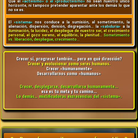
Que el
«activismo» o el «productivismo»
no sean nuestro único
horizonte, ni tampoco pretender aparentar ante los demás lo que
no se es.
El
«sistema»
nos conduce a la sumisión, al sometimiento, la
alienación, dispersión, división, disgregación… la
«sabiduría»
a la
iluminación, la lucidez, el despliegue de nuestro ser, el crecimiento
personal, el gozo sereno, el equilibrio, la plenitud…
Sometimiento
vs. liberación, despliegue, crecimiento…
Crecer sí, progresar también... pero en qué dirección?
Crecer y evolucionar como seres humanos.
Crecer «humanamente»
Desarrollarnos como «humanos»
Crecer, desplegarse, desarrollarse humanamente...
esa es tu meta y tu camino...
Lo demás… mixtificadoras excrecencias del «sistema».