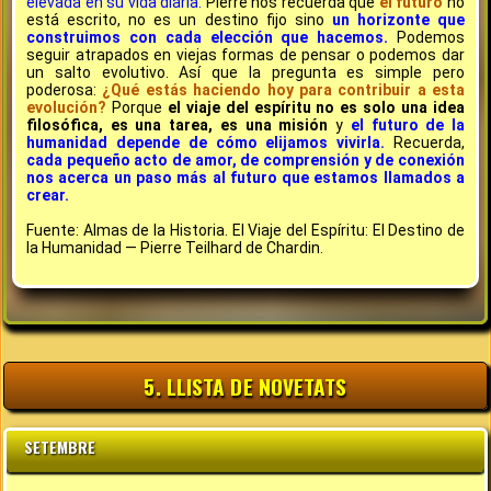
elevada en su vida diaria.
Pierre nos recuerda que
el futuro
no
está escrito, no es un destino fijo sino
un horizonte que
construimos con cada elección que hacemos.
Podemos
seguir atrapados en viejas formas de pensar o podemos dar
un salto evolutivo. Así que la pregunta es simple pero
poderosa:
¿Qué estás haciendo hoy para contribuir a esta
evolución?
Porque
el viaje del espíritu no es solo una idea
filosófica, es una tarea, es una misión
y
el futuro de la
humanidad depende de cómo elijamos vivirla.
Recuerda,
cada pequeño acto de amor, de comprensión y de conexión
nos acerca un paso más al futuro que estamos llamados a
crear.
Fuente: Almas de la Historia. El Viaje del Espíritu: El Destino de
la Humanidad — Pierre Teilhard de Chardin.
5. LLISTA DE NOVETATS
SETEMBRE