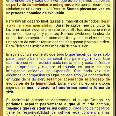
emprendemos y cada conexión que establecemos con otros
es parte de un movimiento más grande.
No somos individuos
aislados en un universo indiferente.
Somos piezas activas en
un proceso cósmico de evolución.
Pero hay un desafío final, quizás el más difícil de todos:
dejar
atrás la vieja mentalidad.
Durante siglos hemos visto la
historia humana como una serie de conflictos, una lucha entre
naciones, ideologías y poderes. Hemos vivido con la idea de
que estamos separados unos de otros y de que el mundo es
un tablero de competencia donde unos ganan y otros pierden.
Pero Pierre nos invita a ver más allá de esa ilusión.
Imagina por un momento que
todo lo que hacemos no es solo
para nuestro beneficio personal sino para algo mayor. Que
cada avance en la ciencia, cada nueva idea y cada esfuerzo
por comprender y mejorar el mundo es parte de una
inteligencia colectiva en expansión. Que cada vez que
elegimos la compasión en lugar del egoísmo y la cooperación,
en lugar de la división
,
estamos acelerando el proceso de
evolución de la humanidad.
Esta visión no es una utopía
ingenua, es
una invitación a transformar nuestra forma de
vivir.
Si realmente queremos acercarnos al punto Omega
no
podemos esperar pasivamente a que el mundo cambie,
tenemos que ser agentes del cambio.
Cada uno de nosotros
tiene la responsabilidad de cultivar esa conciencia más