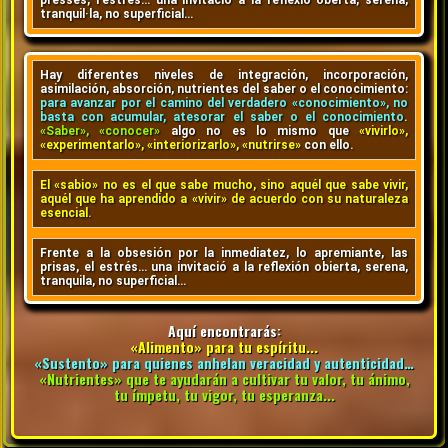
tranquil·la, no superficial…
Hay diferentes niveles de integración, incorporación,
asimilación, absorción, nutrientes del saber o el conocimiento:
para avanzar por el camino del verdadero «conocimiento», no
basta con acumular, atesorar el saber o el conocimiento
.
«Saber», «conocer»
algo no es lo mismo que
«vivirlo»,
«experimentarlo», «interiorizarlo», «nutrirse»
con ello.
El «sabio» no es el que sabe mucho, sino aquél que sabe vivir,
aquél que ha aprendido a «vivir» de acuerdo con su naturaleza
esencial.
Frente a la obsesión por la inmediatez, lo apremiante, las
prisas, el estrés… una invitació a la reflexión obierta, serena,
tranquila, no superficial…
Aquí encontrarás:
«Alimento» para tu espíritu...
«Sustento» para quienes anhelan veracidad y autenticidad…
«Nutrientes» que te ayudarán a cultivar tu valor, tu ánimo,
tu ímpetu, tu vigor, tu esperanza...