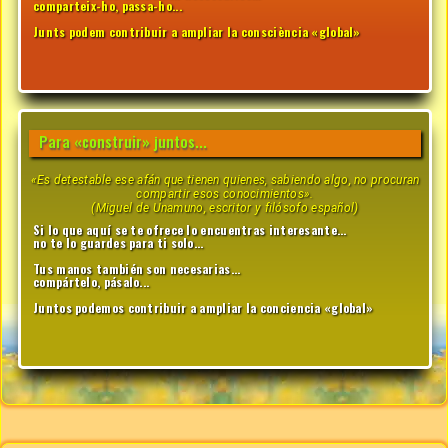
comparteix-ho, passa-ho...
Junts podem contribuir a ampliar la consciència «global»
Para «construir» juntos...
«Es detestable ese afán que tienen quienes, sabiendo algo, no procuran
compartir esos conocimientos».
(Miguel de Unamuno, escritor y filósofo español)
Si lo que aquí se te ofrece lo encuentras interesante...
no te lo guardes para ti solo...
Tus manos también son necesarias...
compártelo, pásalo...
Juntos podemos contribuir a ampliar la conciencia «global»