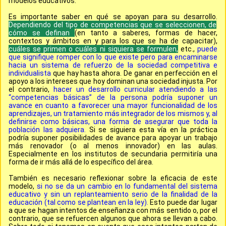
modelos educativos:
Es importante saber en qué se apoyan para su desarrollo.
Dependiendo del tipo de competencias que se seleccionen, de
cómo se definan
(en tanto a saberes, formas de hacer,
contextos y ámbitos en y para los que se ha de capacitar),
cuáles se primen o cuáles ni siquiera se formulen,
etc.,
puede
que signifique romper con lo que existe pero para encaminarse
hacia un sistema de refuerzo de la sociedad competitiva e
individualista
que hay hasta ahora. De ganar en perfección en el
apoyo a los intereses que hoy dominan una sociedad injusta. Por
el contrario,
hacer un desarrollo curricular atendiendo a las
“competencias básicas” de la persona podría suponer un
avance en cuanto a favorecer una mayor funcionalidad de los
aprendizajes, un tratamiento más integrador de los mismos y, al
definirse como básicas, una forma de asegurar que toda la
población las adquiera.
Si se siguiera esta vía en la práctica
podría suponer posibilidades de avance para apoyar un trabajo
más renovador (o al menos innovador) en las aulas.
Especialmente en los institutos de secundaria permitiría una
forma de ir más allá de lo específico del área.
También es necesario
reflexionar sobre la eficacia de este
modelo,
si no se da un cambio en lo fundamental del sistema
educativo y sin un replanteamiento serio de la finalidad de la
educación (tal como se plantean en la ley).
Esto puede dar lugar
a que se hagan intentos de enseñanza con más sentido o, por el
contrario, que se refuercen algunos que ahora se llevan a cabo.