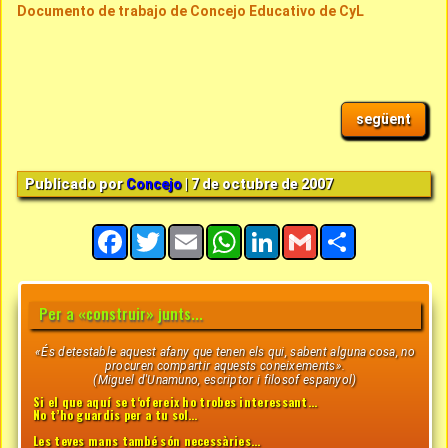
Documento de trabajo de Concejo Educativo de CyL
següent
Publicado por
Concejo
| 7 de octubre de 2007
Facebook
Twitter
Email
WhatsApp
LinkedIn
Gmail
Share
Per a «construir» junts...
«És detestable aquest afany que tenen els qui, sabent alguna cosa, no
procuren compartir aquests coneixements».
(Miguel d'Unamuno, escriptor i filosof espanyol)
Si el que aquí se t‘ofereix ho trobes interessant…
No t’ho guardis per a tu sol…
Les teves mans també són necessàries...