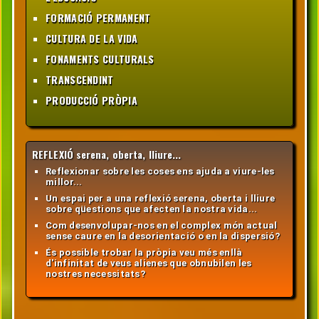
FORMACIÓ PERMANENT
CULTURA DE LA VIDA
FONAMENTS CULTURALS
TRANSCENDINT
PRODUCCIÓ PRÒPIA
REFLEXIÓ serena, oberta, lliure...
Reflexionar sobre les coses ens ajuda a viure-les
millor...
Un espai per a una reflexió serena, oberta i lliure
sobre qüestions que afecten la nostra vida...
Com desenvolupar-nos en el complex món actual
sense caure en la desorientació o en la dispersió?
És possible trobar la pròpia veu més enllà
d'infinitat de veus alienes que obnubilen les
nostres necessitats?