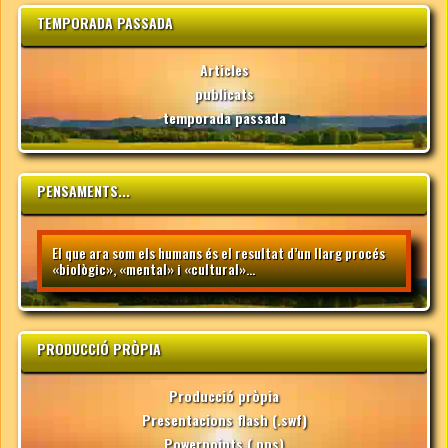
TEMPORADA PASSADA
Articles
publicats
temporada passada
PENSAMENTS...
El que ara som els humans és el resultat d’un llarg procés
«biològic», «mental» i «cultural»...
PRODUCCIÓ PRÒPIA
Producció pròpia
Presentacions flash (.swf)
Powerpoints (.pps)