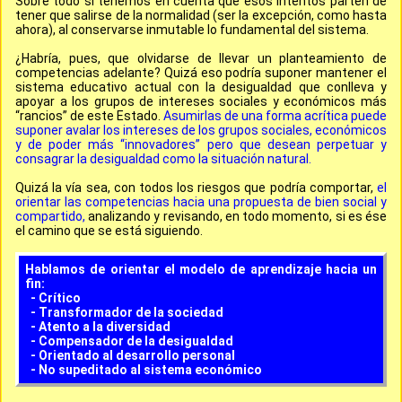
Sobre todo si tenemos en cuenta que esos intentos parten de
tener que salirse de la normalidad (ser la excepción, como hasta
ahora), al conservarse inmutable lo fundamental del sistema.
¿Habría, pues, que olvidarse de llevar un planteamiento de
competencias adelante? Quizá eso podría suponer mantener el
sistema educativo actual con la desigualdad que conlleva y
apoyar a los grupos de intereses sociales y económicos más
“rancios” de este Estado.
Asumirlas de una forma acrítica puede
suponer avalar los intereses de los grupos sociales, económicos
y de poder más “innovadores” pero que desean perpetuar y
consagrar la desigualdad como la situación natural.
Quizá la vía sea, con todos los riesgos que podría comportar,
el
orientar las competencias hacia una propuesta de bien social y
compartido,
analizando y revisando, en todo momento, si es ése
el camino que se está siguiendo.
Hablamos de orientar el modelo de aprendizaje hacia un
fin:
- Crítico
- Transformador de la sociedad
- Atento a la diversidad
- Compensador de la desigualdad
- Orientado al desarrollo personal
- No supeditado al sistema económico