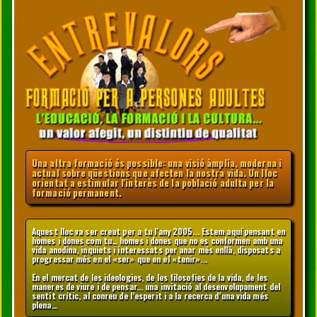
Una altra formació és possible: una visió àmplia, moderna i
actual sobre qüestions que afecten la nostra vida. Un lloc
orientat a estimular l'interès de la població adulta per la
formació permanent.
Aquest lloc va ser creat per a tu l'any 2005... Estem aquí pensant en
homes i dones com tu… homes i dones que no es conformen amb una
vida anodina, inquiets i interessats per anar més enllà, disposats a
progressar més en el «ser» que en el «tenir»...
En el mercat de les ideologies, de les filosofies de la vida, de les
maneres de viure i de pensar... una invitació al desenvolupament del
sentit crític, al conreu de l’esperit i a la recerca d’una vida més
plena…