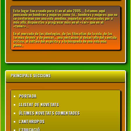
Este lugar fue creado para ti en el año 2005... Estamos aquí
pensando en hombres y mujeres como tú… hombres y mujeres que no
se conforman con una vida anodina, inquietos e interesados por ir
más allá, dispuestos a progresar más en el «ser» que en el
«tener»...
En el mercado de las ideologías, de las filosofías de la vida, de las
formas de vivir y de pensar... una invitación al desarrollo del sentido
crítico, al cultivo del espíritu y a la búsqueda de una vida más
plena…
PRINCIPALS SECCIONS
PORTADA
LLISTAT DE NOVETATS
ÚLTIMES NOVETATS COMENTADES
L'ANTHROPOS
L'EDUCACIÓ