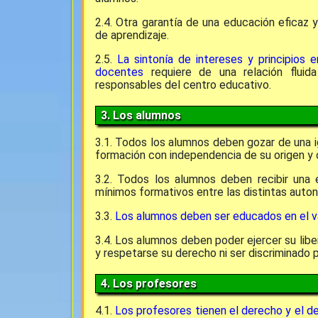
2.4. Otra garantía de una educación eficaz 
de aprendizaje.
2.5.
La sintonía de intereses y principios e
docentes
requiere de una relación fluid
responsables del centro educativo.
3. Los alumnos
3.1. Todos los alumnos deben gozar de una i
formación con independencia de su origen y 
3.2. Todos los alumnos deben recibir una 
mínimos formativos entre las distintas auto
3.3.
Los alumnos deben ser educados en el valo
3.4. Los alumnos deben poder ejercer su libe
y respetarse su derecho ni ser discriminado 
4. Los profesores
4.1.
Los profesores tienen el derecho y el de