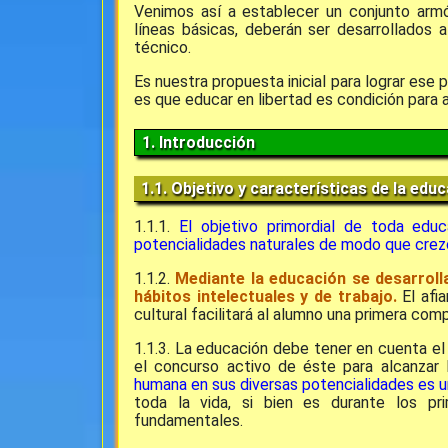
Venimos así a establecer un conjunto ar
líneas básicas, deberán ser desarrollados 
técnico.
Es nuestra propuesta inicial para lograr ese
es que educar en libertad es condición para a
1. Introducción
1.1. Objetivo y características de la edu
1.1.1.
El objetivo primordial de toda educ
potencialidades naturales de modo que crez
1.1.2.
Mediante la educación se desarroll
hábitos intelectuales y de trabajo.
El afia
cultural facilitará al alumno una primera co
1.1.3. La educación debe tener en cuenta el
el concurso activo de éste para alcanzar 
humana en sus diversas potencialidades es u
toda la vida, si bien es durante los p
fundamentales.