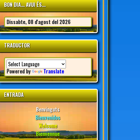
BON DIA... AVUI ÉS...
Dissabte, 08 d'agost del 2026
TRADUCTOR
Powered by
Translate
ENTRADA
Benvinguts
Bienvenidos
Welcome
Bienvennue