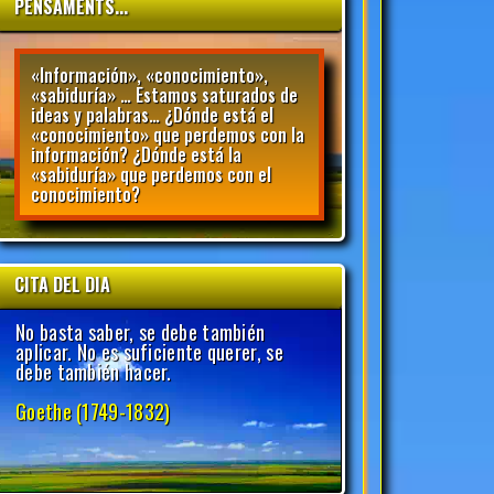
PENSAMENTS...
«Información», «conocimiento»,
«sabiduría» … Estamos saturados de
ideas y palabras… ¿Dónde está el
«conocimiento» que perdemos con la
información? ¿Dónde está la
«sabiduría» que perdemos con el
conocimiento?
CITA DEL DIA