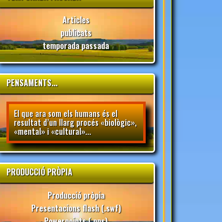
Articles
publicats
temporada passada
PENSAMENTS...
El que ara som els humans és el
resultat d’un llarg procés «biològic»,
«mental» i «cultural»...
PRODUCCIÓ PRÒPIA
Producció pròpia
Presentacions flash (.swf)
Powerpoints (.pps)