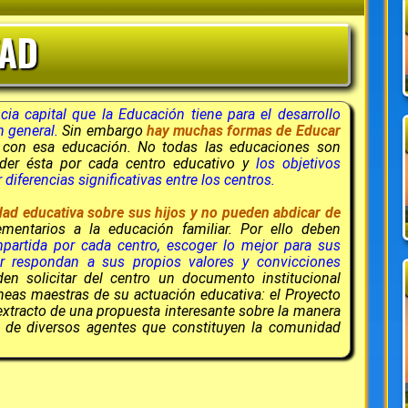
TAD
ia capital que la Educación tiene para el desarrollo
n general.
Sin embargo
hay muchas formas de Educar
r
con esa educación. No todas las educaciones son
nder ésta por cada centro educativo y
los objetivos
ferencias significativas entre los centros.
idad educativa sobre sus hijos y no pueden abdicar de
entarios a la educación familiar. Por ello deben
mpartida por cada centro, escoger lo mejor para sus
or respondan a sus propios valores y convicciones
n solicitar del centro un documento institucional
íneas maestras de su actuación educativa: el Proyecto
xtracto de una propuesta interesante sobre la manera
ón de diversos agentes que constituyen la comunidad