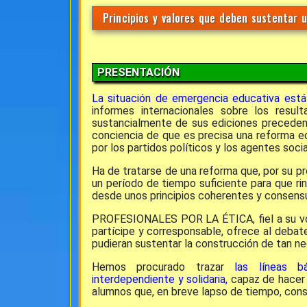
Principios y valores que deben sustentar u
PRESENTACIÓN
La situación de emergencia educativa está
informes internacionales sobre los resu
sustancialmente de sus ediciones precedent
conciencia de que es precisa una reforma ed
por los partidos políticos y los agentes soci
Ha de tratarse de una reforma que, por su pro
un período de tiempo suficiente para que rin
desde unos principios coherentes y consens
PROFESIONALES POR LA ÉTICA, fiel a su voc
partícipe y corresponsable, ofrece al debat
pudieran sustentar la construcción de tan ne
Hemos procurado trazar
las líneas b
interdependiente y solidaria,
capaz de hacer 
alumnos que, en breve lapso de tiempo, const