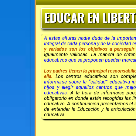
EDUCAR EN LIBER
A estas alturas nadie duda de la importanc
integral de cada persona y de la sociedad e
y variados son los objetivos a persegui
igualmente valiosas. La manera de ente
educativos que se proponen pueden marcar di
Los padres tienen la principal responsabil
ella.
Los centros educativos son complem
informarse sobre la “calidad” educativa i
hijos y elegir aquellos centros que mej
educativas.
A la hora de informarse puede
obligatorio en donde están recogidas las l
educativo. A continuación presentamos el e
de entender la Educación y la articulaci
educativa.