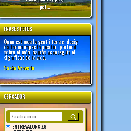
pdf...
FRASES FETES
CERCADOR
ENTREVALORS.ES