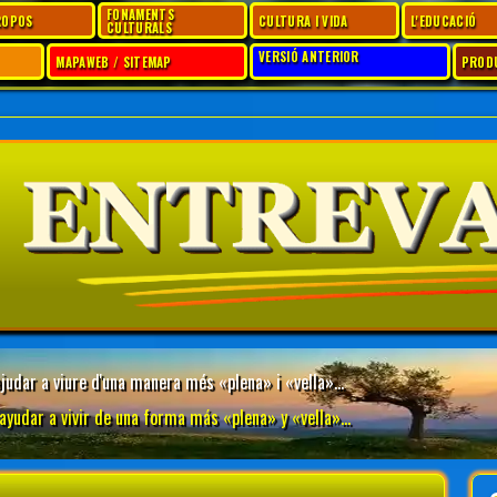
FONAMENTS
ROPOS
CULTURA I VIDA
L'EDUCACIÓ
CULTURALS
VERSIÓ ANTERIOR
MAPAWEB / SITEMAP
PROD