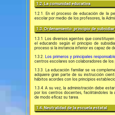
1.2. La comunidad educativa
1.2.1. En el proceso de educación de la per
escolar por medio de los profesores, la Admin
1.3. Ordenamiento: principio de subsidia
1.3.1. Los diversos agentes que constituyen
el educando según el principio de subsidiar
proceso si la instancia inferior es capaz de
1.3.2.
Los primeros y principales responsabl
centros escolares son colaboradores de los 
1.3.3. La educación familiar se va complem
adquiere gran parte de su instrucción cient
hábitos acordes con los principios establecid
1.3.4. A su vez, la administración debe est
por los centros docentes, facilitándoles l
de modo eficaz su tarea.
1.4. Neutralidad de la escuela estatal