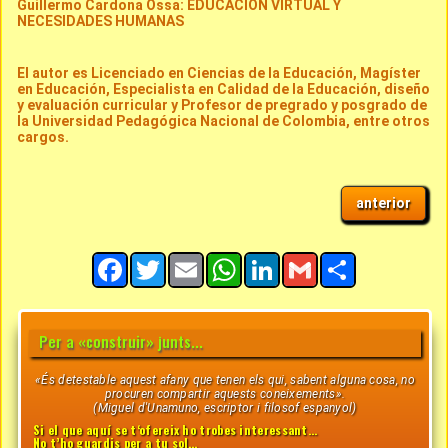
Guillermo Cardona Ossa: EDUCACIÓN VIRTUAL Y
NECESIDADES HUMANAS
El autor es Licenciado en Ciencias de la Educación, Magíster
en Educación, Especialista en Calidad de la Educación, diseño
y evaluación curricular y Profesor de pregrado y posgrado de
la Universidad Pedagógica Nacional de Colombia, entre otros
cargos.
anterior
Facebook
Twitter
Email
WhatsApp
LinkedIn
Gmail
Share
Per a «construir» junts...
«És detestable aquest afany que tenen els qui, sabent alguna cosa, no
procuren compartir aquests coneixements».
(Miguel d'Unamuno, escriptor i filosof espanyol)
Si el que aquí se t‘ofereix ho trobes interessant…
No t’ho guardis per a tu sol…