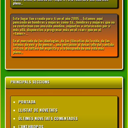
plena…
Este lugar fue creado para ti en el año 2005... Estamos aquí
pensando en hombres y mujeres como tú… hombres y mujeres que no
se conforman con una vida anodina, inquietos e interesados por ir
más allá, dispuestos a progresar más en el «ser» que en el
«tener»...
En el mercado de las ideologías, de las filosofías de la vida, de las
formas de vivir y de pensar... una invitación al desarrollo del sentido
crítico, al cultivo del espíritu y a la búsqueda de una vida más
plena…
PRINCIPALS SECCIONS
PORTADA
LLISTAT DE NOVETATS
ÚLTIMES NOVETATS COMENTADES
L'ANTHROPOS