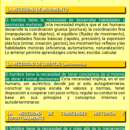
LA NECESIDAD DE MOVIMIENTO
El hombre tiene la necesidad de desarrollar habilidades y
destrezas motoras.
Esta necesidad implica que el ser humano
desarrolle la coordinación gruesa (postura), la coordinación fina
(manipulación de objetos), el equilibrio (fluidez de movimiento),
las cualidades físicas básicas (rapidez, precisión), la expresión
plástica (imitar, creación, gestos), los movimientos reflejos y las
habilidades motoras (eficiencia, automatismo, naturalización).
Lo anterior permite aprendizajes como leer, escribir, calcular.
LA NECESIDAD DE LIBERTAD (autonomía)
El hombre tiene la necesidad de tener conciencia de sí mismo,
de obrar y tomar decisiones.
Esta necesidad implica, en el ser
humano, ser auténtico, decidir por sí solo, autogobernarse,
construir su propia escala de valores y normas, tener
disposición a cooperar con juicio crítico, regular su conducta con
base en sus principios y conceptos internos y
autodeterminarse.
LA NECESIDAD DE TRASCENDER HISTORICA Y
ESPIRITUALMENTE
El hombre tiene la necesidad de ir más allá de lo meramente