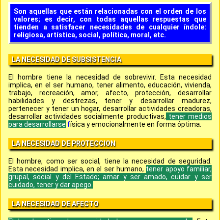
Son aquellas que están relacionadas con el orden de los
valores; es decir, con todas aquellas respuestas que
tienden a satisfacer necesidades de cualquier índole:
religiosa, artística, social, política, moral, etc.
LA NECESIDAD DE SUBSISTENCIA
El hombre tiene la necesidad de sobrevivir. Esta necesidad
implica, en el ser humano, tener alimento, educación, vivienda,
trabajo, recreación, amor, afecto, protección, desarrollar
habilidades y destrezas, tener y desarrollar madurez,
pertenecer y tener un hogar, desarrollar actividades creadoras,
desarrollar actividades socialmente productivas,
tener medios
para desarrollarse
f
ísica y emocionalmente en forma óptima.
LA NECESIDAD DE PROTECCION
El hombre, como ser social, tiene la necesidad de seguridad.
Esta necesidad implica, en el ser humano,
tener apoyo familiar,
grupal, social y del Estado; amar y ser amado, cuidar y ser
cuidado, tener y dar apego.
LA NECESIDAD DE AFECTO