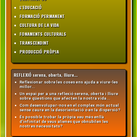
L'EDUCACIÓ
FORMACIÓ PERMANENT
CULTURA DE LA VIDA
FONAMENTS CULTURALS
TRANSCENDINT
PRODUCCIÓ PRÒPIA
REFLEXIÓ serena, oberta, lliure...
Reflexionar sobre les coses ens ajuda a viure-les
millor...
Un espai per a una reflexió serena, oberta i lliure
sobre qüestions que afecten la nostra vida...
Com desenvolupar-nos en el complex món actual
sense caure en la desorientació o en la dispersió?
És possible trobar la pròpia veu més enllà
d'infinitat de veus alienes que obnubilen les
nostres necessitats?