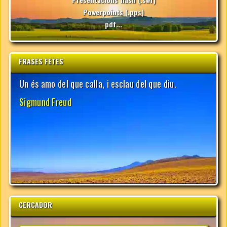
Powerpoints (.pps)
pdf...
FRASES FETES
CERCADOR