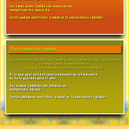
Les teves mans també són necessàries...
comparteix-ho, passa-ho...
Junts podem contribuir a ampliar la consciència «global»
Para «construir» juntos...
«Es detestable ese afán que tienen quienes, sabiendo algo, no procuran
compartir esos conocimientos».
(Miguel de Unamuno, escritor y filósofo español)
Si lo que aquí se te ofrece lo encuentras interesante...
no te lo guardes para ti solo...
Tus manos también son necesarias...
compártelo, pásalo...
Juntos podemos contribuir a ampliar la conciencia «global»