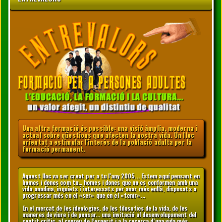
Una altra formació és possible: una visió àmplia, moderna i
actual sobre qüestions que afecten la nostra vida. Un lloc
orientat a estimular l'interès de la població adulta per la
formació permanent.
Aquest lloc va ser creat per a tu l'any 2005... Estem aquí pensant en
homes i dones com tu… homes i dones que no es conformen amb una
vida anodina, inquiets i interessats per anar més enllà, disposats a
progressar més en el «ser» que en el «tenir»...
En el mercat de les ideologies, de les filosofies de la vida, de les
maneres de viure i de pensar... una invitació al desenvolupament del
sentit crític, al conreu de l’esperit i a la recerca d’una vida més