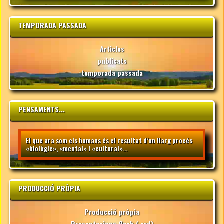
TEMPORADA PASSADA
Articles
publicats
temporada passada
PENSAMENTS...
El que ara som els humans és el resultat d’un llarg procés
«biològic», «mental» i «cultural»...
PRODUCCIÓ PRÒPIA
Producció pròpia
Presentacions flash (.swf)