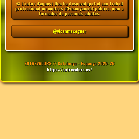
© L'autor d'aquest lloc ha desenvolupat el seu treball
professional en centres d’Ensenyament públics, com a
formador de persones adultes.
@vicenmeseguer
ENTREVALORS // Catalunya - Espanya 2025-26
https://entrevalors.es/