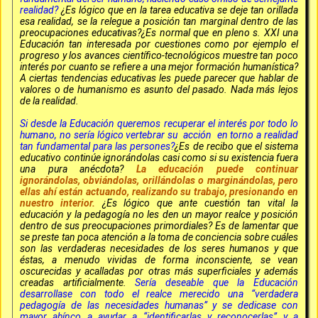
realidad?
¿Es lógico que en la tarea educativa se deje tan orillada
esa realidad, se la relegue a posición tan marginal dentro de las
preocupaciones educativas?¿Es normal que en pleno s. XXI una
Educación tan interesada por cuestiones como por ejemplo el
progreso y los avances científico-tecnológicos muestre tan poco
interés por cuanto se refiere a una mejor formación humanística?
A ciertas tendencias educativas les puede parecer que hablar de
valores o de humanismo es asunto del pasado. Nada más lejos
de la realidad.
Si desde la Educación queremos recuperar el interés por todo lo
humano, no sería lógico vertebrar su acción en torno a realidad
tan fundamental para las persones?
¿Es de recibo que el sistema
educativo continúe ignorándolas casi como si su existencia fuera
una pura anécdota?
La educación puede continuar
ignorándolas, obviándolas, orillándolas o marginándolas, pero
ellas ahí están actuando, realizando su trabajo, presionando en
nuestro interior.
¿Es lógico que ante cuestión tan vital la
educación y la pedagogía no les den un mayor realce y posición
dentro de sus preocupaciones primordiales? Es de lamentar que
se preste tan poca atención a la toma de conciencia sobre cuáles
son las verdaderas necesidades de los seres humanos y que
éstas, a menudo vividas de forma inconsciente, se vean
oscurecidas y acalladas por otras más superficiales y además
creadas artificialmente.
Sería deseable que la Educación
desarrollase con todo el realce merecido una “verdadera
pedagogía de las necesidades humanas” y se dedicase con
mayor ahínco a ayudar a “identificarlas y reconocerlas” y a