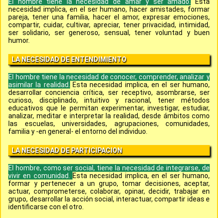
El hombre tiene la necesidad de amar y ser amado.
Esta
necesidad implica, en el ser humano, hacer amistades, formar
pareja, tener una familia, hacer el amor, expresar emociones,
compartir, cuidar, cultivar, apreciar, tener privacidad, intimidad,
ser solidario, ser generoso, sensual, tener voluntad y buen
humor.
LA NECESIDAD DE ENTENDIMIENTO
El hombre tiene la necesidad de conocer, comprender, analizar y
asimilar la realidad.
Esta necesidad implica, en el ser humano,
desarrollar conciencia crítica, ser receptivo, asombrarse, ser
curioso, disciplinado, intuitivo y racional, tener métodos
educativos que le permitan experimentar, investigar, estudiar,
analizar, meditar e interpretar la realidad, desde ámbitos como
las escuelas, universidades, agrupaciones, comunidades,
familia y -en general- el entorno del individuo.
LA NECESIDAD DE PARTICIPACION
El hombre, como ser social, tiene la necesidad de integrarse, de
vivir en comunidad.
Esta necesidad implica, en el ser humano,
formar y pertenecer a un grupo, tomar decisiones, aceptar,
actuar, comprometerse, colaborar, opinar, decidir, trabajar en
grupo, desarrollar la acción social, interactuar, compartir ideas e
identificarse con el otro.