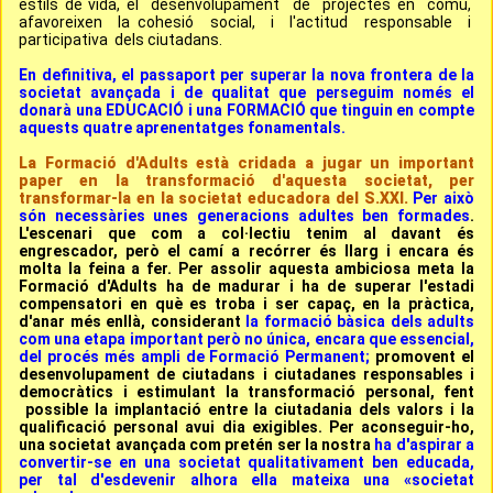
estils de vida, el desenvolupament de projectes en comú,
afavoreixen la cohesió social, i l'actitud responsable i
participativa dels ciutadans.
En definitiva, el passaport per superar la nova frontera de la
societat avançada i de qualitat que perseguim només el
donarà una EDUCACIÓ i una FORMACIÓ que tinguin en compte
aquests quatre aprenentatges fonamentals.
La Formació d'Adults està cridada a jugar un important
paper en la transformació d'aquesta societat, per
transformar-la en la societat educadora del S.XXI.
Per això
són necessàries unes generacions adultes ben formades
.
L'escenari que com a col·lectiu tenim al davant és
engrescador, però el camí a recórrer és llarg i encara és
molta la feina a fer. Per assolir aquesta ambiciosa meta la
Formació d'Adults ha de madurar i ha de superar l'estadi
compensatori en què es troba i ser capaç, en la pràctica,
d'anar més enllà, considerant
la formació bàsica dels adults
com una etapa important però no única, encara que essencial,
del procés més ampli de Formació Permanent;
promovent el
desenvolupament de ciutadans i ciutadanes responsables i
democràtics i estimulant la transformació personal, fent
possible la implantació entre la ciutadania dels valors i la
qualificació personal avui dia exigibles. Per aconseguir-ho,
una societat avançada com pretén ser la nostra
ha d'aspirar a
convertir-se en una societat qualitativament ben educada,
per tal d'esdevenir alhora ella mateixa una «societat