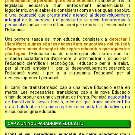
preocupació: la persona que s'està educant.
La superació en la
legislació educativa d'un enfocament academicista i
logocèntric, on el saber és considerat com a valor quasi absolut,
a
una educació que presta més atenció al desenvolupament
integral de la persona i a possibilitar la seva transformació
personal
és posar-se en el bon camí per retornar a l'essencial de
l'Educació.
Una primera tasca del món educatiu consisteix a
detectar i
identificar quines són les necessitats educatives del ciutadà
d'aquests inicis de segle i els reptes educatius que aquestes
plantegen.
L'Educació ha de contemplar els reptes que tot
ciutadà i ciutadana ha d'aprendre a administrar i solucionar:
l'educació científica i tecnològica, l'educació per a la salut,
per al medi ambient i per al desenvolupament sostenible;
l'educació social i per a la ciutadania, l'educació per al
desenvolupament personal.
El camí de transformació cap a una nova Educació està en
marxa. Les necessàries transicions cap a la nova Educació
s'han de produir en una diversitat de fronts. Per això
aquesta ha
de focalitzar la seva atenció, més del que tradicionalment ha
estat habitual, en els nous reptes i necessitats educatives,
en
el nou paradigma educatiu.
CAP A UN NOU PARADIGMA EDUCATIU
Front al vell
paradigma educatiu de caire academicista i