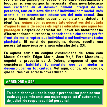
logocèntric
avui sorgeix la
necessitat d'una nova Educació
més centrada en el desenvolupament integral de les
persones, tant en la seva dimensió individual com social i més
atenta a les necessitats educatives del món actual
. Una
primera tasca del món educatiu consisteix a detectar i
identificar
quines són les necessitats educatives del ciutadà
d'aquests inicis de segle i els reptes educatius que aquestes
plantegen.
Després de
detectar-les i haver-les identificat ha
d'intentar donar-hi resposta,
capacitant als ciutadans per fer
front als molts reptes que individual o col·lectivament tenim
plantejats.
El canvi de paradigma, doncs, resulta una
necessitat imperiosa per al món educatiu del s. XXI.
En aquest sentit un conjunt d'estudiosos del tema com
Manuel Castells, Edgar Morin, Joan Majó, Pere Marquès...,
seguint la proposta de J. Delors, proposen el que es
consideren
habilitats fonamentals que cal ajudar a
desenvolupar en tot ciutadà
. Vet aquí, doncs, els «nords»,
que haurien d'orientar la nova Educació:
APRENDRE A SER
És a dir, desenvolupar la pròpia personalitat per a actuar
cada vegada més amb una major capacitat d' autonomia,
de judici i de responsabilitat personal.