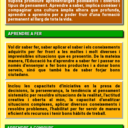
suposa promoure aprenentatges polivalents i diversos
tipus de pensament. Aprendre a saber, implica conèixer i
compaginar una cultura àmplia alhora que profunda,
aprendre a aprendre per a poder fruir d'una formació
permanent al llarg de tota la vida.
APRENDRE A FER
Vol dir saber fer, saber aplicar el saber i els coneixements
adquirits per fer front a les moltes i molt diverses i
imprevisibles situacions que es presentin. De la mateixa
manera, l'Educació ha d'aprendre a saber fer i passar no
només d'ensenyar a fer bons productes i a donar bons
serveis, sinó que també ha de saber forjar bons
ciutadans.
Inclou les capacitats d'iniciativa en la presa de
decisions, la perseverança, la tendència al pensament
sistemàtic per resoldre situacions de la realitat, l'actitud
creativa i oberta al món, la capacitat d'analitzar
situacions complexes, aplicar
diversos coneixements i
resoldre problemes, l'habilitat per fer servir de manera
eficient els recursos i tenir bons hàbits de treball.