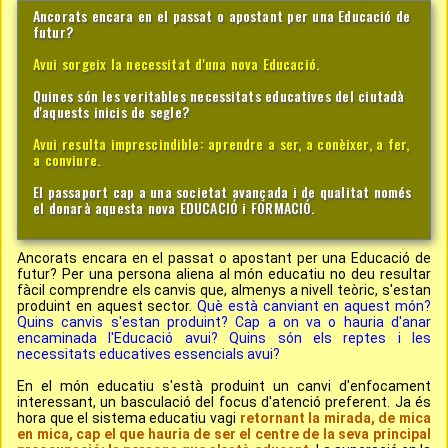
Ancorats encara en el passat o apostant per una Educació de
futur?
Avui sorgeix la necessitat d'una nova Educació.
Quines són les veritables necessitats educatives del ciutadà
d'aquests inicis de segle?
Avui resulta imprescindible: aprendre a ser, a conèixer, a fer,
a conviure.
El passaport cap a una societat avançada i de qualitat només
el donarà aquesta nova EDUCACIÓ i FORMACIÓ.
Ancorats encara en el passat o apostant per una Educació de
futur? Per una persona aliena al món educatiu no deu resultar
fàcil comprendre els canvis que, almenys a nivell teòric, s'estan
produint en aquest sector.
Què està canviant en aquest món?
Quins canvis s'estan produint? Cap a on va o hauria d'anar
encaminada l'Educació avui? Quins són els reptes i les
necessitats educatives essencials avui?
En el món educatiu s'està produint un canvi d'enfocament
interessant, un basculació del focus d'atenció preferent. Ja és
hora que el sistema educatiu vagi
retornant la mirada, de mica
en mica, cap el que hauria de ser el centre de la seva principal