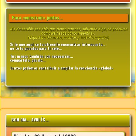
Para «construir» juntos...
«Es detestable ese afán que tienen quienes, sabiendo algo, no procuran
compartir esos conocimientos».
(Miguel de Unamuno, escritor y filósofo español)
Si lo que aquí se te ofrece lo encuentras interesante...
no te lo guardes para ti solo...
Tus manos también son necesarias...
compártelo, pásalo...
Juntos podemos contribuir a ampliar la conciencia «global»
BON DIA... AVUI ÉS...