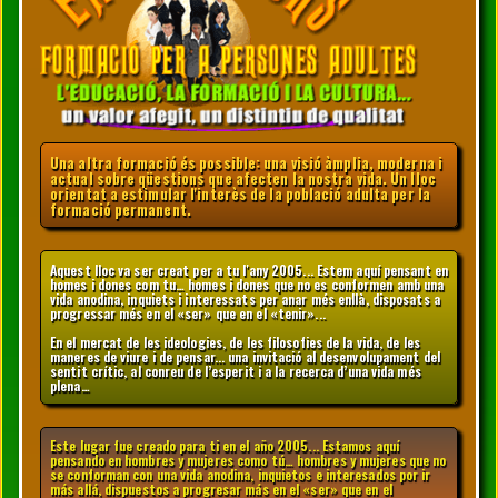
Una altra formació és possible: una visió àmplia, moderna i
actual sobre qüestions que afecten la nostra vida. Un lloc
orientat a estimular l'interès de la població adulta per la
formació permanent.
Aquest lloc va ser creat per a tu l'any 2005... Estem aquí pensant en
homes i dones com tu… homes i dones que no es conformen amb una
vida anodina, inquiets i interessats per anar més enllà, disposats a
progressar més en el «ser» que en el «tenir»...
En el mercat de les ideologies, de les filosofies de la vida, de les
maneres de viure i de pensar... una invitació al desenvolupament del
sentit crític, al conreu de l’esperit i a la recerca d’una vida més
plena…
Este lugar fue creado para ti en el año 2005... Estamos aquí
pensando en hombres y mujeres como tú… hombres y mujeres que no
se conforman con una vida anodina, inquietos e interesados por ir
más allá, dispuestos a progresar más en el «ser» que en el