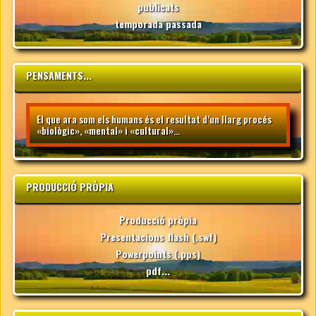
publicats
temporada passada
PENSAMENTS...
El que ara som els humans és el resultat d’un llarg procés
«biològic», «mental» i «cultural»...
PRODUCCIÓ PRÒPIA
Producció pròpia
Presentacions flash (.swf)
Powerpoints (.pps)
pdf...