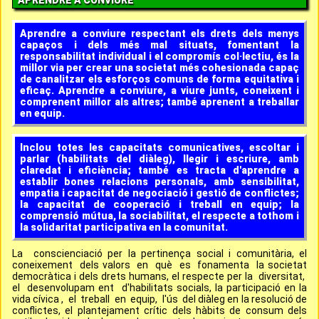
APRENDRE A CONVIURE
Aprendre a conviure respectant els drets dels menys
capaços i dels més mal situats, fomentant la
responsabilitat individual i el compromís col·lectiu, és la
millor via per crear una societat més cohesionada capaç
de canalitzar els esforços comuns de forma equitativa i
eficaç. Aprendre a conviure, a viure junts, coneixent i
comprenent millor als altres; també aprenent a treballar
en equip.
Inclou totes les capacitats comunicatives, escoltar i
parlar
(habilitats del diàleg), llegir i escriure, amb
claredat i eficiència; també es tracta d'aprendre a
establir bones relacions personals, amb sensibilitat,
empatia i capacitat de negociació i gestió de conflictes;
la capacitat de cooperació i treball en equip; la
comprensió mútua, la sociabilitat, el respecte a tothom i
la solidaritat participativa en la comunitat.
La conscienciació per la pertinença social i comunitària, el
coneixement dels valors en què es fonamenta la societat
democràtica i dels drets humans, el respecte per la diversitat,
el desenvolupam ent d'habilitats socials, la participació en la
vida cívica , el treball en equip, l'ús del diàleg en la resolució de
conflictes, el plantejament crític dels hàbits de consum dels