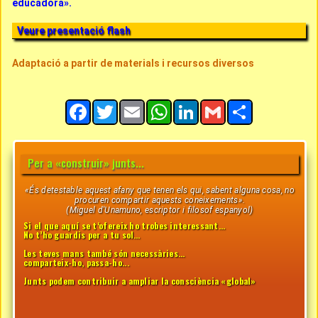
educadora».
Veure presentació flash
Adaptació a partir de materials i recursos diversos
Facebook
Twitter
Email
WhatsApp
LinkedIn
Gmail
Share
Per a «construir» junts...
«És detestable aquest afany que tenen els qui, sabent alguna cosa, no
procuren compartir aquests coneixements».
(Miguel d'Unamuno, escriptor i filosof espanyol)
Si el que aquí se t‘ofereix ho trobes interessant…
No t’ho guardis per a tu sol…
Les teves mans també són necessàries...
comparteix-ho, passa-ho...
Junts podem contribuir a ampliar la consciència «global»