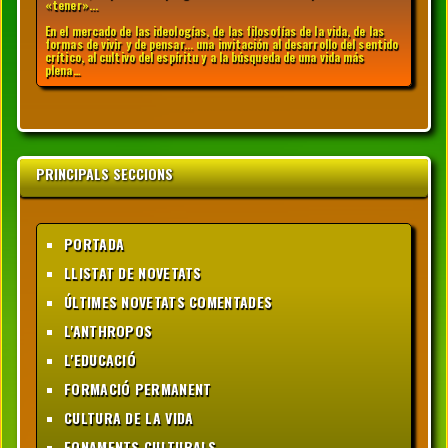
«tener»...
En el mercado de las ideologías, de las filosofías de la vida, de las
formas de vivir y de pensar... una invitación al desarrollo del sentido
crítico, al cultivo del espíritu y a la búsqueda de una vida más
plena…
PRINCIPALS SECCIONS
PORTADA
LLISTAT DE NOVETATS
ÚLTIMES NOVETATS COMENTADES
L'ANTHROPOS
L'EDUCACIÓ
FORMACIÓ PERMANENT
CULTURA DE LA VIDA
FONAMENTS CULTURALS