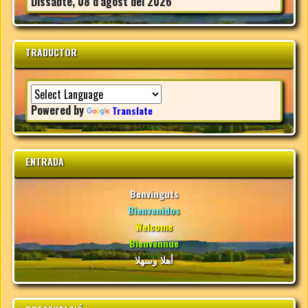
Dissabte, 08 d'agost del 2026
TRADUCTOR
Powered by
Translate
ENTRADA
Benvinguts
Bienvenidos
Welcome
Bienvennue
أهلا وسهلا