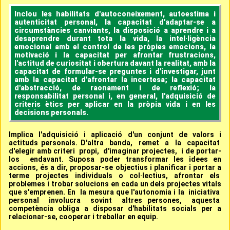
Inclou les habilitats d'autoconeixement, autoestima i
autenticitat personal, la capacitat d'adaptar-se a
circumstàncies canviants, la disposició a aprendre i a
desaprendre durant tota la vida, la intel·ligència
emocional amb el control de les pròpies emocions, la
motivació i la capacitat per afrontar frustracions,
l'actitud de curiositat i obertura davant la realitat, amb la
capacitat de formular-se preguntes i d'investigar, junt
amb la capacitat d'afrontar la incertesa; la capacitat
d'abstracció, de raonament i de reflexió; la
responsabilitat personal i, en general, l'adquisició de
criteris ètics per aplicar en la pròpia vida i en les
decisions personals.
Implica l'adquisició i aplicació d'un conjunt de valors i
actituds personals. D'altra banda, remet a la capacitat
d'elegir amb criteri propi, d'imaginar projectes, i de portar-
los endavant. Suposa poder transformar les idees en
accions, és a dir, proposar-se objectius i planificar i portar a
terme projectes individuals o col·lectius, afrontar els
problemes i trobar solucions en cada un dels projectes vitals
que s'emprenen. En la mesura que l'autonomia i la iniciativa
personal involucra sovint altres persones, aquesta
competència obliga a disposar d'habilitats socials per a
relacionar-se, cooperar i treballar en equip.