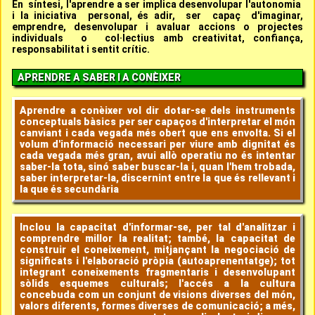
En síntesi, l'aprendre a ser implica desenvolupar l'autonomia
i la iniciativa personal, és adir, ser capaç d'imaginar,
emprendre, desenvolupar i avaluar accions o projectes
individuals o col·lectius amb creativitat, confiança,
responsabilitat i sentit crític.
APRENDRE A SABER I A CONÈIXER
Aprendre a conèixer vol dir dotar-se dels instruments
conceptuals bàsics per ser capaços d'interpretar el món
canviant i cada vegada més obert que ens envolta. Si el
volum d'informació necessari per viure amb dignitat és
cada vegada més gran, avui allò operatiu no és intentar
saber-la tota, sinó saber buscar-la i, quan l'hem trobada,
saber interpretar-la, discernint entre la que és rellevant i
la que és secundària
Inclou la capacitat d'informar-se, per tal d'analitzar i
comprendre millor la realitat; també, la capacitat de
construir el coneixement, mitjançant la negociació de
significats i l'elaboració pròpia (autoaprenentatge); tot
integrant coneixements fragmentaris i desenvolupant
sòlids esquemes culturals; l'accés a la cultura
concebuda com un conjunt de visions diverses del món,
valors diferents, formes diverses de comunicació; a més,