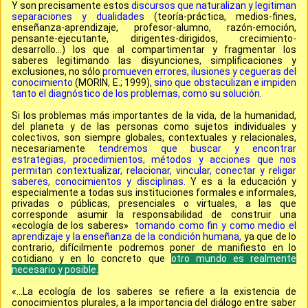
Y son precisamente estos
discursos que naturalizan y legitiman
separaciones y dualidades
(teoría-práctica, medios-fines,
enseñanza-aprendizaje, profesor-alumno, razón-emoción,
pensante-ejecutante, dirigentes-dirigidos, crecimiento-
desarrollo…) los que al compartimentar y fragmentar los
saberes legitimando las disyunciones, simplificaciones y
exclusiones, no sólo
promueven errores, ilusiones y cegueras del
conocimiento
(MORIN, E.; 1999),
sino que obstaculizan e impiden
tanto el diagnóstico de los problemas, como su solución.
Si
los problemas más importantes de la vida, de la humanidad,
del planeta y de las personas como sujetos individuales y
colectivos, son siempre globales, contextuales y relacionales,
necesariamente
tendremos que buscar y encontrar
estrategias, procedimientos, métodos y acciones que nos
permitan contextualizar, relacionar, vincular, conectar y religar
saberes, conocimientos y disciplinas.
Y es a la educación y
especialmente a todas sus instituciones formales e informales,
privadas o públicas, presenciales o virtuales, a las que
corresponde asumir la responsabilidad de construir una
«ecología de los saberes»
tomando como fin y como medio el
aprendizaje y la enseñanza de la condición humana,
ya que de lo
contrario, difícilmente podremos poner de manifiesto en lo
cotidiano y en lo concreto que
otro mundo es realmente
necesario y posible.
«…La ecología de los saberes se refiere a la existencia de
conocimientos plurales, a la importancia del diálogo entre saber