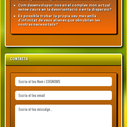
Com desenvolupar-nos en el complex món actual
sense caure en la desorientació o en la dispersió?
És possible trobar la pròpia veu més enllà
d'infinitat de veus alienes que obnubilen les
nostres necessitats?
CONTACTA