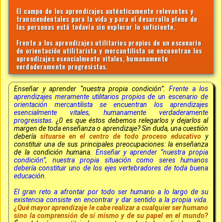
El campo de los aprendizajes auténticamente relevantes y
transcendentales para la vida y para el desarrollo pleno de
las personas está todavía sin explorar lo suficiente.
Frente a los aprendizajes utilitarios propios de un escenario
de orientación utilitarista y mercantilista se encuentran los
aprendizajes esencialmente vitales, humanamente
verdaderamente progresistas.
Enseñar y aprender “nuestra propia condición”.
Frente a los
aprendizajes meramente utilitarios propios de un escenario de
orientación mercantilista se encuentran los aprendizajes
esencialmente vitales, humanamente verdaderamente
progresistas.
¿0 es que éstos debemos relegarlos y dejarlos al
margen de toda enseñanza o aprendizaje? Sin duda, una cuestión
debería
situarse en el centro de todo proceso educativo
y
constituir una de sus principales preocupaciones: la enseñanza
de la condición humana.
Enseñar y aprender “nuestra propia
condición”, nuestra propia situación como seres humanos
debería constituir uno de los ejes vertebradores de toda buena
educación.
El gran reto a afrontar por todo ser humano a lo largo de su
existencia consiste en encontrar y dar sentido a la propia vida.
¿Qué mayor aprendizaje le cabe realizar a cualquier ser humano
sino la comprensión de sí mismo y de su papel en el mundo?