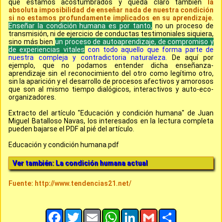
que estamos acostumbrados y queda claro también
la
absoluta imposibilidad de enseñar nada de nuestra condición
si no estamos profundamente implicados en su aprendizaje.
Enseñar la condición humana es por tanto,
no un proceso de
transmisión, ni de ejercicio de conductas testimoniales siquiera,
sino más bien
un proceso de autoaprendizaje, de compromiso y
de experiencias vitales
con todo aquello que forma parte de
nuestra compleja y contradictoria naturaleza.
De aquí por
ejemplo, que no podamos entender dicha enseñanza-
aprendizaje sin el reconocimiento del otro como legítimo otro,
sin la aparición y el desarrollo de procesos afectivos y amorosos
que son al mismo tiempo dialógicos, interactivos y auto-eco-
organizadores.
Extracto del artículo "Educación y condición humana" de Juan
Miguel Batalloso Navas, los interesados en la lectura completa
pueden bajarse el PDF al pié del artículo.
Educación y condición humana.pdf
Ver también: La condición humana actual
Fuente: http://www.tendencias21.net/
Facebook
Twitter
Email
WhatsApp
LinkedIn
Gmail
Share