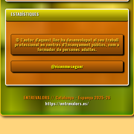
ESTADÍSTIQUES
© L'autor d'aquest lloc ha desenvolupat el seu treball
professional en centres d’Ensenyament públics, com a
formador de persones adultes.
@vicenmeseguer
ENTREVALORS // Catalunya - Espanya 2025-26
https://entrevalors.es/