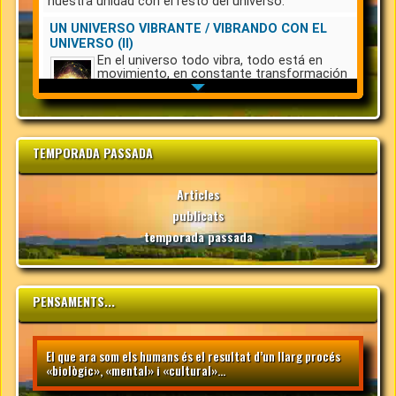
TEMPORADA PASSADA
Articles
publicats
temporada passada
PENSAMENTS...
El que ara som els humans és el resultat d’un llarg procés
«biològic», «mental» i «cultural»...