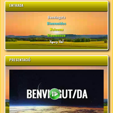
ENTRADA
Benvinguts
Bienvenidos
Welcome
Bienvennue
أهلا وسهلا
PRESENTACIÓ