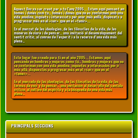
Aquest lloc va ser creat per a tu l'any 2005... Estem aquí pensant en
homes i dones com tu… homes i dones que no es conformen amb una
vida anodina, inquiets i interessats per anar més enllà, disposats a
progressar més en el «ser» que en el «tenir»...
En el mercat de les ideologies, de les filosofies de la vida, de les
maneres de viure i de pensar... una invitació al desenvolupament del
sentit crític, al conreu de l’esperit i a la recerca d’una vida més
plena…
Este lugar fue creado para ti en el año 2005... Estamos aquí
pensando en hombres y mujeres como tú… hombres y mujeres que no
se conforman con una vida anodina, inquietos e interesados por ir
más allá, dispuestos a progresar más en el «ser» que en el
«tener»...
En el mercado de las ideologías, de las filosofías de la vida, de las
formas de vivir y de pensar... una invitación al desarrollo del sentido
crítico, al cultivo del espíritu y a la búsqueda de una vida más
plena…
PRINCIPALS SECCIONS