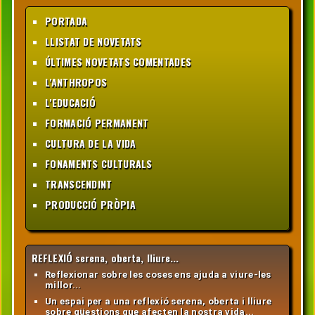
PORTADA
LLISTAT DE NOVETATS
ÚLTIMES NOVETATS COMENTADES
L'ANTHROPOS
L'EDUCACIÓ
FORMACIÓ PERMANENT
CULTURA DE LA VIDA
FONAMENTS CULTURALS
TRANSCENDINT
PRODUCCIÓ PRÒPIA
REFLEXIÓ serena, oberta, lliure...
Reflexionar sobre les coses ens ajuda a viure-les
millor...
Un espai per a una reflexió serena, oberta i lliure
sobre qüestions que afecten la nostra vida...