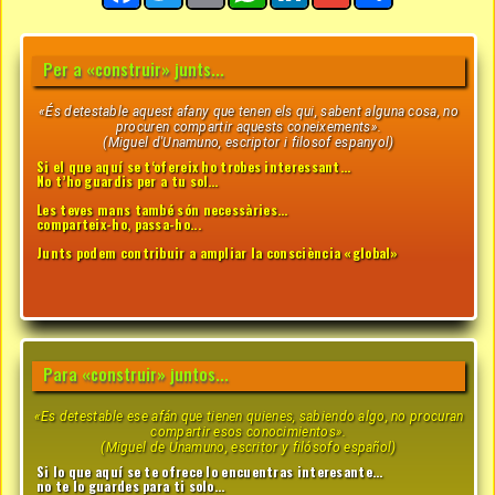
Per a «construir» junts...
«És detestable aquest afany que tenen els qui, sabent alguna cosa, no
procuren compartir aquests coneixements».
(Miguel d'Unamuno, escriptor i filosof espanyol)
Si el que aquí se t‘ofereix ho trobes interessant…
No t’ho guardis per a tu sol…
Les teves mans també són necessàries...
comparteix-ho, passa-ho...
Junts podem contribuir a ampliar la consciència «global»
Para «construir» juntos...
«Es detestable ese afán que tienen quienes, sabiendo algo, no procuran
compartir esos conocimientos».
(Miguel de Unamuno, escritor y filósofo español)
Si lo que aquí se te ofrece lo encuentras interesante...
no te lo guardes para ti solo...