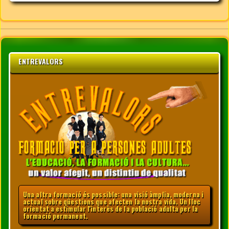
ENTREVALORS
Una altra formació és possible: una visió àmplia, moderna i
actual sobre qüestions que afecten la nostra vida. Un lloc
orientat a estimular l'interès de la població adulta per la
formació permanent.