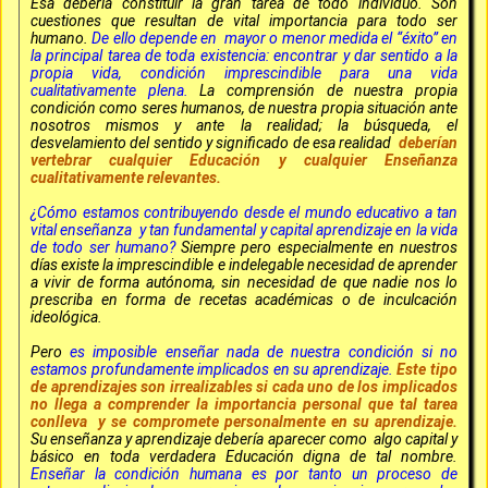
Ésa debería constituir la gran tarea de todo individuo. Son
cuestiones que resultan de vital importancia para todo ser
humano.
De ello depende en mayor o menor medida el “éxito” en
la principal tarea de toda existencia: encontrar y dar sentido a la
propia vida, condición imprescindible para una vida
cualitativamente plena.
La comprensión de nuestra propia
condición como seres humanos, de nuestra propia situación ante
nosotros mismos y ante la realidad; la búsqueda, el
desvelamiento del sentido y significado de esa realidad
deberían
vertebrar cualquier Educación y cualquier Enseñanza
cualitativamente relevantes.
¿Cómo estamos contribuyendo desde el mundo educativo a tan
vital enseñanza y tan fundamental y capital aprendizaje en la vida
de todo ser humano?
Siempre pero especialmente en nuestros
días existe la imprescindible e indelegable necesidad de aprender
a vivir de forma autónoma, sin necesidad de que nadie nos lo
prescriba en forma de recetas académicas o de inculcación
ideológica.
Pero
es imposible enseñar nada de nuestra condición si no
estamos profundamente implicados en su aprendizaje.
Este tipo
de aprendizajes son irrealizables si cada uno de los implicados
no llega a comprender la importancia personal que tal tarea
conlleva y se compromete personalmente en su aprendizaje.
Su enseñanza y aprendizaje debería aparecer como algo capital y
básico en toda verdadera Educación digna de tal nombre.
Enseñar la condición humana es por tanto un proceso de