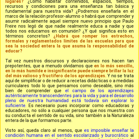
lugares?
¿Cómo habilitar contenidos, espacios, tiempos,
recursos y condiciones para una enseñanza tan básica y
fundamental para nuestra vida? ¿Podremos enseñarla en el
marco de la relación profesor-alumno o habrá que comprender y
asumir radicalmente aquel siempre nuevo principio que Paulo
Freire nos legó de que nadie realmente educa a nadie y que
todos nos educamos en comunión? ¿Y qué significa esto en
términos concretos?
¿Habrá que romper los estrechos,
formales y reglamentados límites de las escuelas para que
sea la sociedad entera la que asuma la responsabilidad de
educar?
Tal vez nuestros discursos y declaraciones nos hacen tan
prepotentes, que a menudo olvidamos que
en lo más sencillo,
en lo más humilde e insignificante puede siempre brillar la luz
del más valioso y fructífero de los aprendizajes.
Y no se trata
aquí de simplificar o de reducir a recetas didácticas o a medidas
curriculares todo lo que pensamos como deseable, sino más
bien de comprender que
el campo de los aprendizajes
auténticamente transcendentes para la vida y para el desarrollo
pleno de nuestra humanidad está todavía sin explorar lo
suficiente.
Es necesario pues incorporar como educadoras y
educadores, no sólo a cualquier persona que nos muestra con
su conducta el sentido de su vida, sino también a la Naturaleza
entera de la que formamos parte.
Visto así, queda claro al menos, que
es imposible enseñar la
condición humana en el sentido escolarizado y burocrático
al