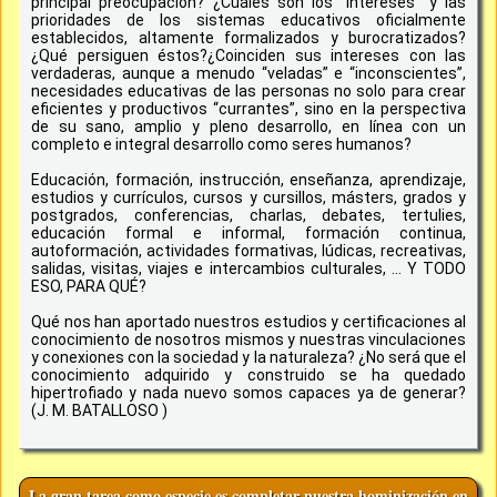
principal preocupación? ¿Cuáles son los “intereses” y las
prioridades de los sistemas educativos oficialmente
establecidos, altamente formalizados y burocratizados?
¿Qué persiguen éstos?¿Coinciden sus intereses con las
verdaderas, aunque a menudo “veladas” e “inconscientes”,
necesidades educativas de las personas no solo para crear
eficientes y productivos “currantes”, sino en la perspectiva
de su sano, amplio y pleno desarrollo, en línea con un
completo e integral desarrollo como seres humanos?
Educación, formación, instrucción, enseñanza, aprendizaje,
estudios y currículos, cursos y cursillos, másters, grados y
postgrados, conferencias, charlas, debates, tertulies,
educación formal e informal, formación continua,
autoformación, actividades formativas, lúdicas, recreativas,
salidas, visitas, viajes e intercambios culturales, ... Y TODO
ESO, PARA QUÉ?
Qué nos han aportado nuestros estudios y certificaciones al
conocimiento de nosotros mismos y nuestras vinculaciones
y conexiones con la sociedad y la naturaleza? ¿No será que el
conocimiento adquirido y construido se ha quedado
hipertrofiado y nada nuevo somos capaces ya de generar?
(J. M. BATALLOSO )
La gran tarea como especie es completar nuestra hominización en