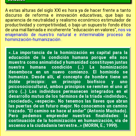
A estas alturas del siglo XXI es hora ya de hacer frente a tanto
discurso de reforma e innovación educativas, que bajo su
apariencia de neutralidad y realismo económico estimulador de
productividad y competitividad, o bajo un supuesto fondo ético
de una mal llamada e incoherente "educación en valores",
nos va
enajenando de nuestro natural e interminable proceso de
hominización-humanización .
«..La importancia de la hominización es capital para la
educación de la condición humana porque ella nos
muestra como animalidad y humanidad constituyen juntas
nuestra humana condición (…) La hominización
desemboca en un nuevo comienzo. El homínido se
humaniza. Desde allí, el concepto de hombre tiene un
doble principio: un principio biofísico y uno
psicosociocultural, ambos principios se remiten el uno al
otro (…) Los individuos permanecen integrados en el
desarrollo mutuo de los términos de la triada «individuo»,
«sociedad», «especie». No tenemos las llaves que abran
las puertas de un futuro mejor. No conocemos un camino
trazado. “El camino se hace al andar” (Antonio Machado).
Pero podemos emprender nuestras finalidades: la
continuación de la hominización en humanización, vía de
ascenso a la ciudadanía terrestre…» (MORIN, E.; 1999).