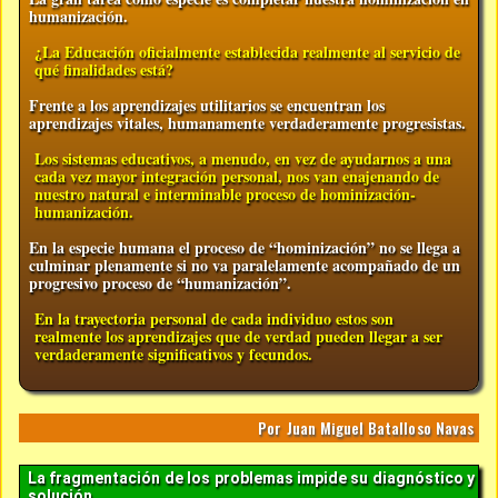
humanización.
¿La Educación oficialmente establecida realmente al servicio de
qué finalidades está?
Frente a los aprendizajes utilitarios se encuentran los
aprendizajes vitales, humanamente verdaderamente progresistas.
Los sistemas educativos, a menudo, en vez de ayudarnos a una
cada vez mayor integración personal, nos van enajenando de
nuestro natural e interminable proceso de hominización-
humanización.
En la especie humana el proceso de “hominización” no se llega a
culminar plenamente si no va paralelamente acompañado de un
progresivo proceso de “humanización”.
En la trayectoria personal de cada individuo estos son
realmente los aprendizajes que de verdad pueden llegar a ser
verdaderamente significativos y fecundos.
Por Juan Miguel Batalloso Navas
La fragmentación de los problemas impide su diagnóstico y
solución