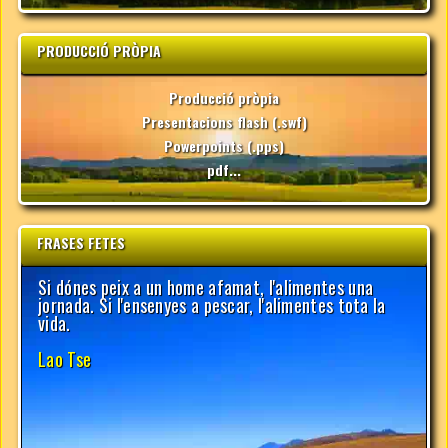
PRODUCCIÓ PRÒPIA
Producció pròpia
Presentacions flash (.swf)
Powerpoints (.pps)
pdf...
FRASES FETES