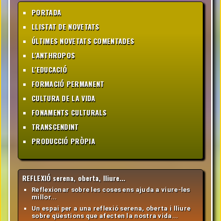
PORTADA
LLISTAT DE NOVETATS
ÚLTIMES NOVETATS COMENTADES
L'ANTHROPOS
L'EDUCACIÓ
FORMACIÓ PERMANENT
CULTURA DE LA VIDA
FONAMENTS CULTURALS
TRANSCENDINT
PRODUCCIÓ PRÒPIA
REFLEXIÓ serena, oberta, lliure...
Reflexionar sobre les coses ens ajuda a viure-les
millor...
Un espai per a una reflexió serena, oberta i lliure
sobre qüestions que afecten la nostra vida...