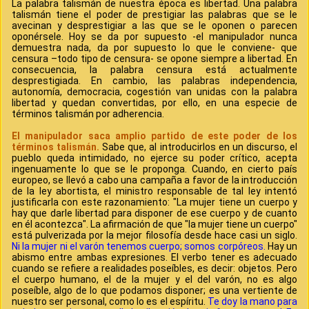
La palabra talismán de nuestra época es libertad. Una palabra
talismán tiene el poder de prestigiar las palabras que se le
avecinan y desprestigiar a las que se le oponen o parecen
oponérsele. Hoy se da por supuesto -el manipulador nunca
demuestra nada, da por supuesto lo que le conviene- que
censura –todo tipo de censura- se opone siempre a libertad. En
consecuencia, la palabra censura está actualmente
desprestigiada. En cambio, las palabras independencia,
autonomía, democracia, cogestión van unidas con la palabra
libertad y quedan convertidas, por ello, en una especie de
términos talismán por adherencia.
El manipulador saca amplio partido de este poder de los
términos talismán.
Sabe que, al introducirlos en un discurso, el
pueblo queda intimidado, no ejerce su poder crítico, acepta
ingenuamente lo que se le proponga. Cuando, en cierto país
europeo, se llevó a cabo una campaña a favor de la introducción
de la ley abortista, el ministro responsable de tal ley intentó
justificarla con este razonamiento: "La mujer tiene un cuerpo y
hay que darle libertad para disponer de ese cuerpo y de cuanto
en él acontezca". La afirmación de que "la mujer tiene un cuerpo"
está pulverizada por la mejor filosofía desde hace casi un siglo.
Ni la mujer ni el varón tenemos cuerpo; somos corpóreos.
Hay un
abismo entre ambas expresiones. El verbo tener es adecuado
cuando se refiere a realidades poseíbles, es decir: objetos. Pero
el cuerpo humano, el de la mujer y el del varón, no es algo
poseíble, algo de lo que podamos disponer; es una vertiente de
nuestro ser personal, como lo es el espíritu.
Te doy la mano para