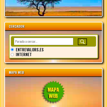
CERCADOR
ENTREVALORS.ES
INTERNET
MAPA WEB