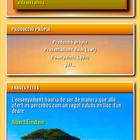
vida més plena.
PRODUCCIÓ PRÒPIA
Producció pròpia
Presentacions flash (.swf)
Powerpoints (.pps)
pdf...
FRASES FETES