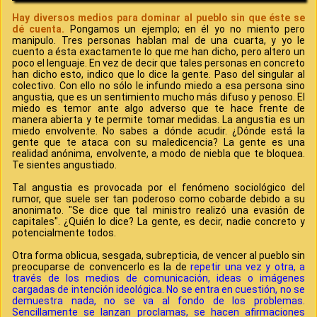
Hay diversos medios para dominar al pueblo sin que éste se
dé cuenta.
Pongamos un ejemplo; en él yo no miento pero
manipulo. Tres personas hablan mal de una cuarta, y yo le
cuento a ésta exactamente lo que me han dicho, pero altero un
poco el lenguaje. En vez de decir que tales personas en concreto
han dicho esto, indico que lo dice la gente. Paso del singular al
colectivo. Con ello no sólo le infundo miedo a esa persona sino
angustia, que es un sentimiento mucho más difuso y penoso. El
miedo es temor ante algo adverso que te hace frente de
manera abierta y te permite tomar medidas. La angustia es un
miedo envolvente. No sabes a dónde acudir. ¿Dónde está la
gente que te ataca con su maledicencia? La gente es una
realidad anónima, envolvente, a modo de niebla que te bloquea.
Te sientes angustiado.
Tal angustia es provocada por el fenómeno sociológico del
rumor, que suele ser tan poderoso como cobarde debido a su
anonimato. "Se dice que tal ministro realizó una evasión de
capitales". ¿Quién lo dice? La gente, es decir, nadie concreto y
potencialmente todos.
Otra forma oblicua, sesgada, subrepticia, de vencer al pueblo sin
preocuparse de convencerlo es la de
repetir una vez y otra, a
través de los medios de comunicación, ideas o imágenes
cargadas de intención ideológica.
No se entra en cuestión, no se
demuestra nada, no se va al fondo de los problemas.
Sencillamente se lanzan proclamas, se hacen afirmaciones