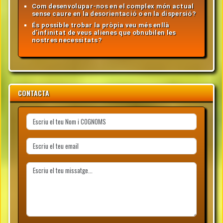
Com desenvolupar-nos en el complex món actual
sense caure en la desorientació o en la dispersió?
És possible trobar la pròpia veu més enllà
d'infinitat de veus alienes que obnubilen les
nostres necessitats?
CONTACTA