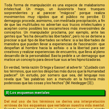
Toda forma de manipulación es una especie de malabarismo
intelectual. Un mago, un ilusionista hace trueques
sorprendentes y al parecer "mágicos" porque realiza
movimientos muy rápidos que el público no percibe. El
demagogo procede, asimismo, con meditada precipitación, a fin
de que las multitudes no adviertan sus trucos intelectuales y
acepten como posibles los escamoteos más inverosímiles de
conceptos. Un manipulador proclama, por ejemplo, ante las
gentes que “les ha devuelto las libertades”, pero no se detiene a
precisar a qué tipo de libertades se refiere: si a las libertades de
maniobra que pueden llevar a experiencias de fascinación -que
despeñan al hombre hacia la asfixia- o a la libertad para ser
creativos y realizar experiencias de encuentro, que lleva al pleno
desarrollo de la personalidad. Basta pedirle a un demagogo que
matice un concepto para desvirtuar sus artes hipnotizadoras.
En verdad, tenía razón Ortega y Gasset al advertir: "¡Cuidado con
los términos, que son los déspotas más duros que la Humanidad
padece!". Un estudio, por somero que sea, del lenguaje nos
revela que "las palabras son a menudo en la historia más
poderosas que las cosas y los hechos" (M. Heidegger [3] ).
B) Los esquemas mentales
Del mal uso de los términos se deriva una interpretación
errónea de los esquemas que vertebran nuestra vida mental.