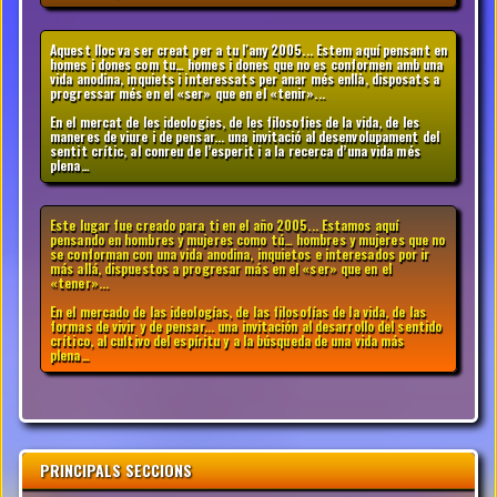
Aquest lloc va ser creat per a tu l'any 2005... Estem aquí pensant en
homes i dones com tu… homes i dones que no es conformen amb una
vida anodina, inquiets i interessats per anar més enllà, disposats a
progressar més en el «ser» que en el «tenir»...
En el mercat de les ideologies, de les filosofies de la vida, de les
maneres de viure i de pensar... una invitació al desenvolupament del
sentit crític, al conreu de l’esperit i a la recerca d’una vida més
plena…
Este lugar fue creado para ti en el año 2005... Estamos aquí
pensando en hombres y mujeres como tú… hombres y mujeres que no
se conforman con una vida anodina, inquietos e interesados por ir
más allá, dispuestos a progresar más en el «ser» que en el
«tener»...
En el mercado de las ideologías, de las filosofías de la vida, de las
formas de vivir y de pensar... una invitación al desarrollo del sentido
crítico, al cultivo del espíritu y a la búsqueda de una vida más
plena…
PRINCIPALS SECCIONS