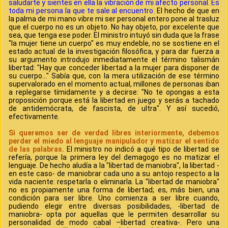
saludarte y sientes en ella la vibración de mi afecto personal. Es
toda mi persona la que te sale al encuentro.
El hecho de que en
la palma de mi mano vibre mi ser personal entero pone al trasluz
que el cuerpo no es un objeto. No hay objeto, por excelente que
sea, que tenga ese poder. El ministro intuyó sin duda que la frase
"la mujer tiene un cuerpo" es muy endeble, no se sostiene en el
estado actual de la investigación filosófica, y para dar fuerza a
su argumento introdujo inmediatamente el término talismán
libertad: "Hay que conceder libertad a la mujer para disponer de
su cuerpo..." Sabía que, con la mera utilización de ese término
supervalorado en el momento actual, millones de personas iban
a replegarse tímidamente y a decirse: "No te opongas a esta
proposición porque está la libertad en juego y serás a tachado
de antidemócrata, de fascista, de ultra". Y así sucedió,
efectivamente.
Si queremos ser de verdad libres interiormente, debemos
perder el miedo al lenguaje manipulador y matizar el sentido
de las palabras.
El ministro no indicó a qué tipo de libertad se
refería, porque la primera ley del demagogo es no matizar el
lenguaje. De hecho aludía a la "libertad de maniobra", la libertad -
en este caso- de maniobrar cada uno a su antojo respecto a la
vida naciente: respetarla o eliminarla. La "libertad de maniobra"
no es propiamente una forma de libertad; es, más bien, una
condición para ser libre. Uno comienza a ser libre cuando,
pudiendo elegir entre diversas posibilidades, -libertad de
maniobra- opta por aquellas que le permiten desarrollar su
personalidad de modo cabal –libertad creativa-. Pero una