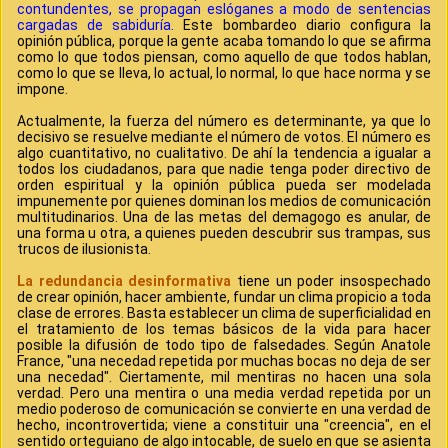
contundentes, se propagan eslóganes a modo de sentencias
cargadas de sabiduría.
Este bombardeo diario configura la
opinión pública, porque la gente acaba tomando lo que se afirma
como lo que todos piensan, como aquello de que todos hablan,
como lo que se lleva, lo actual, lo normal, lo que hace norma y se
impone.
Actualmente, la fuerza del número es determinante, ya que lo
decisivo se resuelve mediante el número de votos. El número es
algo cuantitativo, no cualitativo. De ahí la tendencia a igualar a
todos los ciudadanos, para que nadie tenga poder directivo de
orden espiritual y la opinión pública pueda ser modelada
impunemente por quienes dominan los medios de comunicación
multitudinarios. Una de las metas del demagogo es anular, de
una forma u otra, a quienes pueden descubrir sus trampas, sus
trucos de ilusionista.
La redundancia desinformativa
tiene un poder insospechado
de crear opinión, hacer ambiente, fundar un clima propicio a toda
clase de errores. Basta establecer un clima de superficialidad en
el tratamiento de los temas básicos de la vida para hacer
posible la difusión de todo tipo de falsedades. Según Anatole
France, "una necedad repetida por muchas bocas no deja de ser
una necedad". Ciertamente, mil mentiras no hacen una sola
verdad. Pero una mentira o una media verdad repetida por un
medio poderoso de comunicación se convierte en una verdad de
hecho, incontrovertida; viene a constituir una "creencia", en el
sentido orteguiano de algo intocable, de suelo en que se asienta