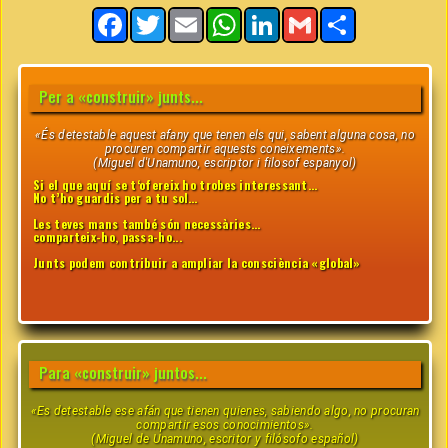
Facebook
Twitter
Email
WhatsApp
LinkedIn
Gmail
Share
Per a «construir» junts...
«És detestable aquest afany que tenen els qui, sabent alguna cosa, no
procuren compartir aquests coneixements».
(Miguel d'Unamuno, escriptor i filosof espanyol)
Si el que aquí se t‘ofereix ho trobes interessant…
No t’ho guardis per a tu sol…
Les teves mans també són necessàries...
comparteix-ho, passa-ho...
Junts podem contribuir a ampliar la consciència «global»
Para «construir» juntos...
«Es detestable ese afán que tienen quienes, sabiendo algo, no procuran
compartir esos conocimientos».
(Miguel de Unamuno, escritor y filósofo español)