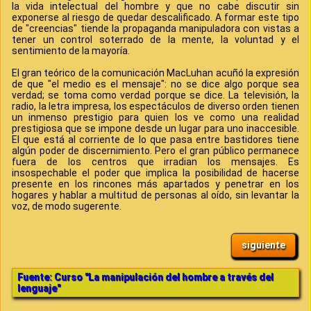
la vida intelectual del hombre y que no cabe discutir sin
exponerse al riesgo de quedar descalificado. A formar este tipo
de "creencias" tiende la propaganda manipuladora con vistas a
tener un control soterrado de la mente, la voluntad y el
sentimiento de la mayoría.
El gran teórico de la comunicación MacLuhan acuñó la expresión
de que "el medio es el mensaje": no se dice algo porque sea
verdad; se toma como verdad porque se dice. La televisión, la
radio, la letra impresa, los espectáculos de diverso orden tienen
un inmenso prestigio para quien los ve como una realidad
prestigiosa que se impone desde un lugar para uno inaccesible.
El que está al corriente de lo que pasa entre bastidores tiene
algún poder de discernimiento. Pero el gran público permanece
fuera de los centros que irradian los mensajes. Es
insospechable el poder que implica la posibilidad de hacerse
presente en los rincones más apartados y penetrar en los
hogares y hablar a multitud de personas al oído, sin levantar la
voz, de modo sugerente.
siguiente
Fuente: Curso "La manipulación del hombre a través del
lenguaje"