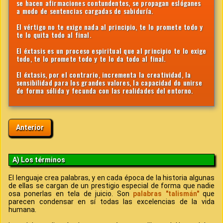
se hacen afirmaciones contundentes, se propagan eslóganes
a modo de sentencias cargadas de sabiduría.
El vértigo no te exige nada al principio, te lo promete todo y
te lo quita todo al final.
El éxtasis es un proceso espiritual que al principio te lo exige
todo, te lo promete todo y te lo da todo al final.
El éxtasis, por el contrario, incrementa la creatividad, la
sensibilidad para los grandes valores, la capacidad do unirse
de forma sólida y fecunda con las realidades del entorno.
Anterior
A) Los términos
El lenguaje crea palabras, y en cada época de la historia algunas
de ellas se cargan de un prestigio especial de forma que nadie
osa ponerlas en tela de juicio. Son
palabras "talismán"
que
parecen condensar en sí todas las excelencias de la vida
humana.