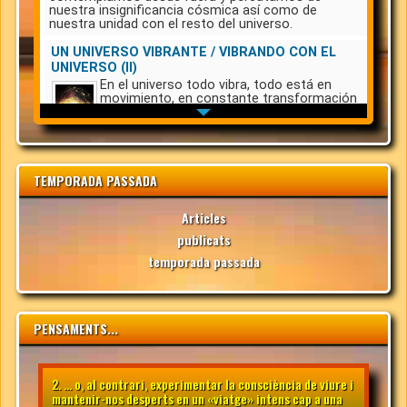
TEMPORADA PASSADA
Articles
publicats
temporada passada
PENSAMENTS...
2. ... o, al contrari, experimentar la consciència de viure i
mantenir-nos desperts en un «viatge» intens cap a una