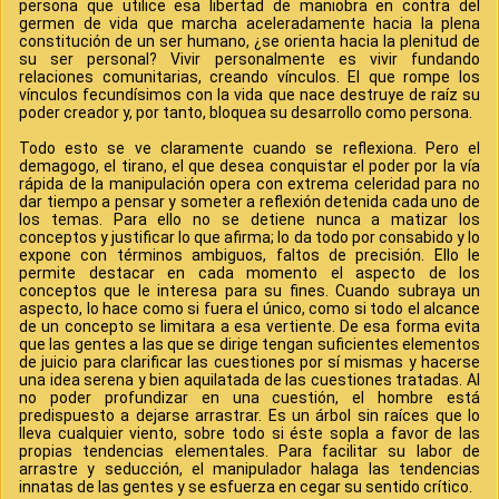
persona que utilice esa libertad de maniobra en contra del
germen de vida que marcha aceleradamente hacia la plena
constitución de un ser humano, ¿se orienta hacia la plenitud de
su ser personal? Vivir personalmente es vivir fundando
relaciones comunitarias, creando vínculos. El que rompe los
vínculos fecundísimos con la vida que nace destruye de raíz su
poder creador y, por tanto, bloquea su desarrollo como persona.
Todo esto se ve claramente cuando se reflexiona. Pero el
demagogo, el tirano, el que desea conquistar el poder por la vía
rápida de la manipulación opera con extrema celeridad para no
dar tiempo a pensar y someter a reflexión detenida cada uno de
los temas. Para ello no se detiene nunca a matizar los
conceptos y justificar lo que afirma; lo da todo por consabido y lo
expone con términos ambiguos, faltos de precisión. Ello le
permite destacar en cada momento el aspecto de los
conceptos que le interesa para su fines. Cuando subraya un
aspecto, lo hace como si fuera el único, como si todo el alcance
de un concepto se limitara a esa vertiente. De esa forma evita
que las gentes a las que se dirige tengan suficientes elementos
de juicio para clarificar las cuestiones por sí mismas y hacerse
una idea serena y bien aquilatada de las cuestiones tratadas. Al
no poder profundizar en una cuestión, el hombre está
predispuesto a dejarse arrastrar. Es un árbol sin raíces que lo
lleva cualquier viento, sobre todo si éste sopla a favor de las
propias tendencias elementales. Para facilitar su labor de
arrastre y seducción, el manipulador halaga las tendencias
innatas de las gentes y se esfuerza en cegar su sentido crítico.