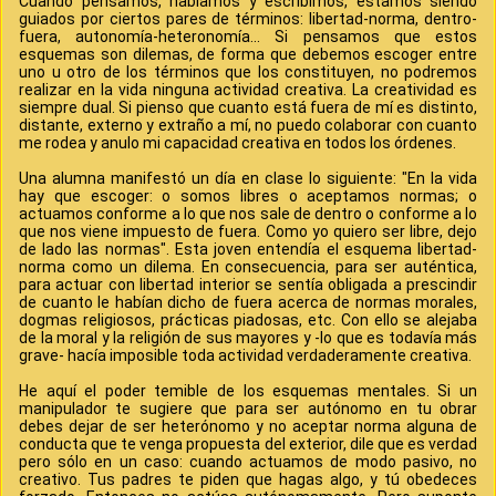
Cuando pensamos, hablamos y escribimos, estamos siendo
guiados por ciertos pares de términos: libertad-norma, dentro-
fuera, autonomía-heteronomía... Si pensamos que estos
esquemas son dilemas, de forma que debemos escoger entre
uno u otro de los términos que los constituyen, no podremos
realizar en la vida ninguna actividad creativa. La creatividad es
siempre dual. Si pienso que cuanto está fuera de mí es distinto,
distante, externo y extraño a mí, no puedo colaborar con cuanto
me rodea y anulo mi capacidad creativa en todos los órdenes.
Una alumna manifestó un día en clase lo siguiente: "En la vida
hay que escoger: o somos libres o aceptamos normas; o
actuamos conforme a lo que nos sale de dentro o conforme a lo
que nos viene impuesto de fuera. Como yo quiero ser libre, dejo
de lado las normas". Esta joven entendía el esquema libertad-
norma como un dilema. En consecuencia, para ser auténtica,
para actuar con libertad interior se sentía obligada a prescindir
de cuanto le habían dicho de fuera acerca de normas morales,
dogmas religiosos, prácticas piadosas, etc. Con ello se alejaba
de la moral y la religión de sus mayores y -lo que es todavía más
grave- hacía imposible toda actividad verdaderamente creativa.
He aquí el poder temible de los esquemas mentales. Si un
manipulador te sugiere que para ser autónomo en tu obrar
debes dejar de ser heterónomo y no aceptar norma alguna de
conducta que te venga propuesta del exterior, dile que es verdad
pero sólo en un caso: cuando actuamos de modo pasivo, no
creativo. Tus padres te piden que hagas algo, y tú obedeces