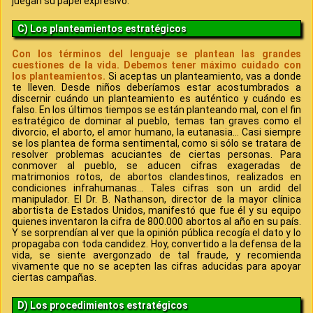
juegan su papel expresivo.
C) Los planteamientos estratégicos
Con los términos del lenguaje se plantean las grandes
cuestiones de la vida. Debemos tener máximo cuidado con
los planteamientos.
Si aceptas un planteamiento, vas a donde
te lleven. Desde niños deberíamos estar acostumbrados a
discernir cuándo un planteamiento es auténtico y cuándo es
falso. En los últimos tiempos se están planteando mal, con el fin
estratégico de dominar al pueblo, temas tan graves como el
divorcio, el aborto, el amor humano, la eutanasia... Casi siempre
se los plantea de forma sentimental, como si sólo se tratara de
resolver problemas acuciantes de ciertas personas. Para
conmover al pueblo, se aducen cifras exageradas de
matrimonios rotos, de abortos clandestinos, realizados en
condiciones infrahumanas... Tales cifras son un ardid del
manipulador. El Dr. B. Nathanson, director de la mayor clínica
abortista de Estados Unidos, manifestó que fue él y su equipo
quienes inventaron la cifra de 800.000 abortos al año en su país.
Y se sorprendían al ver que la opinión pública recogía el dato y lo
propagaba con toda candidez. Hoy, convertido a la defensa de la
vida, se siente avergonzado de tal fraude, y recomienda
vivamente que no se acepten las cifras aducidas para apoyar
ciertas campañas.
D) Los procedimientos estratégicos