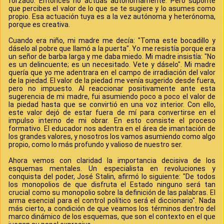
forzado. Entonces no actúas autónomamente. Pero suponte
que percibes el valor de lo que se te sugiere y lo asumes como
propio. Esa actuación tuya es a la vez autónoma y heterónoma,
porque es creativa.
Cuando era niño, mi madre me decía: "Toma este bocadillo y
dáselo al pobre que llamó a la puerta". Yo me resistía porque era
un señor de barba larga y me daba miedo. Mi madre insistía: "No
es un delincuente; es un necesitado. Vete y dáselo". Mi madre
quería que yo me adentrara en el campo de irradiación del valor
de la piedad. El valor de la piedad me venía sugerido desde fuera,
pero no impuesto. Al reaccionar positivamente ante esta
sugerencia de mi madre, fui asumiendo poco a poco el valor de
la piedad hasta que se convirtió en una voz interior. Con ello,
este valor dejó de estar fuera de mí para convertirse en el
impulso interno de mi obrar. En esto consiste el proceso
formativo. El educador nos adentra en el área de imantación de
los grandes valores, y nosotros los vamos asumiendo como algo
propio, como lo más profundo y valioso de nuestro ser.
Ahora vemos con claridad la importancia decisiva de los
esquemas mentales. Un especialista en revoluciones y
conquista del poder, José Stalin, afirmó lo siguiente: "De todos
los monopolios de que disfruta el Estado ninguno será tan
crucial como su monopolio sobre la definición de las palabras. El
arma esencial para el control político será el diccionario". Nada
más cierto, a condición de que veamos los términos dentro del
marco dinámico de los esquemas, que son el contexto en el que