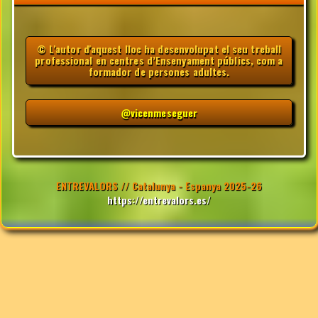
© L'autor d'aquest lloc ha desenvolupat el seu treball
professional en centres d’Ensenyament públics, com a
formador de persones adultes.
@vicenmeseguer
ENTREVALORS // Catalunya - Espanya 2025-26
https://entrevalors.es/