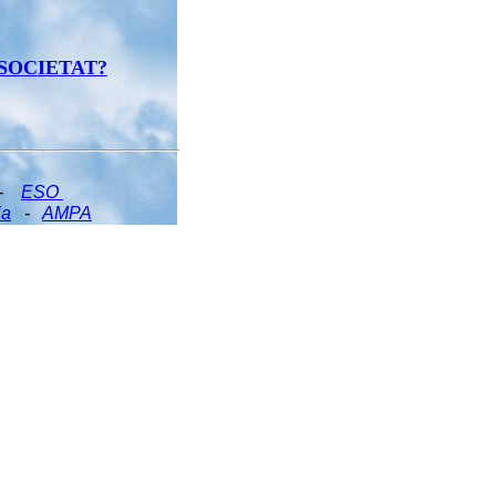
 SOCIETAT?
-
ESO
ia
-
AMPA