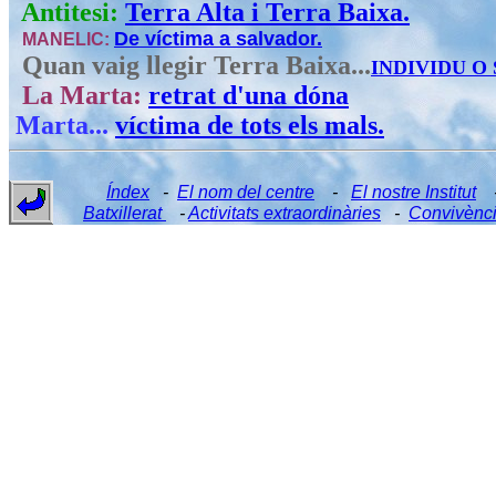
Antitesi:
Terra Alta i Terra Baixa.
De víctima a salvador.
MANELIC:
Quan vaig llegir Terra Baixa...
INDIVIDU O
La Marta:
retrat d'una dóna
Marta...
víctima de tots els mals.
Índex
-
El nom del centre
-
El nostre Institut
Batxillerat
-
Activitats extraordinàries
-
Convivènc