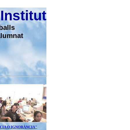
Institut
balls
alumnat
CIA O IGNORÀNCIA"