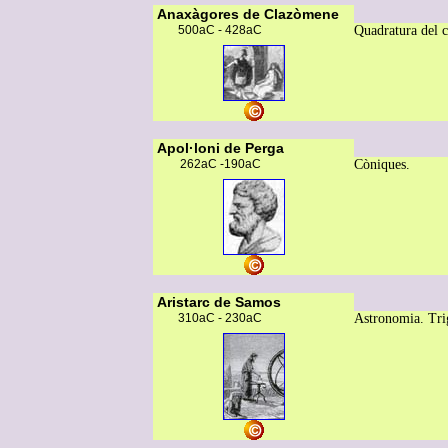
Anaxàgores de Clazòmene
500aC - 428aC
Quadratura del c
Apol·loni de Perga
262aC -190aC
Còniques.
Aristarc de Samos
310aC - 230aC
Astronomia. Tri