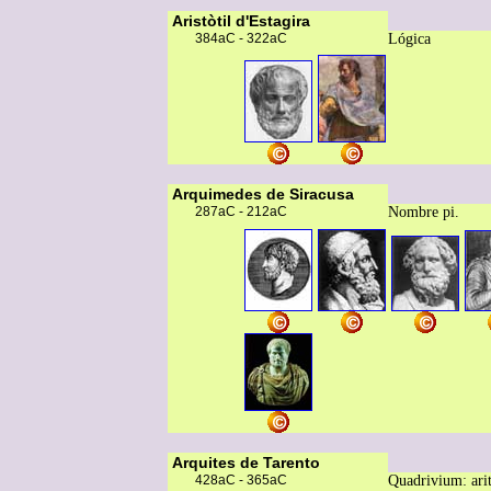
Aristòtil d'Estagira
384aC - 322aC
Lógica
Arquimedes de Siracusa
287aC - 212aC
Nombre pi.
Arquites de Tarento
428aC - 365aC
Quadrivium: arit