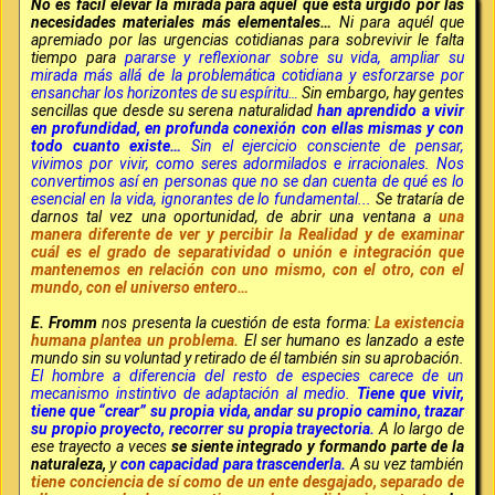
No es fácil elevar la mirada para aquél que está urgido por las
necesidades materiales más elementales…
Ni para aquél que
apremiado por las urgencias cotidianas para sobrevivir le falta
tiempo para
pararse y reflexionar sobre su vida, ampliar su
mirada más allá de la problemática cotidiana y esforzarse por
ensanchar los horizontes de su espíritu…
Sin embargo, hay gentes
sencillas que desde su serena naturalidad
han aprendido a vivir
en profundidad, en profunda conexión con ellas mismas y con
todo cuanto existe…
Sin el ejercicio consciente de pensar,
vivimos por vivir, como seres adormilados e irracionales. Nos
convertimos así en personas que no se dan cuenta de qué es lo
esencial en la vida, ignorantes de lo fundamental...
Se trataría de
darnos tal vez una oportunidad, de abrir una ventana a
una
manera diferente de ver y percibir la Realidad y de examinar
cuál es el grado de separatividad o unión e integración que
mantenemos en relación con uno mismo, con el otro, con el
mundo, con el universo entero…
E. Fromm
nos presenta la cuestión de esta forma:
La existencia
humana plantea un problema.
El ser humano es lanzado a este
mundo sin su voluntad y retirado de él también sin su aprobación.
El hombre a diferencia del resto de especies carece de un
mecanismo instintivo de adaptación al medio.
Tiene que vivir,
tiene que “crear” su propia vida, andar su propio camino, trazar
su propio proyecto, recorrer su propia trayectoria.
A lo largo de
ese trayecto a veces
se siente integrado y formando parte de la
naturaleza,
y
con capacidad para trascenderla.
A su vez también
tiene conciencia de sí como de un ente desgajado, separado de