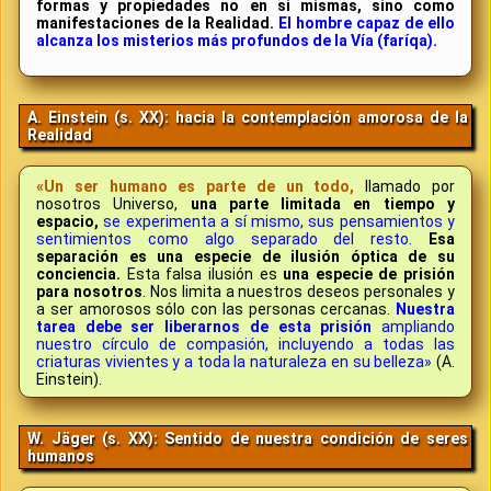
formas y propiedades no en sí mismas, sino como
manifestaciones de la Realidad.
El hombre capaz de ello
alcanza los misterios más profundos de la Vía (faríqa).
A. Einstein (s. XX): hacia la contemplación amorosa de la
Realidad
«Un ser humano es parte de un todo,
llamado por
nosotros Universo,
una parte limitada en tiempo y
espacio,
se experimenta a sí mismo, sus pensamientos y
sentimientos como algo separado del resto.
Esa
separación es una especie de ilusión óptica de su
conciencia.
Esta falsa ilusión es
una especie de prisión
para nosotros
. Nos limita a nuestros deseos personales y
a ser amorosos sólo con las personas cercanas.
Nuestra
tarea debe ser liberarnos de esta prisión
ampliando
nuestro círculo de compasión, incluyendo a todas las
criaturas vivientes y a toda la naturaleza en su belleza»
(A.
Einstein).
W. Jäger (s. XX): Sentido de nuestra condición de seres
humanos