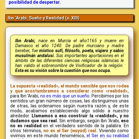
posibilidad de despertar.
Ibn ‘Arabi: Sueño y Realidad (s. XIII)
Ibn Arabi,
nace en Murcia el año1165 y muere en
Damasco el año 1240. De padre murciano y madre
bereber, fue
místico sufí, filósofo, poeta, viajero y sabio
musulmán andalusí.
Sus importantes aportaciones en el
ámbito de las diferentes ciencias religiosas islámicas le
han valido el sobrenombre de Vivificador de la religión.
Esta es su visión sobre la cuestión que nos ocupa.
La supuesta «realidad», el mundo sensible que nos rodea
y que acostumbramos a considerar como «realidad»,
para Ibn ‘Arabi,
no es más que un sueño.
Percibimos por los
sentidos un gran número de cosas, las distinguimos unas
de otras, las ordenamos según nuestra razón y, de este
modo, acabamos estableciendo algo sólido a nuestro
alrededor.
Llamamos a eso construir la «realidad», y no
dudamos que sea real.
Sin embargo, según Ibn ‘Arabi,
eso
no es realidad
en el verdadero sentido de la palabra. En
otros términos,
no es el Ser (wuyúd) real.
Viviendo como
vivimos en este mundo fenoménico,
el Ser en su realidad