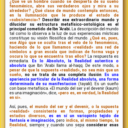
¿Qué ve un hombre cuando se despierta de su sueño
fenoménico, abre sus verdaderos ojos y mira a su
alrededor? ¿Qué clase de mundo contempla entonces,
en la iluminación que le produce el estado de
«subsistencia»?
Describir ese extraordinario mundo y
dilucidar su estructura metafísico-ontológica es el
principal cometido de Ibn ‘Arabi.
La descripción del mundo
tal como lo observa a la luz de sus experiencias místicas
constituye su visión filosófica del mundo.
¿Qué es, pues,
ese Algo que se oculta tras el velo de lo fenoménico,
haciendo de lo que llamamos «realidad» una red de
símbolos a gran escala que indican de forma vaga y
oscura lo que se encuentra tras ellos?
La respuesta es
inmediata.
Es lo Absoluto, la Realidad autentica o
absoluta
que Ibn ‘Arabi llama al-haqq. De este modo,
a
pesar de que la supuesta «realidad», no sea más que un
sueño,
no se trata de una completa ilusión
.
Es una
apariencia particular de la Realidad absoluta, una forma
determinada de su manifestacion
(tayalií). Es un sueño
con base metafísica. «El mundo del ser y el devenir (kaum)
es una imaginación», dice,
«pero es, en verdad, la Realidad
en si».
Así, pues,
el mundo del ser y el devenir, o la supuesta
«realidad» consistente en formas, propiedades y
estados diversos,
es en sí un variopinto tejido de
fantasía e imaginación,
pero
indica, al mismo tiempo, la
Realidad,
siempre y cuando uno sepa
considerar esas