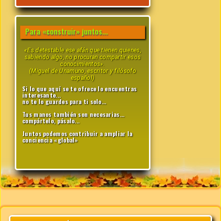
Para «construir» juntos...
«Es detestable ese afán que tienen quienes,
sabiendo algo, no procuran compartir esos
conocimientos».
(Miguel de Unamuno, escritor y filósofo
español)
Si lo que aquí se te ofrece lo encuentras
interesante...
no te lo guardes para ti solo...
Tus manos también son necesarias...
compártelo, pásalo...
Juntos podemos contribuir a ampliar la
conciencia «global»