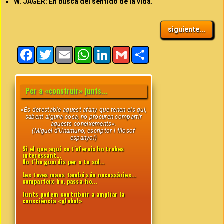
W. JÄGER: En busca del sentido de la vida.
siguiente...
Facebook
Twitter
Email
WhatsApp
LinkedIn
Gmail
Share
Per a «construir» junts...
«És detestable aquest afany que tenen els qui,
sabent alguna cosa, no procuren compartir
aquests coneixements».
(Miguel d'Unamuno, escriptor i filosof
espanyol)
Si el que aquí se t‘ofereix ho trobes
interessant…
No t’ho guardis per a tu sol…
Les teves mans també són necessàries...
comparteix-ho, passa-ho...
Junts podem contribuir a ampliar la
consciència «global»