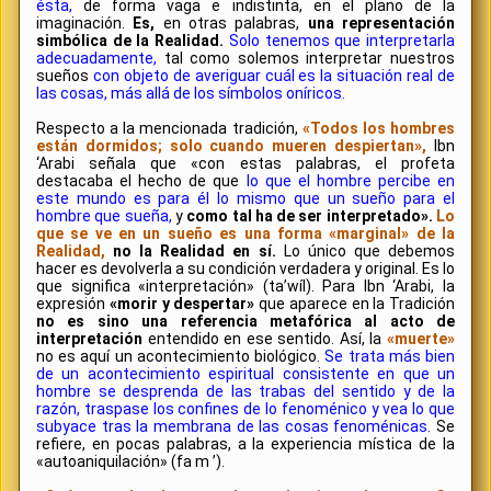
ésta,
de forma vaga e indistinta, en el plano de la
imaginación.
Es,
en otras palabras,
una representación
simbólica de la Realidad.
Solo tenemos que interpretarla
adecuadamente,
tal como solemos interpretar nuestros
sueños
con objeto de averiguar cuál es la situación real de
las cosas, más allá de los símbolos oníricos.
Respecto a la mencionada tradición,
«Todos los hombres
están dormidos; solo cuando mueren despiertan»,
Ibn
‘Arabi señala que «con estas palabras, el profeta
destacaba el hecho de que
lo que el hombre percibe en
este mundo es para él lo mismo que un sueño para el
hombre que sueña,
y
como tal ha de ser interpretado».
Lo
que se ve en un sueño es una forma «marginal» de la
Realidad,
no la Realidad en sí.
Lo único que debemos
hacer es devolverla a su condición verdadera y original. Es lo
que significa «interpretación» (ta’wíl). Para Ibn ‘Arabi, la
expresión
«morir y despertar»
que aparece en la Tradición
no es sino una referencia metafórica al acto de
interpretación
entendido en ese sentido. Así, la
«muerte»
no es aquí un acontecimiento biológico.
Se trata más bien
de un acontecimiento espiritual consistente en que un
hombre se desprenda de las trabas del sentido y de la
razón, traspase los confines de lo fenoménico y vea lo que
subyace tras la membrana de las cosas fenoménicas.
Se
refiere, en pocas palabras, a la experiencia mística de la
«autoaniquilación» (fa m ’).