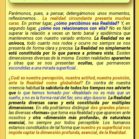
Parémonos, pues, a pensar, detengámonos unos momentos,
reflexionemos...
La realidad circundante presenta muchas
caras
. En primer lugar,
¿cómo percibimos esa Realidad?
Y, en
segundo lugar,
¿cómo nos relacionamos con ella?
No es fácil
superar la relación a veces un tanto banal y epidérmica que
mantenemos con nuestro variado entorno.
La Realidad no es
unívoca,
todo cuanto nos rodea y ocurre no siempre se nos
presenta de forma clara y precisa.
La Realidad no simplemente
está constituida por lo que parece a primera vista.
Existen
dimensiones diversas de la misma. Existen realidades
aparentes
y otras que se nos presentan
ocultas,
que permanecen
escondidas a una mirada superficial…
¿Cuál es nuestra percepción, nuestra actitud, nuestra posición,
ante la Realidad como globalidad?
En contra de nuestra
creencia habitual
la sabiduría de todos los tiempos nos advierte
que
lo que hemos tomado por «Realidad» no es más que un
sueño, y no es la forma real del Ser, sino algo ilusorio.
La Realidad
presenta diversas caras y está constituida por múltiples
dimensiones.
En ella podríamos distinguir
dos grandes planos:
las diversas
«formas»
que toma esa Realidad y que aparecen ante
nosotros y
otra «dimensión más profunda», de naturaleza
esencial,
no siempre por todos perceptible. Los humanos
estamos constituidos de tal forma que
nuestro yo superficial nos
impide captar la dimensión profunda, esencial, de la Realidad.