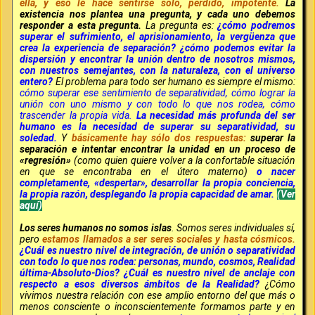
ella, y eso le hace sentirse solo, perdido, impotente.
La
existencia nos plantea una pregunta, y cada uno debemos
responder a esta pregunta.
La pregunta es:
¿cómo podremos
superar el sufrimiento, el aprisionamiento, la vergüenza que
crea la experiencia de separación? ¿cómo podemos evitar la
dispersión y encontrar la unión dentro de nosotros mismos,
con nuestros semejantes, con la naturaleza, con el universo
entero?
El problema para todo ser humano es siempre el mismo:
cómo superar ese sentimiento de separatividad, cómo lograr la
unión con uno mismo y con todo lo que nos rodea, cómo
trascender la propia vida.
La necesidad más profunda del ser
humano es la necesidad de superar su separatividad, su
soledad.
Y
básicamente hay sólo dos respuestas:
superar la
separación e intentar encontrar la unidad en un proceso de
«regresión»
(como quien quiere volver a la confortable situación
en que se encontraba en el útero materno)
o nacer
completamente, «despertar», desarrollar la propia conciencia,
la propia razón, desplegando la propia capacidad de amar.
(Ver
aquí)
Los seres humanos no somos islas
. Somos seres individuales sí,
pero
estamos llamados a ser seres sociales y hasta cósmicos.
¿Cuál es nuestro nivel de integración, de unión o separatividad
con todo lo que nos rodea: personas, mundo, cosmos, Realidad
última-Absoluto-Dios? ¿Cuál es nuestro nivel de anclaje con
respecto a esos diversos ámbitos de la Realidad?
¿Cómo
vivimos nuestra relación con ese amplio entorno del que más o
menos consciente o inconscientemente formamos parte y en