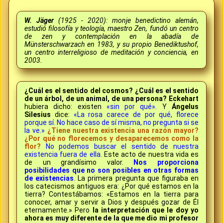
W. Jäger
(1925 - 2020): monje benedictino alemán,
estudió filosofía y teología, maestro Zen, fundó un centro
de zen y contemplación en la abadía de
Münsterschwarzach en 1983, y su propio Benediktushof,
un centro interreligioso de meditación y conciencia, en
2003.
¿Cuál es el sentido del cosmos? ¿Cuál es el sentido
de un árbol, de un animal, de una persona?
Eckehart
hubiera dicho: existen
«sin por qué».
Y
Ángelus
Silesius
dice:
«La rosa carece de por qué, florece
porque sí. No hace caso de sí misma, no pregunta si se
la ve.»
¿Tiene nuestra existencia una razón mayor?
¿Por qué no florecemos y desaparecemos como la
flor?
No podemos buscar el sentido de nuestra
existencia fuera de ella.
Este acto de nuestra vida es
de un grandísimo valor.
Nos proporciona
posibilidades que no son posibles en otras formas
de existencias
. La primera pregunta que figuraba en
los catecismos antiguos era: ¿Por qué estamos en la
tierra? Contestábamos: «Estamos en la tierra para
conocer, amar y servir a Dios y después gozar de Él
eternamente.» Pero
la interpretación que le doy yo
ahora es muy diferente de la que me dio mi profesor