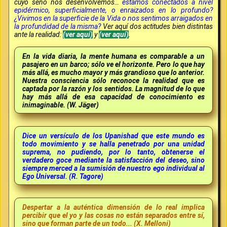
cuyo seno nos desenvolvemos…
estamos conectados a nivel
epidérmico, superficialmente, o enraizados en lo profundo?
¿Vivimos en la superficie de la Vida o nos sentimos arraigados en
la profundidad de la misma?
Ver aquí dos actitudes bien distintas
ante la realidad:
(ver aquí)
y
(ver aquí)
.
En la vida diaria, la mente humana es comparable a un
pasajero en un barco; sólo ve el horizonte. Pero lo que hay
más allá, es mucho mayor y más grandioso que lo anterior.
Nuestra consciencia sólo reconoce la realidad que es
captada por la razón y los sentidos. La magnitud de lo que
hay más allá de esa capacidad de conocimiento es
inimaginable. (W. Jäger)
Dice un versículo de los Upanishad que este mundo es
todo movimiento y se halla penetrado por una unidad
suprema, no pudiendo, por lo tanto, obtenerse el
verdadero goce mediante la satisfacción del deseo, sino
siempre merced a la sumisión de nuestro ego individual al
Ego Universal. (R. Tagore)
Despertar a la auténtica dimensión de lo real implica
percibir que el yo y las cosas no están separados entre sí,
sino que forman parte de un todo... (X. Melloni)