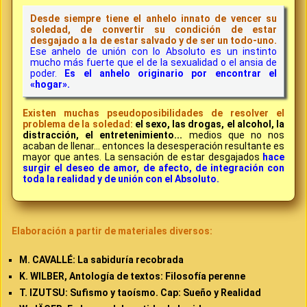
Desde siempre tiene el anhelo innato de vencer su
soledad, de convertir su condición de estar
desgajado a la de estar salvado y de ser un todo-uno.
Ese anhelo de unión con lo Absoluto es un instinto
mucho más fuerte que el de la sexualidad o el ansia de
poder.
Es el anhelo originario por encontrar el
«hogar».
Existen muchas pseudoposibilidades de resolver el
problema de la soledad:
el sexo, las drogas, el alcohol, la
distracción, el entretenimiento...
medios que no nos
acaban de llenar... entonces la desesperación resultante es
mayor que antes. La sensación de estar desgajados
hace
surgir el deseo de amor, de afecto, de integración con
toda la realidad y de unión con el Absoluto.
Elaboración a partir de materiales diversos:
M. CAVALLÉ: La sabiduría recobrada
K. WILBER, Antología de textos: Filosofía perenne
T. IZUTSU: Sufismo y taoísmo. Cap: Sueño y Realidad