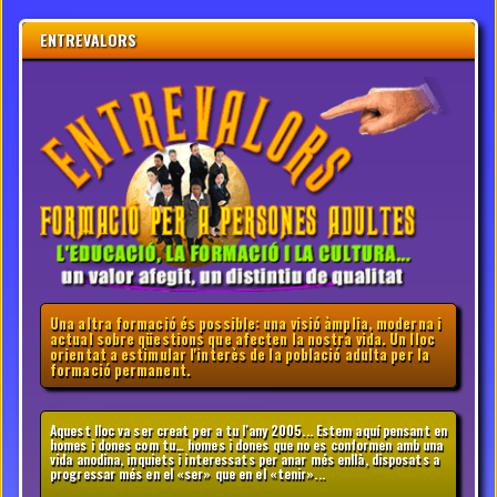
ENTREVALORS
Una altra formació és possible: una visió àmplia, moderna i
actual sobre qüestions que afecten la nostra vida. Un lloc
orientat a estimular l'interès de la població adulta per la
formació permanent.
Aquest lloc va ser creat per a tu l'any 2005... Estem aquí pensant en
homes i dones com tu… homes i dones que no es conformen amb una
vida anodina, inquiets i interessats per anar més enllà, disposats a
progressar més en el «ser» que en el «tenir»...