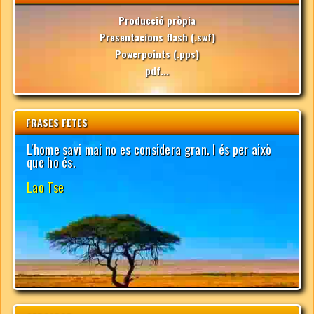
Producció pròpia
Presentacions flash (.swf)
Powerpoints (.pps)
pdf...
FRASES FETES