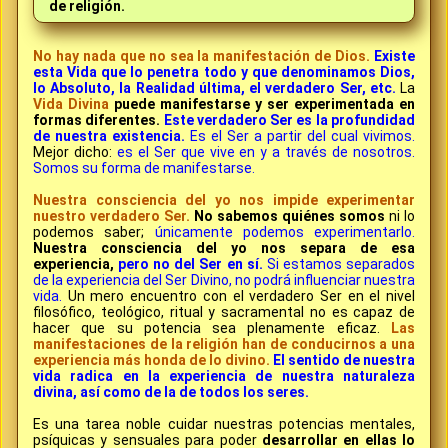
de religión.
No hay nada que no sea la manifestación de Dios.
Existe
esta Vida que lo penetra todo y que denominamos Dios,
lo Absoluto, la Realidad última, el verdadero Ser, etc.
La
Vida Divina
puede manifestarse y ser experimentada en
formas diferentes.
Este verdadero Ser es la profundidad
de nuestra existencia.
Es el Ser a partir del cual vivimos.
Mejor dicho:
es el Ser que vive en y a través de nosotros.
Somos su forma de manifestarse.
Nuestra consciencia del yo nos impide experimentar
nuestro verdadero Ser.
No sabemos quiénes somos
ni lo
podemos saber;
únicamente podemos experimentarlo.
Nuestra consciencia del yo nos separa de esa
experiencia,
pero no del Ser en sí.
Si estamos separados
de la experiencia del Ser Divino, no podrá influenciar nuestra
vida.
Un mero encuentro con el verdadero Ser en el nivel
filosófico, teológico, ritual y sacramental no es capaz de
hacer que su potencia sea plenamente eficaz.
Las
manifestaciones de la religión han de conducirnos a una
experiencia más honda de lo divino.
El sentido de nuestra
vida radica en la experiencia de nuestra naturaleza
divina, así como de la de todos los seres.
Es una tarea noble cuidar nuestras potencias mentales,
psíquicas y sensuales para poder
desarrollar en ellas lo