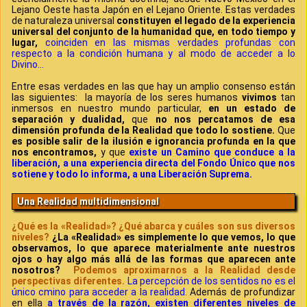
Lejano Oeste hasta Japón en el Lejano Oriente. Estas verdades
de naturaleza universal
constituyen el legado de la experiencia
universal del conjunto de la humanidad que, en todo tiempo y
lugar,
coinciden en las mismas verdades profundas con
respecto a la condición humana y al modo de acceder a lo
Divino…
Entre esas verdades en las que hay un amplio consenso están
las siguientes: la mayoría de los seres humanos
vivimos
tan
inmersos en nuestro mundo particular,
en un estado de
separación y dualidad,
que
no nos percatamos de esa
dimensión profunda de la Realidad que todo lo sostiene.
Que
es posible salir de la ilusión e ignorancia profunda en la que
nos encontramos,
y que
existe un Camino que conduce a la
liberación,
a una experiencia directa del Fondo Único que nos
sotiene y todo lo informa, a una Liberación Suprema.
Una Realidad multidimensional
¿Qué es la «Realidad»? ¿Qué abarca y cuáles son sus diversos
niveles?
¿La «Realidad» es simplemente lo que vemos, lo que
observamos, lo que aparece materialmente ante nuestros
ojos o hay algo más allá de las formas que aparecen ante
nosotros?
Podemos aproximarnos a la Realidad desde
perspectivas diferentes.
La percepción de los sentidos no es el
único cmino para acceder a la realidad.
Además de profundizar
en ella
a través de la razón, existen diferentes niveles de