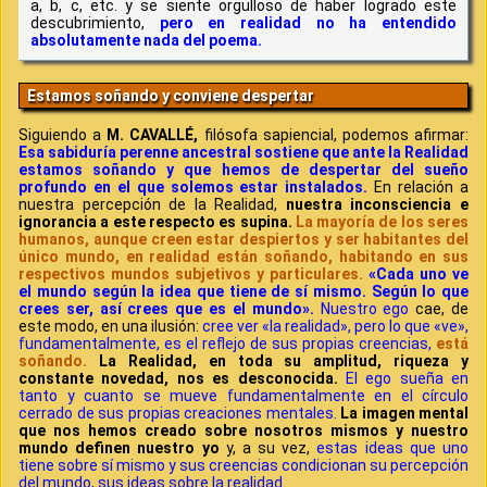
a, b, c, etc. y se siente orgulloso de haber logrado este
descubrimiento,
pero en realidad no ha entendido
absolutamente nada del poema.
Estamos soñando y conviene despertar
Siguiendo a
M. CAVALLÉ,
filósofa sapiencial, podemos afirmar:
Esa sabiduría perenne ancestral sostiene que ante la Realidad
estamos soñando y que hemos de despertar del sueño
profundo en el que solemos estar instalados.
En relación a
nuestra percepción de la Realidad,
nuestra inconsciencia e
ignorancia a este respecto es supina.
La mayoría de los seres
humanos, aunque creen estar despiertos y ser habitantes del
único mundo, en realidad están soñando, habitando en sus
respectivos mundos subjetivos y particulares.
«Cada uno ve
el mundo según la idea que tiene de sí mismo. Según lo que
crees ser, así crees que es el mundo».
Nuestro ego
cae, de
este modo, en una ilusión:
cree ver «la realidad», pero lo que «ve»,
fundamentalmente, es el reflejo de sus propias creencias,
está
soñando.
La Realidad, en toda su amplitud, riqueza y
constante novedad, nos es desconocida.
El ego sueña en
tanto y cuanto se mueve fundamentalmente en el círculo
cerrado de sus propias creaciones mentales.
La imagen mental
que nos hemos creado sobre nosotros mismos y nuestro
mundo definen nuestro yo
y, a su vez,
estas ideas que uno
tiene sobre sí mismo y sus creencias condicionan su percepción
del mundo, sus ideas sobre la realidad.