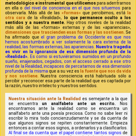
metodológico e instrumental que utilicemos
para adentrarnos
en ella o
del nivel de conciencia en el que nos situemos
para
observarla. Más allá de las
«formas»
que percibimos, está
la
otra cara
de la «Realidad»,
lo que permanece oculto a los
sentidos y a nuestra mente.
Hay otros niveles de la realidad
más allá de las «formas» externas y de las «apariencias»,
dimensiones que trascienden esas formas y las sostienen.
Se
ha afirmado que
el gran problema de Occidente es que nos
hemos acostumbrado a ver solamente la cara externa de la
realidad, las formas externas, las apariencias.
Nuestra tragedia
es vivir en la ignorancia de esa dimensión profunda de la
«Realidad».
Es como si estuviéramos sumidos en un profundo
sueño, enajenados, cegados, con el acceso cerrado a ese otro
nivel de la Realidad, incapaces de percatarnos de esa dimensión
profunda de la misma
que a su vez es
la fuente que nos da vida
y nos sostiene.
Nuestra consciencia está habituada sólo a
percibir y reconocer esa parte de la realidad que es captada por
la razón, nuestro intelecto y nuestros sentidos.
Nuestra situación ante la Realidad
es semejante a la que
se encuentra
un analfabeto ante un escrito.
Nos
encontramos ante la realidad como se encuentra un
analfabeto ante una poesía preciosa. Como no sabe leer ni
escribir lo mira todo concienzudamente y se da cuenta de
que algunos signos se repiten constantemente. Empieza
entonces a contar esos signos, a ordenarlos y a clasificarlos.
Al final se da cuenta que el papel contiene tantos signos
de