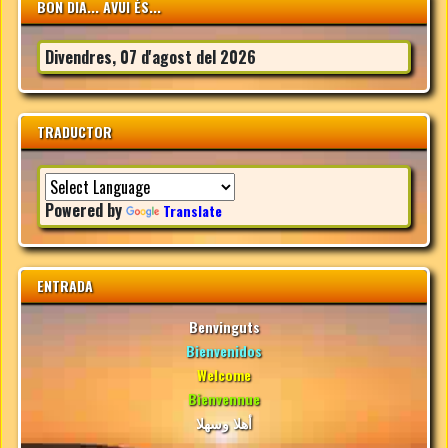
BON DIA... AVUI ÉS...
Divendres, 07 d'agost del 2026
TRADUCTOR
Powered by
Translate
ENTRADA
Benvinguts
Bienvenidos
Welcome
Bienvennue
أهلا وسهلا