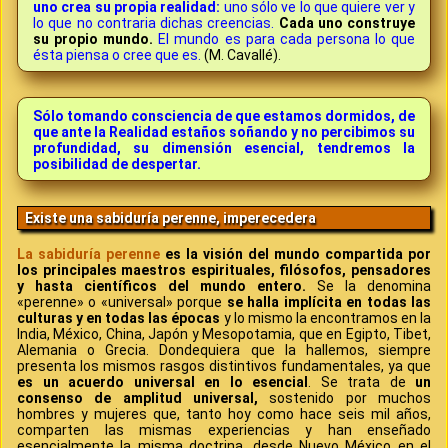
uno crea su propia realidad:
uno sólo ve lo que quiere ver y
lo que no contraria dichas creencias.
Cada uno construye
su propio mundo.
El mundo es para cada persona lo que
ésta piensa o cree que es.
(M. Cavallé).
Sólo tomando consciencia de que estamos dormidos, de
que ante la Realidad estaños soñando y no percibimos su
profundidad, su dimensión esencial, tendremos la
posibilidad de despertar.
Existe una sabiduría perenne, imperecedera
La sabiduría perenne
es la visión del mundo compartida por
los principales maestros espirituales, filósofos, pensadores
y hasta científicos del mundo entero.
Se la denomina
«perenne» o «universal» porque
se halla implícita en todas las
culturas y en todas las épocas
y lo mismo la encontramos en la
India, México, China, Japón y Mesopotamia, que en Egipto, Tibet,
Alemania o Grecia. Dondequiera que la hallemos, siempre
presenta los mismos rasgos distintivos fundamentales, ya que
es un acuerdo universal en lo esencial
. Se trata de
un
consenso de amplitud universal,
sostenido por muchos
hombres y mujeres que, tanto hoy como hace seis mil años,
comparten las mismas experiencias y han enseñado
esencialmente la misma doctrina, desde Nuevo México en el