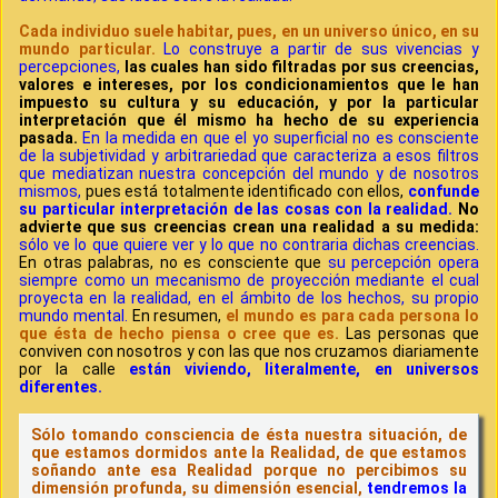
Cada individuo suele habitar, pues, en un universo único, en su
mundo particular.
Lo construye a partir de sus vivencias y
percepciones,
las cuales han sido filtradas por sus creencias,
valores e intereses, por los condicionamientos que le han
impuesto su cultura y su educación, y por la particular
interpretación que él mismo ha hecho de su experiencia
pasada.
En la medida en que el yo superficial no es consciente
de la subjetividad y arbitrariedad que caracteriza a esos filtros
que mediatizan nuestra concepción del mundo y de nosotros
mismos,
pues está totalmente identificado con ellos,
confunde
su particular interpretación de las cosas con la realidad.
No
advierte que sus creencias crean una realidad a su medida:
sólo ve lo que quiere ver y lo que no contraria dichas creencias.
En otras palabras, no es consciente que
su percepción opera
siempre como un mecanismo de proyección mediante el cual
proyecta en la realidad, en el ámbito de los hechos, su propio
mundo mental.
En resumen,
el mundo es para cada persona lo
que ésta de hecho piensa o cree que es.
Las personas que
conviven con nosotros y con las que nos cruzamos diariamente
por la calle
están viviendo, literalmente, en universos
diferentes.
Sólo tomando consciencia de ésta nuestra situación, de
que estamos dormidos ante la Realidad, de que estamos
soñando ante esa Realidad porque no percibimos su
dimensión profunda, su dimensión esencial,
tendremos la