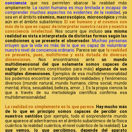
conciencia
que nos permiten abarcar la realidad más
ampliamente.
La razón humana es muy limitada e incapaz de
comprender muchos aspectos no evidentes de la realidad,
ya
sea en el ámbito
cósmico,
macroscópico
,
microscópico
y más
aún en el ámbito subatómico.
El ser humano y el cosmos son
más de lo que es capaz de interpretar nuestra razón y nuestra
consciencia intelectual
. Nos ocurre que incluso
una misma
realidad es vista e interpretada de distintas formas según las
condiciones q ue presente el observador.
Muchas personas
intuyen que la vida es más de lo que es capaz de vislumbrar
nuestro nivel de conciencia ordinario.
Parece ser que
la realidad
se presenta, pues, multiforme y está dotada de diversas
dimensiones.
Nos encontramos ante
un mundo
multidimensional del que solamente somos capaces de
captar
(no estamos constituidos para más)
algunas de sus
múltiples dimensiones.
Ejemplos de esa multidimensionalidad
los podemos encontrar contemplando realidades y fenómenos
diversos (mundo natural, mundo humano, clima social, mundo
mental, ética, sexualidad, belleza, amor…). Es la propia ciencia la
que a través de su metodología científica confirma esa
multidimensionalidad.
La realidad no simplemente es lo que parece.
Hay mucho más
de lo que en principio somos capaces de percibir con
nuestros sentidos
(por ejemplo, todo el sorprendente mundo
que aparece al adentrarnos en el ámbito subatómico de la física
cuántica: la realidad cuántica, el nivel cuántico de la realidad).
Lo
que vemos, lo que percibimos, depende del aparato