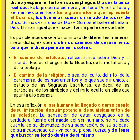
divino y experimentarlo en su despliegue.
Dios es la única
realidad.
Está presente siempre y en todo. Penetra todo y
se manifiesta en todo.
En la gran sinfonía que representa
el Cosmos,
los humanos somos un «modo de tocar» de
Dios.
Somos «sinfonía de Dios». Somos el baile del bailarín
Dios.
El morir, igual que el nacer, forma parte de este baile.
Es posible acercarse a lo numinoso de diferentes maneras;
mejor dicho, existen
distintos caminos de desasimiento
para que lo divino penetre en nosotros:
El camino del intelecto,
reflexionando sobre Dios y el
mundo.
Ese es el origen de la filosofía, de la metafísica y
de la teología.
El camino de la religión,
o sea, del culto, del rito, de la
ceremonia, de los sacramentos y, lo que suele ir unido,
el
estudio de las Sagradas Escrituras, es decir, de las
parábolas, de los símbolos y del mito oculto en ellas que
apunta a lo esencial.
En esa reflexión
el ser humano ha llegado a darse cuenta
de su limitación, de su impotencia, de su aislamiento y de
su soledad.
La sensación de estar desgajado es la
verdadera fuente del miedo del ser humano, se ha dado
cuenta de su desnudez, de su separación, de su soledad,
de su incapacidad de vivir por su propia fuerza
y de tener
que buscar su fondo dentro de sí mismo.