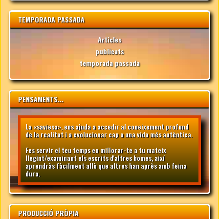
TEMPORADA PASSADA
Articles
publicats
temporada passada
PENSAMENTS...
La «saviesa», ens ajuda a accedir al coneixement profund
de la realitat i a evolucionar cap a una vida més autèntica.
Fes servir el teu temps en millorar-te a tu mateix
llegint/examinant els escrits d'altres homes, així
aprendràs fàcilment allò que altres han après amb feina
dura.
PRODUCCIÓ PRÒPIA