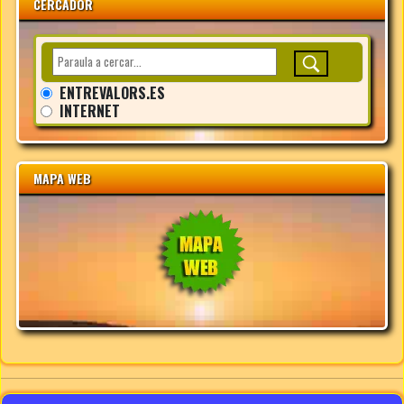
CERCADOR
ENTREVALORS.ES
INTERNET
MAPA WEB