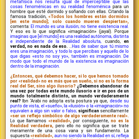
metafísica nos resulta igual de imperceptible que las
cosas fenoménicas en su realidad fenoménica
para un
hombre que esté dormido y soñando con ellas. Citando la
famosa tradición,
«Todos los hombres están dormidos
[en este mundo]; solo cuando mueren despiertan»,
comenta:
El mundo es una ilusión; no tiene existencia real.
Y eso es lo que significa «imaginación» (jayal). Porque
imaginas que [el mundo] es una realidad autónoma, distinta
e independiente de la Realidad absoluta,
cuando,
en
verdad, no es nada de eso.
...
Has de saber que tú mismo
eres una imaginación, y todo lo que percibas y aquello de lo
que digas «esto no soy yo», también es imaginación. De
modo que todo el mundo de la existencia es imaginación
dentro de la imaginación.
¿Entonces, qué debemos hacer, si lo que hemos tomado
por «realidad» no es más que un sueño, si no es la forma
real del Ser, sino algo ilusorio?
¿Debemos abandonar de
una vez por todas este mundo ilusorio e ir en pos de un
mundo totalmente distinto, un mundo verdaderamente
real?
Ibn ‘Arabi no adopta esta postura ya que,
desde su
punto de vista, el «sueño», la «ilusión» o la «imaginación» no
equivalen a algo sin valor o falso;
significan
sencillamente
«ser un reflejo simbólico de algo verdaderamente real».
Lo que llamamos
«realidad»,
por consiguiente,
no es la
Realidad verdadera,
pero ello no significa que se trate
meramente de una cosa vana y sin fundamento. La
supuesta
«realidad»,
aun no siendo la Realidad en sí, refleja