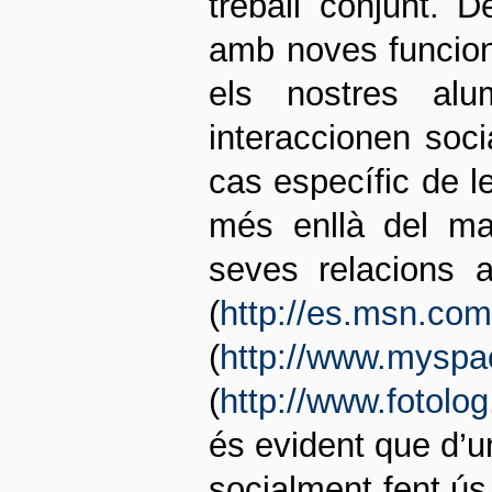
treball conjunt. 
amb noves funciona
els nostres al
interaccionen soci
cas específic de l
més enllà del mar
seves relacions 
(
http://es.msn.com
(
http://www.myspa
(
http://www.fotolo
és evident que d’un
socialment fent ús