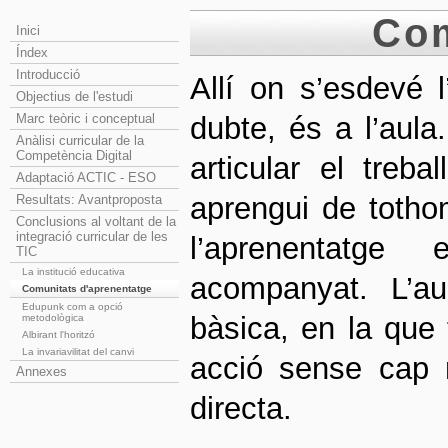
Com
Inici
Índex
Introducció
Allí on s’esdevé 
Objectius de l'estudi
Marc teòric i conceptual
dubte, és a l’aula
Anàlisi curricular de la
Competència Digital
articular el treb
Adaptació ACTIC - ESO
aprengui de totho
Resultats: Avantproposta
Conclusions al voltant de la
integració curricular de les
l’aprenentatge 
TIC
La institució educativa
acompanyat. L’au
Comunitats d'aprenentatge
Edupunk com a opció
bàsica, en la que 
metodològica
Albirant l'horitzó
La invariavilitat del canvi
acció sense cap 
Annexes
directa.