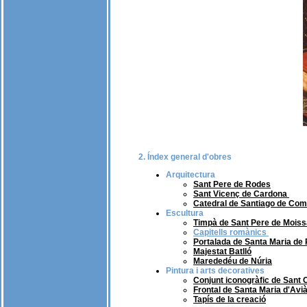
2. Índex general d'obres
Arquitectura
Sant Pere de Rodes
Sant Vicenç de Cardona
Catedral de Santiago de Com
Escultura
Timpà de Sant Pere de Mois
Capitells romànics
Portalada de Santa Maria de 
Majestat Batlló
Marededéu de Núria
Pintura i arts decoratives
Conjunt iconogràfic de Sant C
Frontal de Santa Maria d'Avi
Tapís de la creació