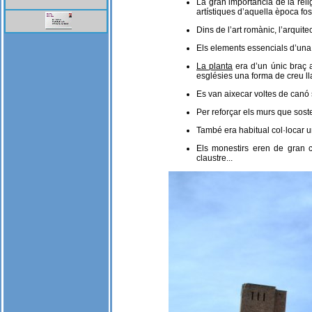
La gran importància de la reli
artístiques d’aquella època fo
Dins de l’art romànic, l’arquit
Els elements essencials d’una
La planta
era d’un únic braç a
esglésies una forma de creu ll
Es van aixecar voltes de canó s
Per reforçar els murs que soste
També era habitual col·locar u
Els monestirs eren de gran co
claustre...