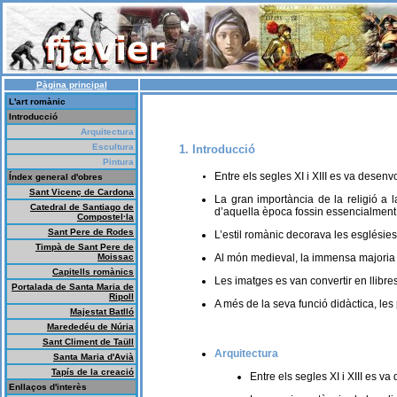
Pàgina principal
L'art romànic
Introducció
Arquitectura
Escultura
1. Introducció
Pintura
Entre els segles XI i XIII es va desenv
Índex general d'obres
Sant Vicenç de Cardona
La gran importància de la religió a l
Catedral de Santiago de
d’aquella època fossin essencialment 
Compostel·la
Sant Pere de Rodes
L’estil romànic decorava les esglésies 
Timpà de Sant Pere de
Moissac
Al món medieval, la immensa majoria 
Capitells romànics
Les imatges es van convertir en llibres 
Portalada de Santa Maria de
Ripoll
A més de la seva funció didàctica, les 
Majestat Batlló
Marededéu de Núria
Sant Climent de Taüll
Arquitectura
Santa Maria d'Avià
Tapís de la creació
Entre els segles XI i XIII es v
Enllaços d'interès