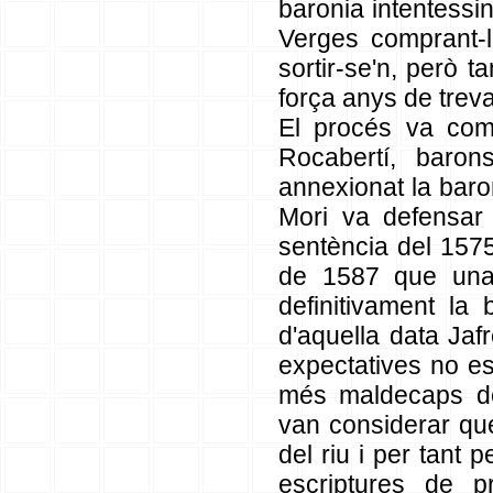
baronia intentessi
Verges comprant-l
sortir-se'n, però 
força anys de treva
El procés va comp
Rocabertí, baro
annexionat la baron
Mori va defensar 
sentència del 1575
de 1587 que una 
definitivament la 
d'aquella data Jafr
expectatives no es
més maldecaps de 
van considerar que 
del riu i per tant
escriptures de pr