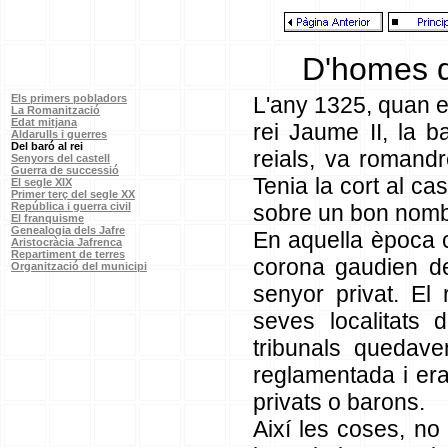
D'homes de ba
Els primers pobladors
L'any 1325, quan e
La Romanització
Edat mitjana
rei Jaume II, la 
Aldarulls i guerres
Del baró al rei
reials, va romand
Senyors del castell
Guerra de successió
Tenia la cort al cas
El segle XIX
Primer terç del segle XX
República i guerra civil
sobre un bon nombre
El franquisme
Genealogia dels Jafre
En aquella època c
Aristocràcia Jafrenca
Repartiment de terres
corona gaudien d
Organització del municipi
senyor privat. El 
seves localitats 
tribunals quedave
reglamentada i era
privats o barons.
Així les coses, no