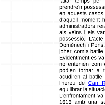
faltar temps per
prendre'n possessi
en aquests casos p
d'aquell moment 
administradors re
als veïns i els v
possessió. L'ac
Domènech i Pons, 
joher, com a batlle 
Evidentment es va 
no entenien com d
podien tornar a t
acudiren al batll
l'hereu de
Can R
equilibrar la situaci
L'enfrontament va 
1616 amb una sent