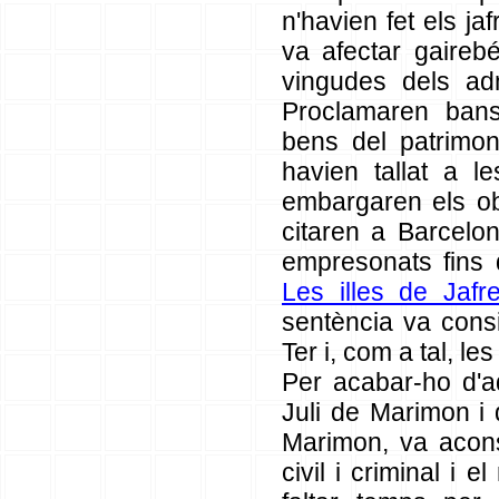
n'havien fet els ja
va afectar gaireb
vingudes dels adm
Proclamaren bans
bens del patrimon
havien tallat a le
embargaren els ob
citaren a Barcel
empresonats fins q
Les illes de Jafr
sentència va consi
Ter i, com a tal, les
Per acabar-ho d'a
Juli de Marimon i d
Marimon, va aconse
civil i criminal i 