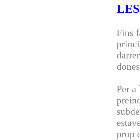
LES
Fins f
princ
darre
dones
Per a 
preind
subdes
estave
prop 