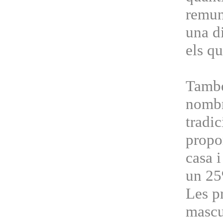
remune
una di
els qu
També
nombr
tradi
propo
casa 
un 25
Les p
mascu