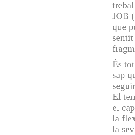
trebal
JOB (
que po
sentit
fragme
És tot
sap qu
segui
El ter
el cap
la fle
la sev