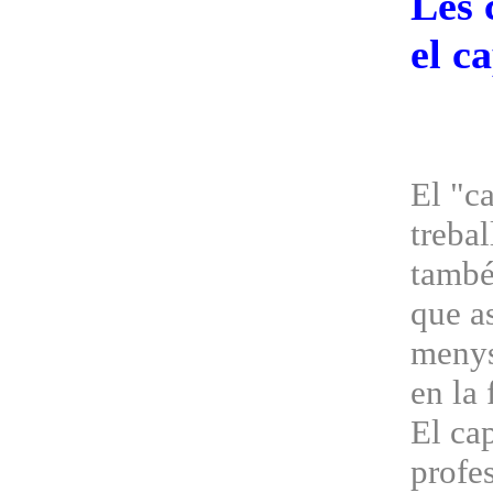
Les 
el c
El "ca
treba
també
que a
menys
en la 
El cap
profes