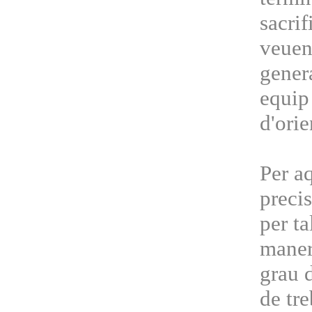
sacrif
veuen
genera
equip 
d'orie
Per a
precis
per t
maner
grau 
de tr