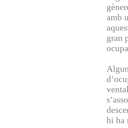
gènere
amb u
aquest
gran p
ocupa
Algun
d’ocu
vental
s’ass
descen
hi ha