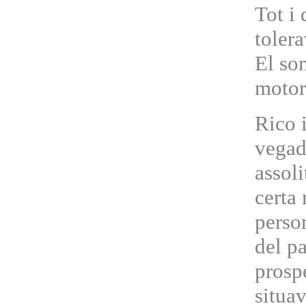
Tot i 
tolera
El so
motor
Rico i
vegad
assoli
certa 
perso
del pa
prospe
situav