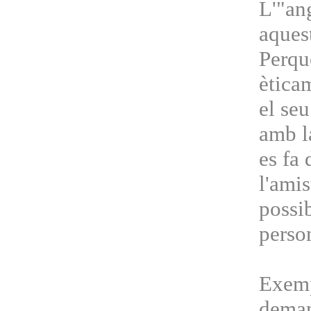
L'"an
aquest
Perqu
èticam
el seu
amb la
es fa 
l'amis
possib
perso
Exemp
deman