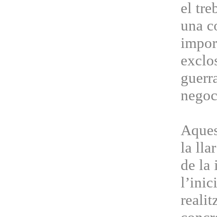
el tre
una co
impor
exclos
guerr
negoc
Aques
la lla
de la
l’inic
reali