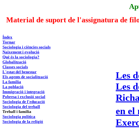
Ap
Material de suport de l'assignatura de fil
Índex
Tornar
Sociologia i ciències socials
Naixement i evolució
Què és la sociologia?
Globalització
Classes socials
L'estat del benestar
Les do
Els agents de socialització
La família
Les d
La població
Immigració i integració
Richa
Pobresa i exclusió social
Sociologia de l'educació
Sociologia del treball
en el
Treball i família
Sociologia política
Exerc
Sociologia de la religió