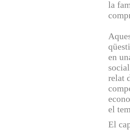
la fam
compro
Aquest
qüest
en un
socia
relat 
compo
econo
el tem
El ca