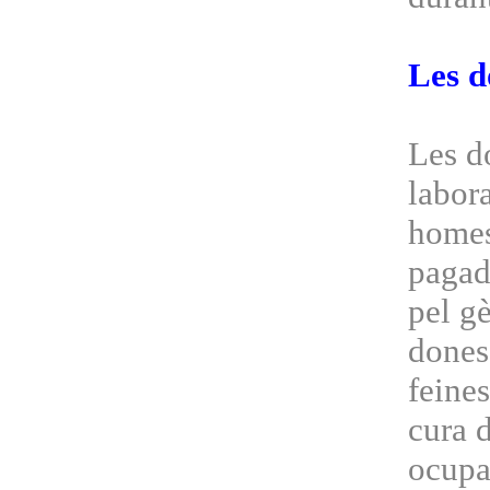
Les d
Les d
labora
homes
pagad
pel gè
dones
feines
cura 
ocupa