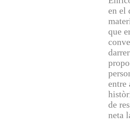
Enrico
en el
materi
que er
conver
darrer
propo
perso
entre
històr
de re
neta l