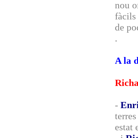
nou o
fàcil
de pod
.
A la 
Richa
-
Enr
terres
estat 