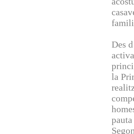
acost
casav
famili
Des d’
activ
princ
la Pr
realit
compe
homes
pauta 
Segon