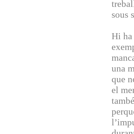
trebal
sous s
Hi ha 
exemp
manca 
una m
que n
el mer
també
perqu
l’imp
duran