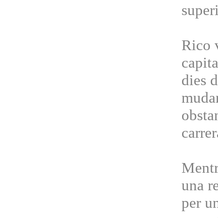
superi
Rico 
capita
dies d
mudar
obsta
carrer
Mentr
una r
per un