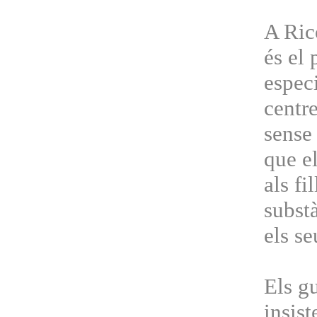
A Rico
és el 
especi
centre
sense 
que el
als fi
subst
els s
Els gu
insist