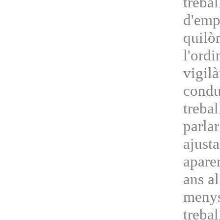
trebal
d'empl
quilò
l'ordi
vigilà
conduc
trebal
parlar
ajusta
apare
ans al
menys
treba