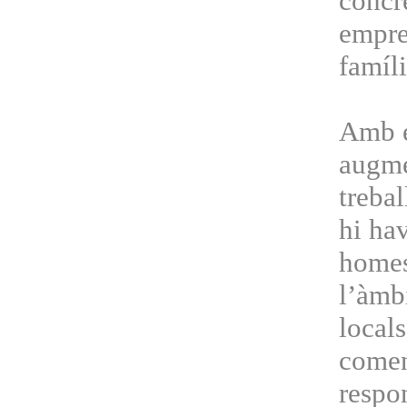
concr
empre
famíli
Amb el
augmen
trebal
hi hav
homes,
l’àmb
locals
comen
respo