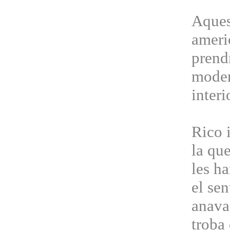
Aques
ameri
prend
moder
interi
Rico i
la qu
les h
el se
anava 
troba