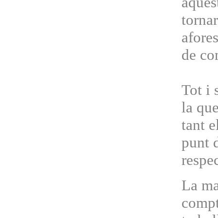
aquest
tornar
afore
de co
Tot i 
la que
tant e
punt d
respec
La ma
compt