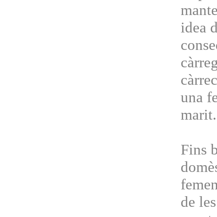
manten
idea d
conseq
càrre
càrrec
una fe
marit.
Fins 
domèst
femen
de les