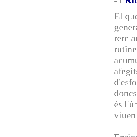
- i
Ri
El qu
gener
rere 
rutine
acumu
afegit
d'esfo
doncs 
és l'ú
viuen 