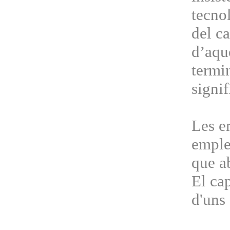
tecnol
del c
d’aque
termin
signif
Les e
emple
que ab
El cap
d'uns