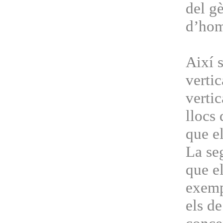
del g
d’home
Així 
vertic
vertic
llocs 
que e
La se
que el
exemp
els de