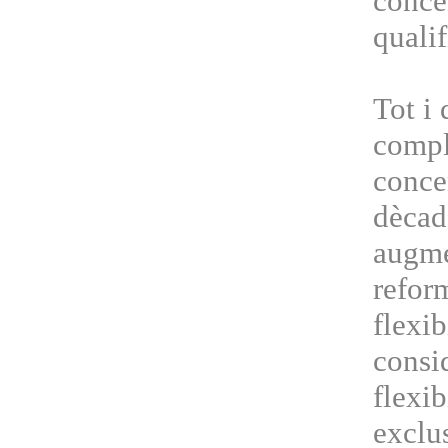
conce
qualif
Tot i
compl
concen
dècad
augme
refor
flexib
consi
flexib
exclus