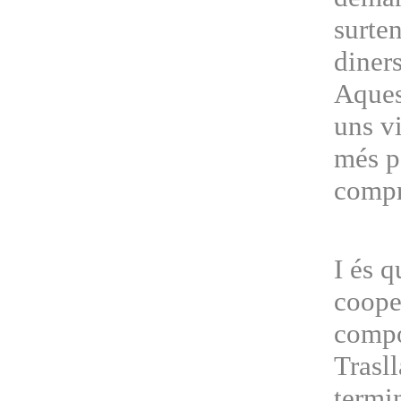
surte
diners
Aquest
uns vi
més p
compr
I és q
coope
compor
Trasll
termi