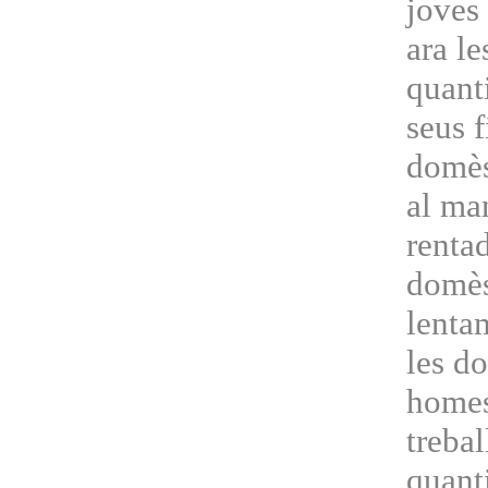
joves 
ara le
quant
seus f
domès
al man
rentad
domès
lenta
les d
homes
trebal
quanti