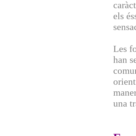
caràct
els é
sensac
Les f
han s
comuni
orien
manera
una t