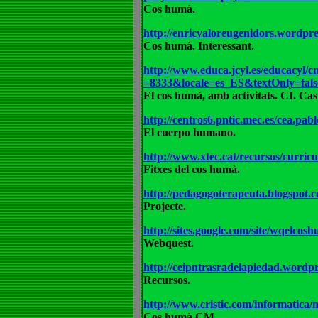
Cos humà.
http://enricvaloreugenidors.wordpre
Cos humà.
Interessant.
http://www.educa.jcyl.es/educacy
=8333&locale=es_ES&textOnly=fals
El cos humà, amb activitats. CI. Cast
http://centros6.pntic.mec.es/cea.pa
El cuerpo humano.
http://www.xtec.cat/recursos/curricu
Fitxes del cos humà.
http://pedagogoterapeuta.blogspot.c
Projecte.
http://sites.google.com/site/wqelcos
Webquest.
http://ceipntrasradelapiedad.wordpr
Recursos.
http://www.cristic.com/informatica/
Cos humà CM.