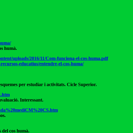
huma/
cos humà.
ontent/uploads/2016/11/Com-funciona-el-cos-huma.pdf
i-recursos-educatius/entendre-el-cos-huma/
quemes per estudiar i activitats. Cicle Superior.
x.htm
avaluació. Interessant.
portada%20mediCM%20CS.htm
os.
 del cos humà.