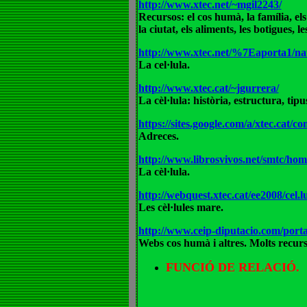
http://www.xtec.net/~mgil2243/
Recursos: el cos humà, la família, els 
la ciutat, els aliments, les botigues, les
http://www.xtec.net/%7Eaporta1/nat
La cel·lula.
http://www.xtec.cat/~jgurrera/
La cèl·lula: història, estructura, tipus,
https://sites.google.com/a/xtec.cat/co
Adreces.
http://www.librosvivos.net/smtc/ho
La cèl·lula.
http://webquest.xtec.cat/ee2008/cel
Les cèl·lules mare.
http://www.ceip-diputacio.com/
Webs cos humà i altres. Molts recurs
FUNCIÓ DE RELACIÓ.