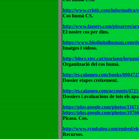
http://www.cristic.com/informatica/
Cos humà CS.
http://www.fassers.com/pissarres/ar
El nostre cos per dins.
https://www.biodigitalhuman.com/de
Imatges i vídeos.
http://blocs.xtec.cat/marianq/lorgan
Organització del cos humà.
http://es.calameo.com/books/000472
Dossier etapes creixement.
http://es.calameo.com/accounts/
Dossiers i avaluacions de tots els ap
https://plus.google.com/photos/1
https://plus.google.com/photos/1
Picasa. Cos.
http://www.symbaloo.com/embed/el
Recursos.