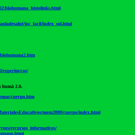
002/biohumana_histolinks.html
auladesalut/joc_facil/index_sol.html
s/biohumana2.htm
l/experim/cos/
 humà 2.0.
/temas/cuerpo.htm
/MaterialesEducativos/mem2000/cuerpo/index.html
roes/recursos_informaticos/
umano.html