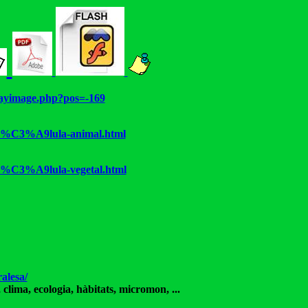
playimage.php?pos=-169
-C%C3%A9lula-animal.html
-C%C3%A9lula-vegetal.html
alesa/
 clima, ecologia, hàbitats, micromon, ...