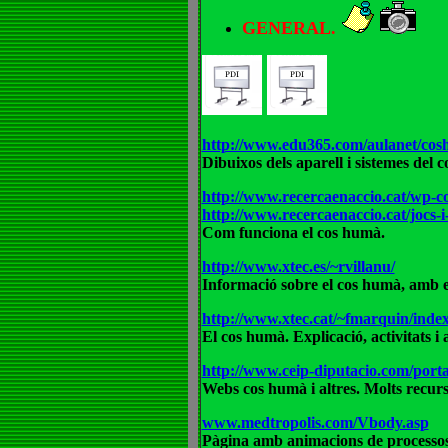
GENERAL.
http://www.edu365.com/aulanet/cos
Dibuixos dels aparell i sistemes del 
http://www.recercaenaccio.cat/wp-c
http://www.recercaenaccio.cat/jocs-
Com funciona el cos humà.
http://www.xtec.es/~rvillanu/
Informació sobre el cos humà, amb es
http://www.xtec.cat/~fmarquin/inde
El cos humà. Explicació, activitats i 
http://www.ceip-diputacio.com/
Webs cos humà i altres. Molts recurs
www.medtropolis.com/Vbody.asp
Pàgina amb animacions de processos