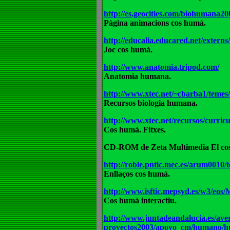
http://es.geocities.com/biohumana2
Pàgina animacions cos humà.
http://educalia.educared.net/externs/
Joc cos humà.
http://www.anatomia.tripod.com/
Anatomia humana.
http://www.xtec.net/~cbarba1/teme
Recursos biologia humana.
http://www.xtec.net/recursos/curricu
Cos humà.
Fitxes.
CD-ROM de Zeta Multimedia El cos
http://roble.pntic.mec.es/arum0010
Enllaços cos humà.
http://www.isftic.mepsyd.es/w3/eos
Cos humà interactiu.
http://www.juntadeandalucia.es/aver
proyectos2003/apoyo_cm/humano/h