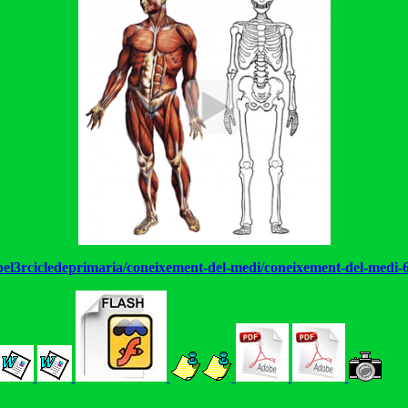
ospel3rcicledeprimaria/coneixement-del-medi/coneixement-del-medi-6