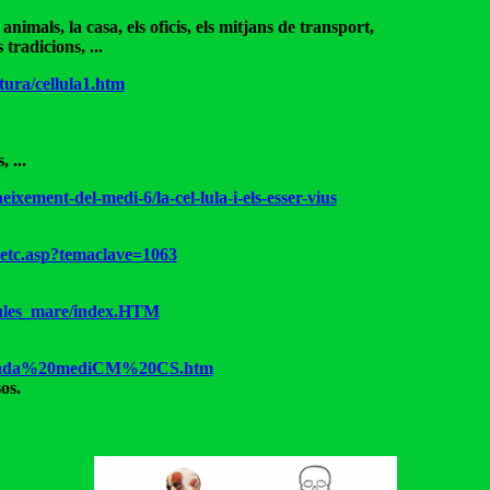
animals, la casa, els oficis, els mitjans de transport,
 tradicions, ...
ura/cellula1.htm
 ...
neixement-del-medi-6/la-cel-lula-i-els-esser-vius
metc.asp?temaclave=1063
.lules_mare/index.HTM
portada%20mediCM%20CS.htm
os.