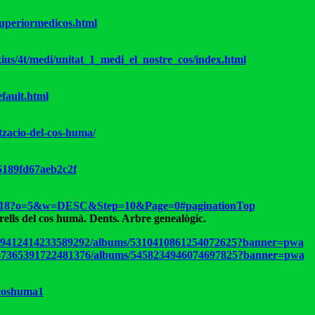
superiormedicos.html
xius/4t/medi/unitat_1_medi_el_nostre_cos/index.html
fault.html
itzacio-del-cos-huma/
5189fd67aeb2c2f
472518?o=5&w=DESC&Step=10&Page=0#paginationTop
arells del cos humà. Dents. Arbre genealògic.
16719412414233589292/albums/5310410861254072625?banner=pwa
07667365391722481376/albums/5458234946074697825?banner=pwa
coshuma1