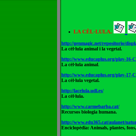
LA CÈL·LULA.
http://genmagic.net/repositorio/dis
La cèl·lula animal i la vegetal.
http://www.educaplus.org/play-16
La cèl·lula animal
.
http://www.educaplus.org/play-17
La cèl·lula vegetal.
http://lacelula.udl.es/
La cèl·lula.
http://www.carmebarba.cat/
Recursos biologia humana.
http://www.edu365.cat/aulanet/natur
Enciclopèdia: Animals, plantes, fons,