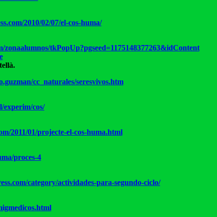
ss.com/2010/02/07/el-cos-huma/
l/cm/zonaalumnos/tkPopUp?pgseed=1175148377263&idContent
e
ellà.
blo.guzman/cc_naturales/seresvivos.htm
l/experim/cos/
om/2011/01/projecte-el-cos-huma.html
huma/proces-4
ess.com/category/actividades-para-segundo-ciclo/
migmedicos.html